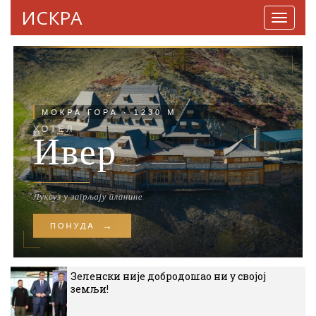
ИСКРА
Навига
Зеленски није добродошао ни у својој
земљи!