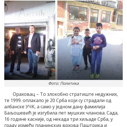
Фото: Политика
Ораховац – То злокобно стратиште недужних,
те 1999. оплакало је 20 Срба који су страдали од
албанске УЧК, а само у једном дану фамилија
Баљошевић је изгубила пет мушких чланова. Сада,
16 године касније, од некада три хиљаде Срба, у
граду између планинских врхова Паштрика и