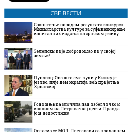
СВЕ ВЕСТИ
Саопштење поводом резултата конкурса
Министарства културе за суфинансирање
капиталних издања на српском језику
Зеленски није добродошао ни у својој
земљи!
Пуповац: Ово што смо чули у Книну је
језиво, није демократија, већ пријетња
Хрватској
Годишњица злочина над избегличком
колоном на Петровачкој цести: Правда
још недостижна
Огласио се МОЛ: Преговори са продавцем