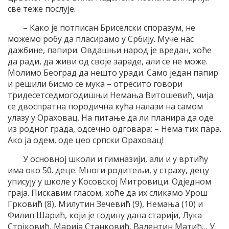
све теже послује.
– Како је потписан Бриселски споразум, не
можемо робу да пласирамо у Србију. Муче нас
дажбине, папири. Овдашњи народ је вредан, хоће
да ради, да живи од своје зараде, али се не може.
Молимо Београд да нешто уради. Само један папир
и решили бисмо се мука – отресито говори
тридесетседмогодишњи Немања Витошевић, чија
се двоспратна породична кућа налази на самом
улазу у Ораховац. На питање да ли планира да оде
из родног града, одсечно одговара: – Нема тих пара.
Ако ја одем, оде цео српски Ораховац!
У основној школи и гимназији, али и у вртићу
има око 50. деце. Многи родитељи, у страху, децу
уписују у школе у Косовској Митровици. Одједном
граја. Пискавим гласом, хоће да их сликамо Урош
Грковић (8), Милутин Зечевић (9), Немања (10) и
Филип Шарић, који је годину дана старији, Лука
Стојковић, Марија Станковић, Валентин Матић… У