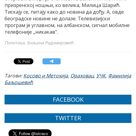
призренској ношњи, ко велика, Милица Шарић.
Тискају се, питају како до новина да дођу. А, овде
београдске новине не долазе. Телевизијски
програм је углавном, на албанском, сигнал мобилне
телефоније „никакав”.
Политика, Биљана Радомировић
Тагови:
Косово и Метохија
,
Ораховац
,
УЧК
,
Фамилија
Баљошевић
FACEBOOK
TWITTER