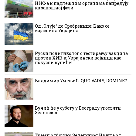
НИС-а и надлежним органима напредују
ка завршној фази
Од „Олује“ до Сребренице: Како се
изјаснила Украјина
Руски политиколог о тестирању вакцина
против ХИВ-а: Украјински војници као
покусни кунићи
Владимир Умељић: QUO VADIS, DOMINE?
Вучић ће у суботу у Београду угостити
Зеленског
Трамп одбрусио Зеленском: Ништа од