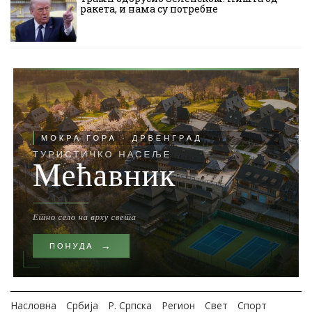
ракета, и нама су потребне
Насловна
Србија
Р. Српска
Регион
Свет
Спорт