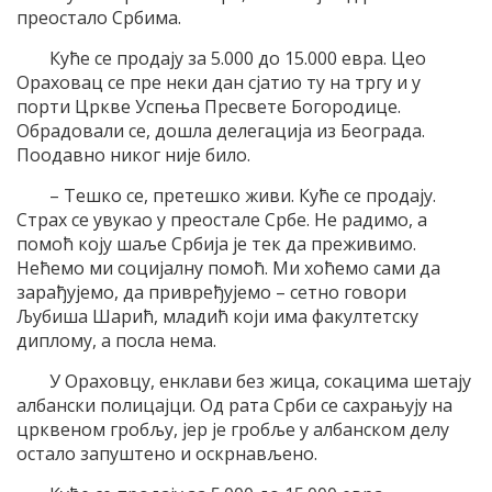
преостало Србима.
Куће се продају за 5.000 до 15.000 евра. Цео
Ораховац се пре неки дан сјатио ту на тргу и у
порти Цркве Успења Пресвете Богородице.
Обрадовали се, дошла делегација из Београда.
Поодавно никог није било.
– Тешко се, претешко живи. Куће се продају.
Страх се увукао у преостале Србе. Не радимо, а
помоћ коју шаље Србија је тек да преживимо.
Нећемо ми социјалну помоћ. Ми хоћемо сами да
зарађујемо, да привређујемо – сетно говори
Љубиша Шарић, младић који има факултетску
диплому, а посла нема.
У Ораховцу, енклави без жица, сокацима шетају
албански полицајци. Од рата Срби се сахрањују на
црквеном гробљу, јер је гробље у албанском делу
остало запуштено и оскрнављено.