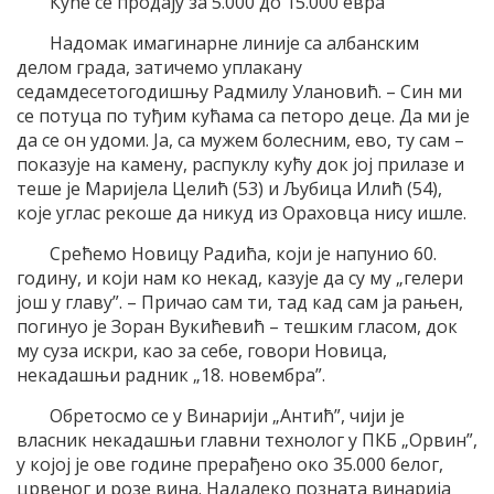
Куће се продају за 5.000 до 15.000 евра
Надомак имагинарне линије са албанским
делом града, затичемо уплакану
седамдесетогодишњу Радмилу Улановић. – Син ми
се потуца по туђим кућама са петоро деце. Да ми је
да се он удоми. Ја, са мужем болесним, ево, ту сам –
показује на камену, распуклу кућу док јој прилазе и
теше је Маријела Целић (53) и Љубица Илић (54),
које углас рекоше да никуд из Ораховца нису ишле.
Срећемо Новицу Радића, који је напунио 60.
годину, и који нам ко некад, казује да су му „гелери
још у главу”. – Причао сам ти, тад кад сам ја рањен,
погинуо је Зоран Вукићевић – тешким гласом, док
му суза искри, као за себе, говори Новица,
некадашњи радник „18. новембра”.
Обретосмо се у Винарији „Антић”, чији је
власник некадашњи главни технолог у ПКБ „Орвин”,
у којој је ове године прерађено око 35.000 белог,
црвеног и розе вина. Надалеко позната винарија