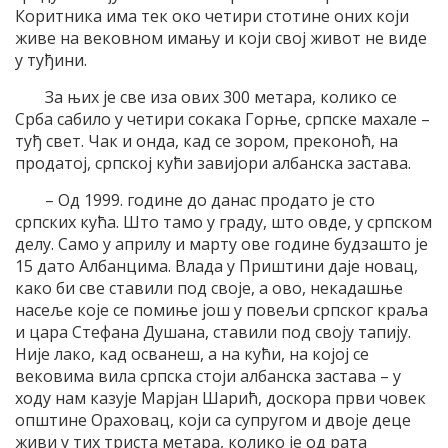
Коритника има тек око четири стотине оних који
живе на вековном имању и који свој живот не виде
у туђини.
За њих је све иза ових 300 метара, колико се
Срба сабило у четири сокака Горње, српске махале –
туђ свет. Чак и онда, кад се зором, преконоћ, на
продатој, српској кући завијори албанска застава.
– Од 1999. године до данас продато је сто
српских кућа. Што тамо у граду, што овде, у српском
делу. Само у априлу и марту ове године будзашто је
15 дато Албанцима. Влада у Приштини даје новац,
како би све ставили под своје, а ово, некадашње
насеље које се помиње још у повељи српског краља
и цара Стефана Душана, ставили под своју тапију.
Није лако, кад осванеш, а на кући, на којој се
вековима вила српска стоји албанска застава – у
ходу нам казује Марјан Шарић, доскора први човек
општине Ораховац, који са супругом и двоје деце
живи у тих триста метара, колико је од рата