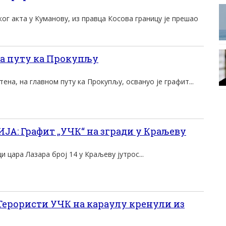
г акта у Куманову, из правца Косова границу је прешао
а путу ка Прокупљу
ена, на главном путу ка Прокупљу, освануо је графит...
: Графит „УЧК“ на згради у Краљеву
ци цара Лазара број 14 у Краљеву јутрос...
Терористи УЧК на караулу кренули из