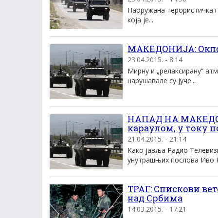
Наоружана терористичка г
која је...
МАКЕДОНИЈА: Окло
23.04.2015. - 8:14
Мирну и „релаксирану“ атм
нарушавале су јуче...
НАПАД НА МАКЕДОН
караулом, у току п
21.04.2015. - 21:14
Како јавља Радио Телевиз
унутрашњих послова Иво К
ТРАГ: Спискови вет
над Србима
14.03.2015. - 17:21