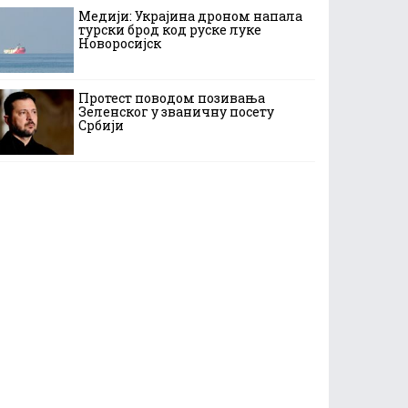
Медији: Украјина дроном напала
турски брод код руске луке
Новоросијск
Протест поводом позивања
Зеленског у званичну посету
Србији