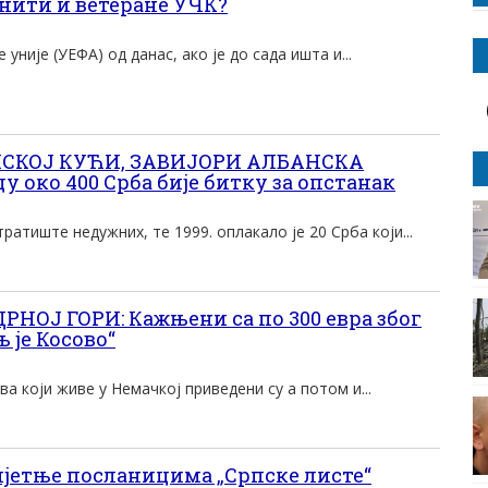
нити и ветеране УЧК?
уније (УЕФА) од данас, ако је до сада ишта и...
ПСКОЈ КУЋИ, ЗАВИЈОРИ АЛБАНСКА
у око 400 Срба бије битку за опстанак
атиште недужних, те 1999. оплакало је 20 Срба који...
НОЈ ГОРИ: Кажњени са по 300 евра због
 је Косово“
а који живе у Немачкој приведени су а потом и...
јетње посланицима „Српске листе“