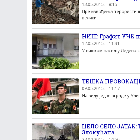
13.05.2015. - 8:15
Пре извођења терористичко
велики...
НИШ: Графит УЧК н
12.05.2015. - 11:31
У нишком насељу Ледена ст
ТЕШКА ПРОВОКАЦИЈА
09.05.2015. - 11:17
На зиду једне зграде у Ули
ЦЕЛО СЕЛО ЈАТАК: 
Злокућана!
23.04.2015. - 14:56