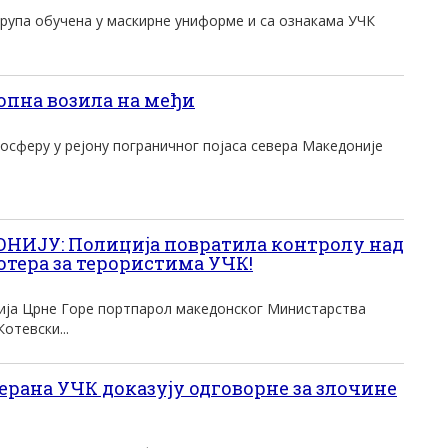
рупа обучена у маскирне униформе и са ознакама УЧК
пна возила на међи
осферу у рејону пограничног појаса севера Македоније
ИЈУ: Полиција повратила контролу над
отера за терористима УЧК!
ија Црне Горе портпарол македонског Министарства
отевски...
ерана УЧК доказују одговорне за злочине