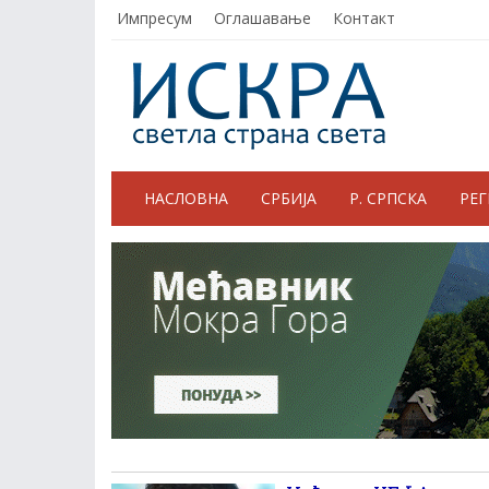
Импресум
Оглашавање
Контакт
НАСЛОВНА
СРБИЈА
Р. СРПСКА
РЕ