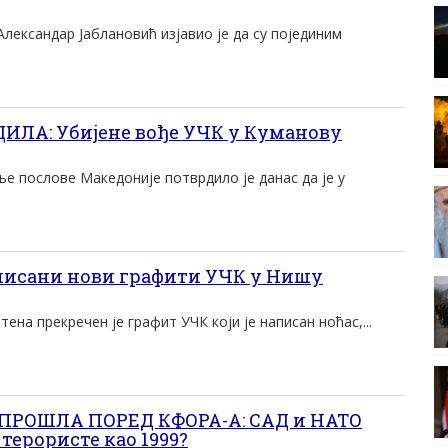
Александар Јаблановић изјавио је да су појединим
ЛА: Убијене вође УЧК у Куманову
е послове Македоније потврдило је данас да је у
исани нови графити УЧК у Нишу
на прекречен је графит УЧК који је написан ноћас,...
 ПРОШЛА ПОРЕД КФОРА-А: САД и НАТО
терористе као 1999?