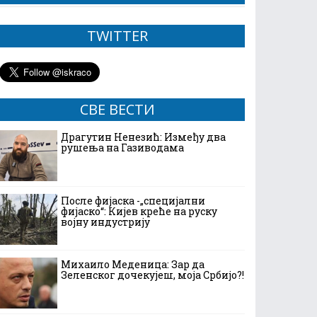
TWITTER
СВЕ ВЕСТИ
Драгутин Ненезић: Између два
рушења на Газиводама
После фијаска -„специјални
фијаско“: Кијев креће на руску
војну индустрију
Михаило Меденица: Зар да
Зеленског дочекујеш, моја Србијо?!