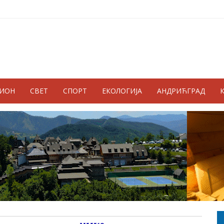
ГИОН
СВЕТ
СПОРТ
ЕКОЛОГИЈА
АНДРИЋГРАД