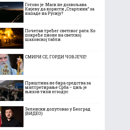
Готово је: Маск не дозвољава
Кијеву да користи „Старлинк“ за
нападе на Русију?
Почетак трећег светског рата: Ко
покреће пионе на светској
шаховској табли
СМИРИ СЕ, ГОРДИ ЧОВЈЕЧЕ!
Приштина не бира средства за
малтретирање Срба – циљ је
њихов тихи егзодус
Зеленски допутовао у Београд
(ВИДЕО)