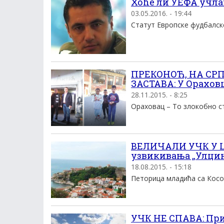
Хоће ли УЕФА учла
03.05.2016. - 19:44
Статут Европске фудбалске 
ПРЕКОНОЋ, НА СР
ЗАСТАВА: У Ораховц
28.11.2015. - 8:25
Ораховац – То злокобно стр
ВЕЛИЧАЛИ УЧК У ЦР
узвикивања „Улцињ
18.08.2015. - 15:18
Петорица младића са Косов
УЧК НЕ СПАВА: При