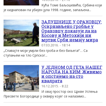
Kућа Томе Баљошевића, Србина који
је киднапован па убијен јула 1998. године, запаљена...
ЗАДУШНИЦЕ У ОРАХОВЦУ:
Оскрнављено гробље у
Ораховцу показује да на
Косову и Метохији ни
мртви Срби немају мира
07.03.2016. - 18:14
„Спавајте моји умрли без гроба и без биљега!“… Са
ступањем на тло Српског...
У ЈЕДНОМ ОД ГЕТА НАШЕГ
НАРОДА НА КИМ: Живимо
и опстајемо на сто
квадрата
16.12.2015. - 8:22
И овај простор око Цркве Успења
Пресвете Богородице у оквиру којег се налазимо...