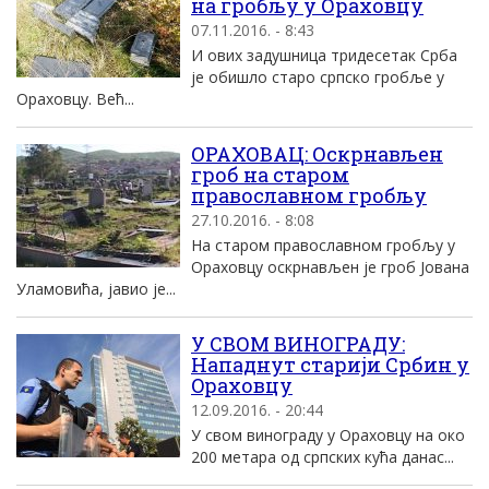
на гробљу у Ораховцу
07.11.2016. - 8:43
И ових задушница тридесетак Срба
је обишло старо српско гробље у
Ораховцу. Већ...
ОРАХОВАЦ: Оскрнављен
гроб на старом
православном гробљу
27.10.2016. - 8:08
На старом православном гробљу у
Ораховцу оскрнављен је гроб Јована
Уламовића, јавио је...
У СВОМ ВИНОГРАДУ:
Нападнут стариjи Србин у
Oраховцу
12.09.2016. - 20:44
У свом винограду у Oраховцу на око
200 метара од српских кућа данас...