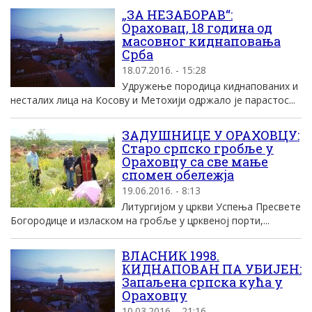
„ЗА НЕЗАБОРАВ“:
Ораховац, 18 година од
масовног киднаповања
Срба
18.07.2016. - 15:28
Удружење породица киднапованих и
несталих лица на Косову и Метохији одржало је парастос...
ЗАДУШНИЦЕ У ОРАХОВЦУ:
Старо српско гробље у
Ораховцу са све мање
спомен обележја
19.06.2016. - 8:13
Литургијом у цркви Успења Пресвете
Богородице и изласком на гробље у црквеној порти,...
ВЛАСНИК 1998.
КИДНАПОВАН ПА УБИЈЕН:
Запаљена српска кућа у
Ораховцу
10.03.2016. - 21:16