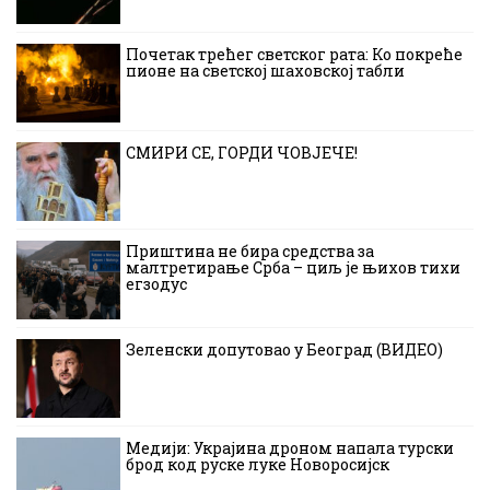
Почетак трећег светског рата: Ко покреће
пионе на светској шаховској табли
СМИРИ СЕ, ГОРДИ ЧОВЈЕЧЕ!
Приштина не бира средства за
малтретирање Срба – циљ је њихов тихи
егзодус
Зеленски допутовао у Београд (ВИДЕО)
Медији: Украјина дроном напала турски
брод код руске луке Новоросијск