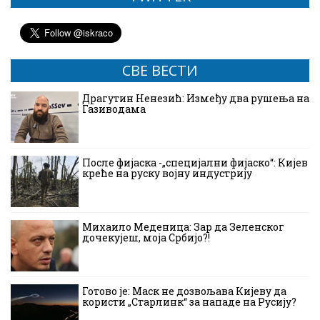
СВЕ ВЕСТИ
Драгутин Ненезић: Између два рушења на
Газиводама
После фијаска -„специјални фијаско“: Кијев
креће на руску војну индустрију
Михаило Меденица: Зар да Зеленског
дочекујеш, моја Србијо?!
Готово је: Маск не дозвољава Кијеву да
користи „Старлинк“ за нападе на Русију?