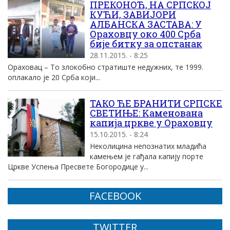
ПРЕКОНОЋ, НА СРПСКОЈ
КУЋИ, ЗАВИЈОРИ
АЛБАНСКА ЗАСТАВА: У
Ораховцу око 400 Срба
бије битку за опстанак
28.11.2015. - 8:25
Ораховац – То злокобно стратиште недужних, те 1999.
оплакало је 20 Срба који...
ТАКО ЋЕ БРАНИТИ СРПСКЕ
СВЕТИЊЕ: Kаменована
капија цркве у Ораховцу
15.10.2015. - 8:24
Неколицина непознатих младића
камењем је гађала капију порте
Цркве Успења Пресвете Богородице у...
FACEBOOK
TWITTER