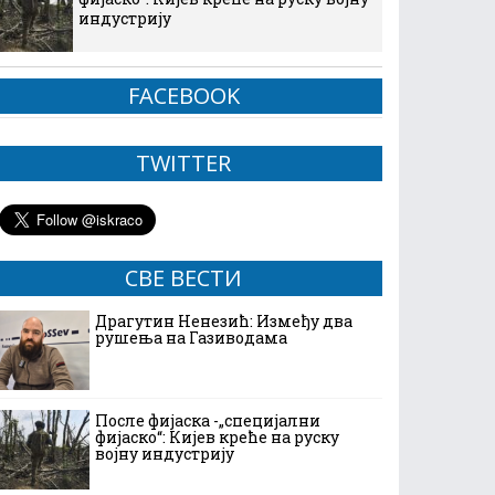
индустрију
FACEBOOK
TWITTER
СВЕ ВЕСТИ
Драгутин Ненезић: Између два
рушења на Газиводама
После фијаска -„специјални
фијаско“: Кијев креће на руску
војну индустрију