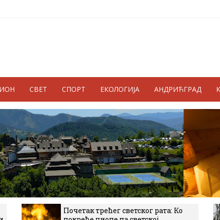
ГИОН
СВЕТ
СПОРТ
ЕКОЛОГИЈА
АНДРИЋГРАД
Почетак трећег светског рата: Ко
и
покреће пионе на светској