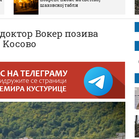
шаховској табли
доктор Вокер позива
. Kосово