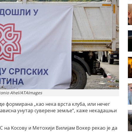
tonio Ahel/ATAImages
е формирана „као нека врста клуба, или нечег
езависна унутар суверене земље“, каже некадашњи
на Kосову и Метохији Вилијам Вокер рекао је да