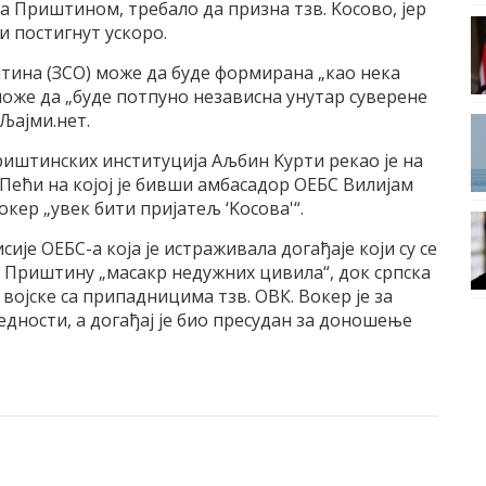
а Приштином, требало да призна тзв. Kосово, јер
и постигнут ускоро.
штина (ЗСО) може да буде формирана „као нека
 може да „буде потпуно независна унутар суверене
 Љајми.нет.
риштинских институција Аљбин Kурти рекао је на
 Пећи на којој је бивши амбасадор ОЕБС Вилијам
кер „увек бити пријатељ ‘Kосова'“.
ије ОЕБС-а која је истраживала догађаје који су се
 за Приштину „масакр недужних цивила“, док српска
војске са припадницима тзв. ОВК. Вокер је за
бедности, а догађај је био пресудан за доношење