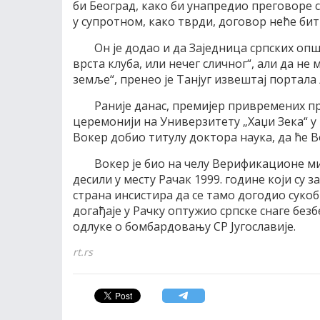
би Београд, како би унапредио преговоре с
у супротном, како тврди, договор неће бит
Он је додао и да Заједница српских оп
врста клуба, или нечег сличног“, али да не
земље“, пренео је Танјуг извештај портала
Раније данас, премијер привремених п
церемонији на Универзитету „Хаџи Зека“ у
Вокер добио титулу доктора наука, да ће Во
Вокер је био на челу Верификационе мис
десили у месту Рачак 1999. године који су
страна инсистира да се тамо догодио сукоб 
догађаје у Рачку оптужио српске снаге без
одлуке о бомбардовању СР Југославије.
rt.rs