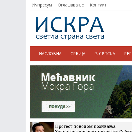
Импресум
Оглашавање
Контакт
НАСЛОВНА
СРБИЈА
Р. СРПСКА
РЕ
Протест поводом позивања
Зеленског у званичну посету Србиј