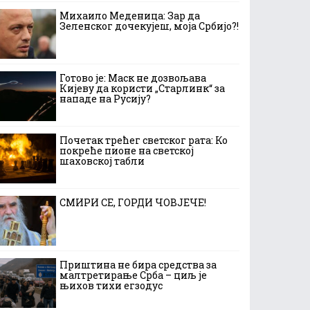
Михаило Меденица: Зар да
Зеленског дочекујеш, моја Србијо?!
Готово је: Маск не дозвољава
Кијеву да користи „Старлинк“ за
нападе на Русију?
Почетак трећег светског рата: Ко
покреће пионе на светској
шаховској табли
СМИРИ СЕ, ГОРДИ ЧОВЈЕЧЕ!
Приштина не бира средства за
малтретирање Срба – циљ је
њихов тихи егзодус