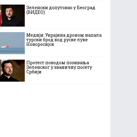
Зеленски допутовао у Београд
(ВИДЕО)
Медији: Украјина дроном напала
турски брод код руске луке
Новоросијск
Протест поводом позивања
Зеленског у званичну посету
Србији