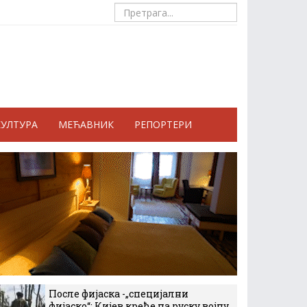
КУЛТУРА
МЕЋАВНИК
РЕПОРТЕРИ
После фијаска -„специјални
фијаско“: Кијев креће на руску војну