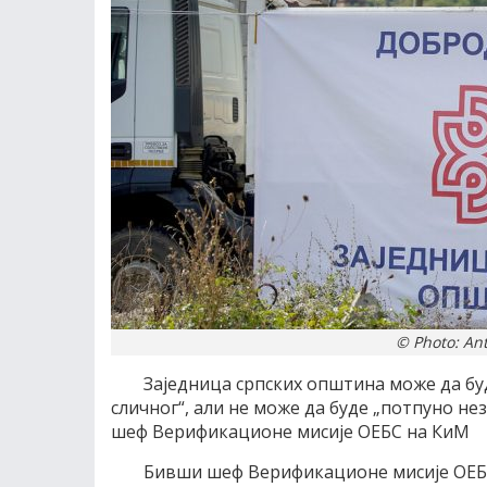
© Photo: An
Заједница српских општина може да буд
сличног“, али не може да буде „потпуно н
шеф Верификационе мисије ОЕБС на КиМ
Бивши шеф Верификационе мисије ОЕБС 