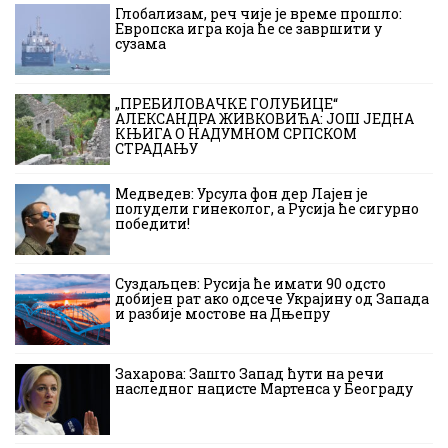
Глобализам, реч чије је време прошло:
Европска игра која ће се завршити у
сузама
„ПРЕБИЛОВАЧКЕ ГОЛУБИЦЕ“
АЛЕКСАНДРА ЖИВКОВИЋА: ЈОШ ЈЕДНА
КЊИГА О НАДУМНОМ СРПСКОМ
СТРАДАЊУ
Медведев: Урсула фон дер Лајен је
полудели гинеколог, а Русија ће сигурно
победити!
Суздаљцев: Русија ће имати 90 одсто
добијен рат ако одсече Украјину од Запада
и разбије мостове на Дњепру
Захарова: Зашто Запад ћути на речи
наследног нацисте Мартенса у Београду