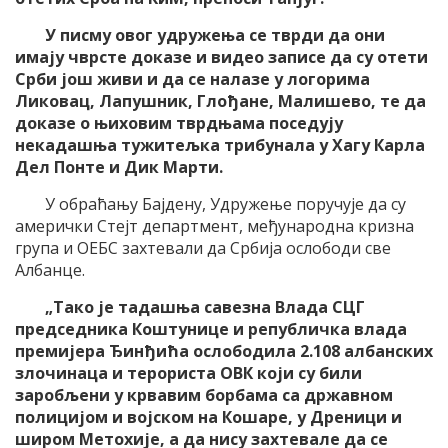
У писму овог удружења се тврди да они
имају чврсте доказе и видео записе да су отети
Срби још живи и да се налазе у логорима
Ликовац, Лапушник, Глођане, Малишево, те да
доказе о њиховим тврдњама
поседују
некадашња тужитељка трибунала у Хагу Карла
Дел Понте и Дик Марти.
У обраћању Бајдену, Удружење поручује да су
амерички Стејт департмент, међународна кризна
група и ОЕБС захтевали да Србија ослободи све
Албанце.
„Тако је тадашња савезна Влада СЦГ
председника Коштунице и републичка влада
премијера Ђинђића ослободила 2.108 албанских
злочинаца и терориста ОВК који су били
заробљени у крвавим борбама са државном
полицијом и војском на Кошаре, у Дреници и
широм Метохије, а да нису захтевале да се