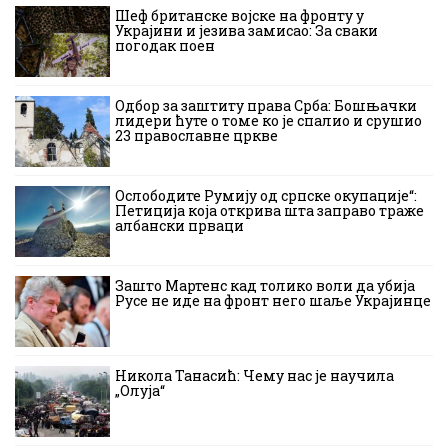
Шеф британске војске на фронту у
Украјини и језива замисао: За сваки
погодак поен
Одбор за заштиту права Срба: Бошњачки
лидери ћуте о томе ко је спалио и срушио
23 православне цркве
Ослободите Румију од српске окупације“:
Петиција која открива шта заправо траже
албански прваци
Зашто Мартенс кад толико воли да убија
Русе не иде на фронт него шаље Украјинце
Никола Танасић: Чему нас је научила
„Олуја“