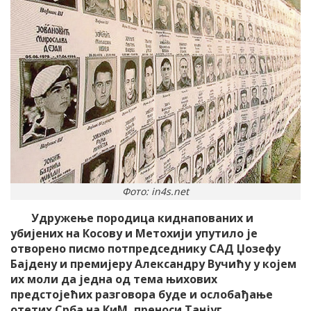
Фото: in4s.net
Удружење породица киднапованих и
убијених на Косову и Метохији упутило је
отворено писмо потпредседнику САД Џозефу
Бајдену и премијеру Александру Вучићу у којем
их моли да једна од тема њихових
предстојећих разговора буде и ослобађање
отетих Срба на КиМ, преноси Танјуг.