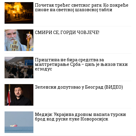
Почетак трећег светског рата: Ко покреће
пионе на светској шаховској табли
СМИРИ СЕ, ГОРДИ ЧОВЈЕЧЕ!
Приштина не бира средства за
малтретирање Срба – циљ је њихов тихи
егзодус
Зеленски допутовао у Београд (ВИДЕО)
Медији: Украјина дроном напала турски
брод код руске луке Новоросијск