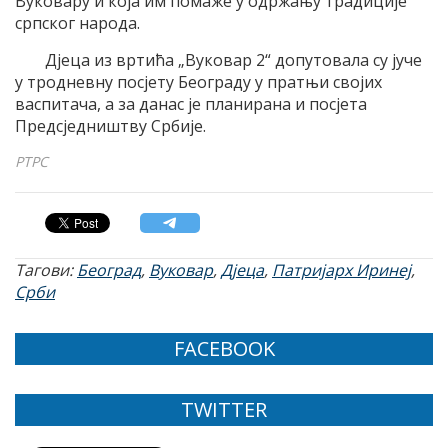
Вуковару и која им помаже у одржању традиције
српског народа.
Дјеца из вртића „Вуковар 2“ допутовала су јуче
у тродневну посјету Београду у пратњи својих
васпитача, а за данас је планирана и посјета
Предсједништву Србије.
РТРС
Тагови:
Београд
,
Вуковар
,
Дјеца
,
Патријарх Иринеј
,
Срби
FACEBOOK
TWITTER