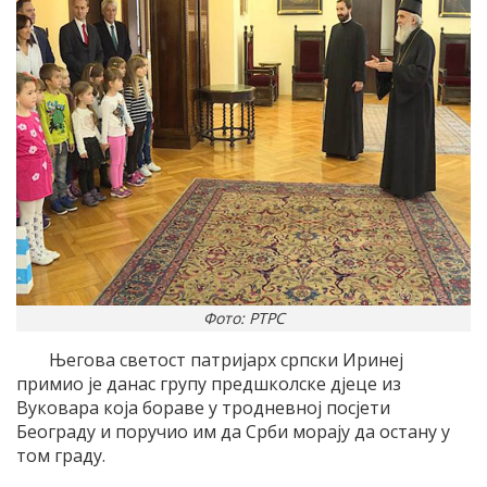
Фото: РТРС
Његова светост патријарх српски Иринеј
примио је данас групу предшколске дјеце из
Вуковара која бораве у тродневној посјети
Београду и поручио им да Срби морају да остану у
том граду.