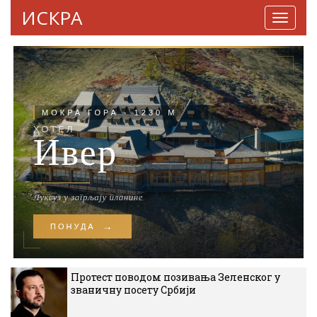
ИСКРА
Навига
Протест поводом позивања Зеленског у
званичну посету Србији