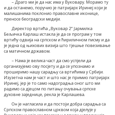
– Драго ми је да нас има у Вуковару. Морамо ту
и да останемо, поручио је патријарх Иринеј који је
малишанима поклонио православне иконице,
преносе београдски медији.
Директор вртића „Вуковар 2“ Јармилка
Бељичка Карлаш истакла је да се програм у том
вртићу одвија на српском и ћириличном писму и да
је једна од њихових визија што тјешње повезивање
са матичном државом.
– Нама је велика част да смо успјели да
организујемо ову посјету и да се упознамо и
проширимо нашу сарадњу са вртићима у Србији.
Изузетна нам је част и што нас је примио патријарх
Иринеј, јер је то само надоградња оног што ми
радимо са дјецом по питању очувања српске
духовне заједнице, рекла је Карлашева.
Он је нагласила и да постоји добра сарадња са
Српском православном црквом која дјелује у