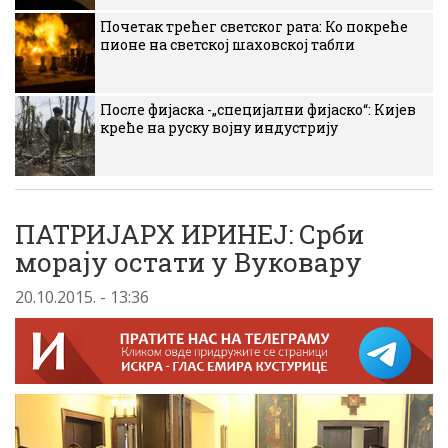
Почетак трећег светског рата: Ко покреће
пионе на светској шаховској табли
После фијаска -„специјални фијаско“: Кијев
креће на руску војну индустрију
ПАТРИЈАРХ ИРИНЕЈ: Срби
морају остати у Вуковару
20.10.2015. - 13:36