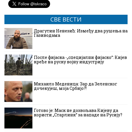
СВЕ ВЕСТИ
Драгутин Ненезић: Између два рушења на
Газиводама
После фијаска -„специјални фијаско“: Кијев
креће на руску војну индустрију
Михаило Меденица: Зар да Зеленског
дочекујеш, моја Србијо?!
Готово је: Маск не дозвољава Кијеву да
користи „Старлинк“ за нападе на Русију?