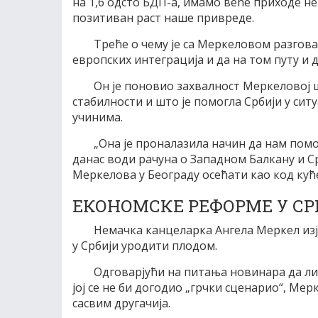
на 1,6 одсто БДП-а, имамо веће приходе н
позитиван раст наше привреде.
Треће о чему је са Меркеловом разговар
европских интеграција и да на том путу и 
Он је поновио захвалност Меркеловој што
стабилности и што је помогла Србији у сит
учинима.
„Она је проналазила начин да нам помо
данас води рачуна о Западном Балкану и Срб
Меркелова у Београду осећати као код кућ
ЕКОНОМСКЕ РЕФОРМЕ У С
Немачка канцеларка Ангела Меркел изја
у Србији уродити плодом.
Одговарјући на питања новинара да ли
јој се не би догодио „грчки сценарио“, Мер
сасвим другачија.