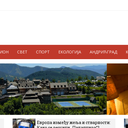
ГИОН
СВЕТ
СПОРТ
ЕКОЛОГИЈА
АНДРИЋГРАД
Европа између жеља и стварности:
Како се решити „Палантира“?