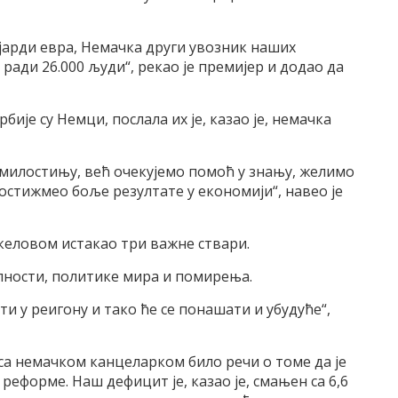
јарди евра, Немачка други увозник наших
ради 26.000 људи“, рекао је премијер и додао да
бије су Немци, послала их је, казао је, немачка
милостињу, већ очекујемо помоћ у знању, желимо
стижмео боље резултате у економији“, навео је
ркеловом истакао три важне ствари.
лности, политике мира и помирења.
ти у реигону и тако ће се понашати и убудуће“,
у са немачком канцеларком било речи о томе да је
реформе. Наш дефицит је, казао је, смањен са 6,6