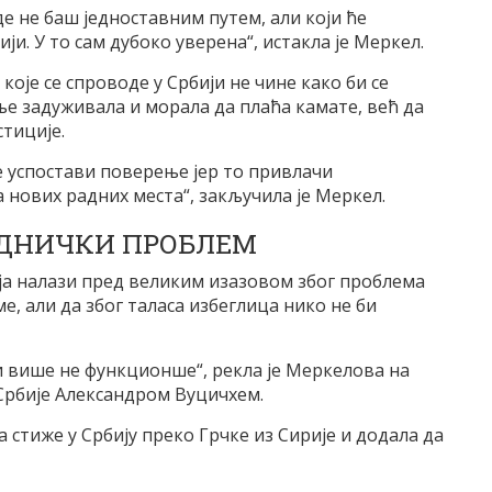
де не баш једноставним путем, али који ће
и. У то сам дубоко уверена“, истакла је Меркел.
које се спроводе у Србији не чине како би се
ље задуживала и морала да плаћа камате, већ да
тиције.
се успостави поверење јер то привлачи
 нових радних места“, закључила је Меркел.
ЕДНИЧКИ ПРОБЛЕМ
ија налази пред великим изазовом због проблема
ме, али да због таласа избеглица нико не би
 више не функционше“, рекла је Меркелова на
Србије Александром Вуцичхем.
а стиже у Србију преко Грчке из Сирије и додала да