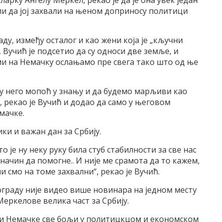
арку Ангелу Меркел, рекао је да је она увек један
жели да јој захвали на њеном доприносу политици
ду, између осталог и као жени која је „кључни
 Вучић је подсетио да су односи две земље, и
 ми на Немачку ослањамо пре свега тако што од ње
 него мопоћ у знању и да будемо марљиви као
, рекао је Вучић и додао да само у његовом
мачке.
ки и важан дан за Србију.
је ну неку руку била стуб стабилности за све нас
начин да помогне.. И није ме срамота да то кажем,
и смо на томе захвални“, рекао је Вучић.
еограду није видео више новинара на једном месту
 Меркелове велика част за Србију.
е и Немачке све бољи у политицкцом и економском