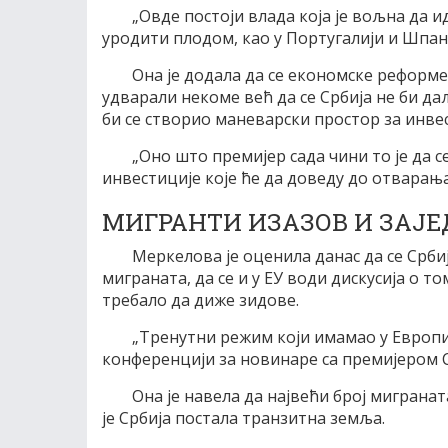
„Овде постоји влада која је вољна да и
уродити плодом, као у Португалији и Шпаниј
Она је додала да се економске реформе 
удварали некоме већ да се Србија не би да
би се створио маневарски простор за инвес
„Оно што премијер сада чини то је да 
инвестиције које ће да доведу до отварања
МИГРАНТИ ИЗАЗОВ И ЗАЈ
Меркелова је оценила данас да се Срб
миграната, да се и у ЕУ води дискусија о то
требало да диже зидове.
„Тренутни режим који имамао у Европи
конференцији за новинаре са премијером 
Она је навела да највећи број мигранат
је Србија постала транзитна земља.