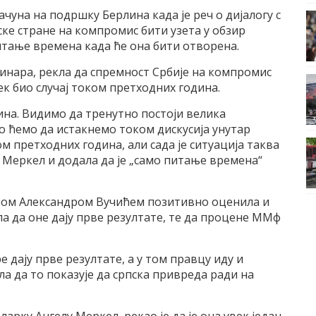
ачуна на подршку Берлина када је реч о дијалогу с
ке стране на компромис бити узета у обзир
итање времена када ће она бити отворена.
винара, рекла да спремност Србије на компромис
ек био случај током претходних година.
на. Видимо да тренутно постоји велика
То ћемо да истакнемо током дискусија унутар
ом претходних година, али сада је ситуација таква
е Меркел и додала да је „само питање времена“
ером Александром Вучићем позитивно оценила и
ла да оне дају прве резултате, те да процене ММф
е дају прве резултате, а у том правцу иду и
а да то показује да српска привреда ради на