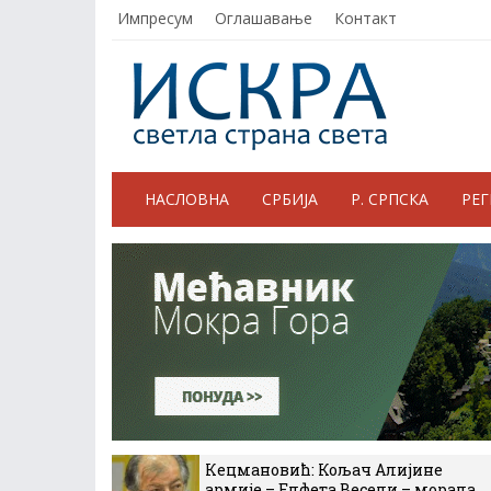
Импресум
Оглашавање
Контакт
НАСЛОВНА
СРБИЈА
Р. СРПСКА
РЕ
Кецмановић: Кољач Алијине
армије – Елфета Весели – морала