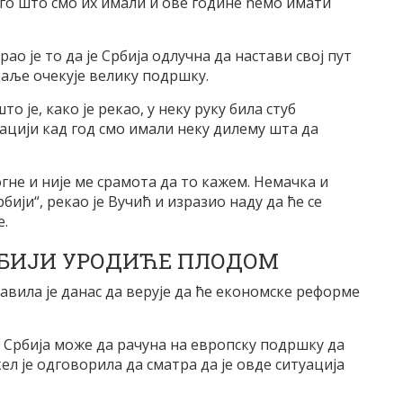
его што смо их имали и ове године ћемо имати
ао је то да је Србија одлучна да настави свој пут
даље очекује велику подршку.
 је, како је рекао, у неку руку била стуб
уацији кад год смо имали неку дилему шта да
гне и није ме срамота да то кажем. Немачка и
ији“, рекао је Вучић и изразио наду да ће се
е.
РБИЈИ УРОДИЋЕ ПЛОДОМ
вила је данас да верује да ће економске реформе
 Србија може да рачуна на европску подршку да
кел је одговорила да сматра да је овде ситуација