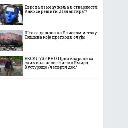
Европа између жеља и стварности:
Како се решити „Палантира“?
Шта се дешава на Блиском истоку:
Тишина која претходи олуји
ЕКСКЛУЗИВНО Први кадрови са
снимања новог филма Емира
Кустурице /четврти део/