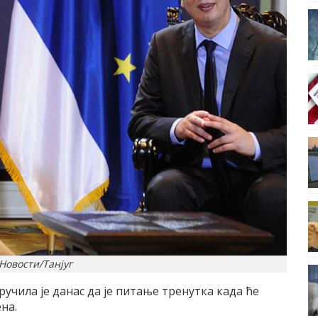
Новости/Танјуг
чила је данас да је питање тренутка када ће
на.