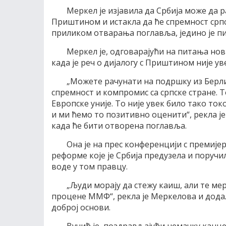
Меркел је изјавила да Србија може да р
Приштином и истакла да ће спремност српс
приликом отварања поглавља, једино је п
Меркел је, одговарајући на питања но
када је реч о дијалогу с Приштином није ув
„Можете рачунати на подршку из Берли
спремност и компромис са српске стране. 
Европске уније. То није увек било тако ток
и ми ћемо то позитивно оценити“, рекла ј
када ће бити отворена поглавља.
Она је на прес конференцији с премиј
реформе које је Србија предузела и поручи
воде у том правцу.
„Људи морају да стежу каиш, али те мер
процене ММФ“, рекла је Меркелова и додал
доброј основи.