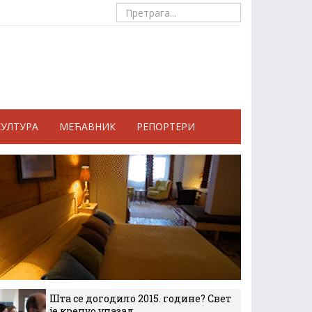
КУЛТУРА
МЕЋАВНИК
РЕПОРТЕРИ
Шта се догодило 2015. године? Свет
је кренуо уназад