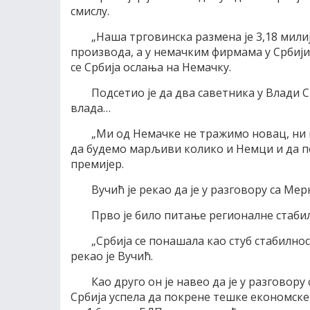
смислу.
„Наша трговинска размена је 3,18 мили
производа, а у немачким фирмама у Србији 
се Србија ослања на Немачку.
Подсетио је да два саветника у Влади Ср
влада…
„Ми од Немачке не тражимо новац, ни 
да будемо марљиви колико и Немци и да по
премијер.
Вучић је рекао да је у разговору са Ме
Прво је било питање регионалне стаби
„Србија се понашала као стуб стабилнос
рекао је Вучић.
Као друго он је навео да је у разговор
Србија успела да покрене тешке економске 