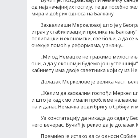
Вучић је, поздрављајући немачку канцел
од најзначајнијих гостију, те да посебно 
мира и добрих односа на Балкану.
Захваливши Меркеловој што је у Београ
играч у стабилизацији прилика на Балкану“,
политицки и економски, све бољи, а да се
очекује помоћ у реформама, у знању…
„Ми од Немацке не тражимо милостињу
они, а да у економји будемо још успешнији“
кабинету има двоје саветника који су из Не
Долазак Меркелове је велика част, вели
„Желим да захвалим госпођи Меркел што 
и што је кад смо имали проблеме налазила 
па и данас Немачка води бригу о Србији и м
Уз констатацију да никада до сада у Б
него вечерас, Вучић је рекао да је долазак
Премијер је истако да су односи Србиј