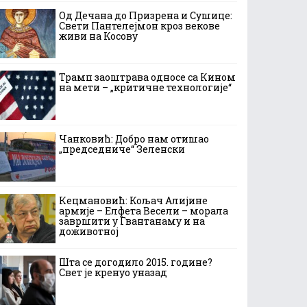
Од Дечана до Призрена и Сушице:
Свети Пантелејмон кроз векове
живи на Косову
Трамп заоштрава односе са Кином
на мети – „критичне технологије“
Чанковић: Добро нам отишао
„председниче“ Зеленски
Кецмановић: Кољач Алијине
армије – Елфета Весели – морала
завршити у Гвантанаму и на
доживотној
Шта се догодило 2015. године?
Свет је кренуо уназад