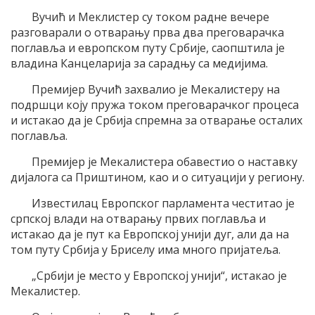
Вучић и Меклистер су током радне вечере
разговарали о отварању прва два преговарачка
поглавља и европском путу Србије, саопштила је
владина Канцеларија за сарадњу са медијима.
Премијер Вучић захвалио је Мекалистеру на
подршци коју пружа током преговарачког процеса
и истакао да је Србија спремна за отварање осталих
поглавља.
Премијер је Мекалистера обавестио о наставку
дијалога са Приштином, као и о ситуацији у региону.
Известилац Европског парламента честитао је
српској влади на отварању првих поглавља и
истакао да је пут ка Европској унији дуг, али да на
том путу Србија у Бриселу има много пријатеља.
„Србији је место у Европској унији“, истакао је
Мекалистер.