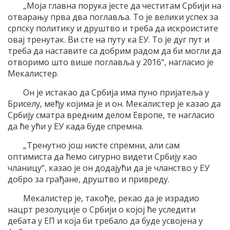
„Моја главна порука јесте да честитам Србији на
отварању прва два поглавља. То је велики успех за
српску политику и друштво и треба да искроистите
овај тренутак. Ви сте на путу ка ЕУ. То је дуг пут и
треба да наставите са добрим радом да би могли да
отворимо што више поглавља у 2016“, нагласио је
Мекалистер.
Он је истакао да Србија има пуно пријатеља у
Бриселу, међу којима је и он. Мекалистер је казао да
Србију сматра вредним делом Европе, те нагласио
да ће ући у ЕУ када буде спремна.
„Тренутно још нисте спремни, али сам
оптимиста да ћемо сигурно видети Србију као
чланицу“, казао је он додајући да је чланство у ЕУ
добро за грађане, друштво и привреду.
Мекалистер је, такође, рекао да је израдио
нацрт резолуције о Србији о којој ће уследити
дебата у ЕП и која би требало да буде усвојена у