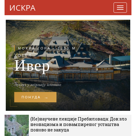
ИСКРА
Навига
(Не)научене лекције Пребиловаца: Док зло
неонацизма и повампиреног усташтва
поново не закуца