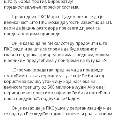
што су борба против бирократије,
поједностављење пореског система.
Председник ПКС Марко Цадеж рекао је да је
велика част што ПКС може да угости известиоца ЕП,
као и да је циљ разговора пре свега дијалог са
представницима привреде.
Он је казао да ће Мекалистеру предочити шта
ПКС ради и за шта се спрема да буде сервис и
главна подршка привредницима, средњим, малим
и великим предузећима у припреми на путу ка ЕУ.
„Огроман је задатак пред нама да привреди
омогућимо такав сервис и услуге које ће бити од
користи за велику утакмицу која нас чека на
великом трзишту од 500 милиона људи. Ако овај
период не искористимо највише ће бити оштећена
наша предузећа“, подвукао је Чадеж.
Он је казао да је ПКС ушла у реорганизацију и да
се нада да ће следеће године започети рад са новом