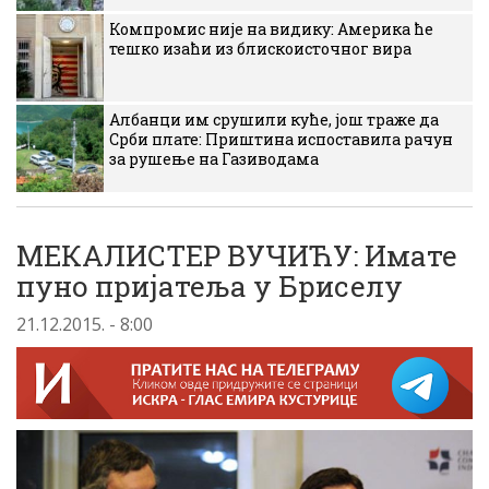
Компромис није на видику: Америка ће
тешко изаћи из блискоисточног вира
Албанци им срушили куће, још траже да
Срби плате: Приштина испоставила рачун
за рушење на Газиводама
МЕКАЛИСТЕР ВУЧИЋУ: Имате
пуно пријатеља у Бриселу
21.12.2015. - 8:00