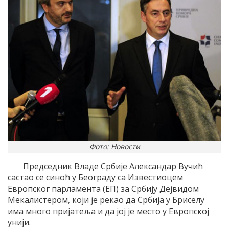
Фото: Новости
Председник Владе Србије Александар Вучић
састао се синоћ у Београду са Известиоцем
Европског парламента (ЕП) за Србију Дејвидом
Мекалистером, који је рекао да Србија у Бриселу
има много пријатеља и да јој је место у Европској
унији.