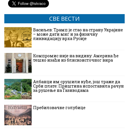
СВЕ ВЕСТИ
Васиљев: Трамп је стао на страну Украјине
– може дати миг и за физичку
ликвидацију врха Русије
Компромис није на видику: Америка ће
тешко изаћи из блискоисточног вира
Албанци им срушили куће, још траже да
Срби плате: Приштина испоставила рачун
за рушење на Газиводама
Пребиловачке голубице