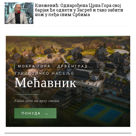
Кнежевић: Однарођена Црна Гора свој
барјак ће однети у Загреб и тако забити
нож у леђа свим Србима