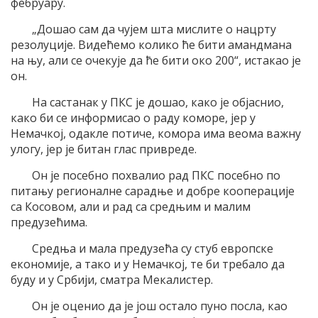
фебруару.
„Дошао сам да чујем шта мислите о нацрту
резолуције. Видећемо колико ће бити амандмана
на њу, али се очекује да ће бити око 200“, истакао је
он.
На састанак у ПКС је дошао, како је објаснио,
како би се информисао о раду коморе, јер у
Немачкој, одакле потиче, комора има веома важну
улогу, јер је битан глас привреде.
Он је посебно похвалио рад ПКС посебно по
питању регионалне сарадње и добре кооперације
са Косовом, али и рад са средњим и малим
предузећима.
Средња и мала предузећа су стуб европске
економије, а тако и у Немачкој, те би требало да
буду и у Србији, сматра Мекалистер.
Он је оценио да је још остало пуно посла, као