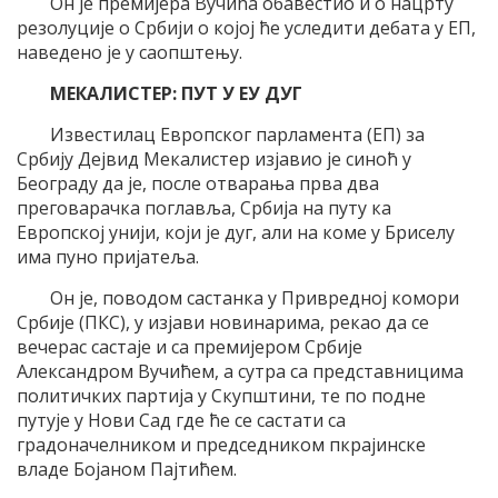
Он је премијера Вучића обавестио и о нацрту
резолуције о Србији о којој ће уследити дебата у ЕП,
наведено је у саопштењу.
МЕКАЛИСТЕР: ПУТ У ЕУ ДУГ
Известилац Европског парламента (ЕП) за
Србију Дејвид Мекалистер изјавио је синоћ у
Београду да је, после отварања прва два
преговарачка поглавља, Србија на путу ка
Европској унији, који је дуг, али на коме у Бриселу
има пуно пријатеља.
Он је, поводом састанка у Привредној комори
Србије (ПКС), у изјави новинарима, рекао да се
вечерас састаје и са премијером Србије
Александром Вучићем, а сутра са представницима
политичких партија у Скупштини, те по подне
путује у Нови Сад где ће се састати са
градоначелником и председником пкрајинске
владе Бојаном Пајтићем.