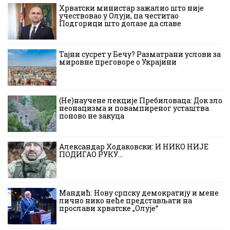
Хрватски министар зажалио што није
учествовао у Олуји, па честитао
Подгорици што долазе да славе
Тајни сусрет у Бечу? Разматрани услови за
мировне преговоре о Украјини
(Не)научене лекције Пребиловаца: Док зло
неонацизма и повампиреног усташтва
поново не закуца
Александар Ходаковски: И НИКО НИЈЕ
ПОДИГАО РУКУ…
Мандић: Нову српску демократију и мене
лично нико неће представљати на
прослави хрватске „Олује“