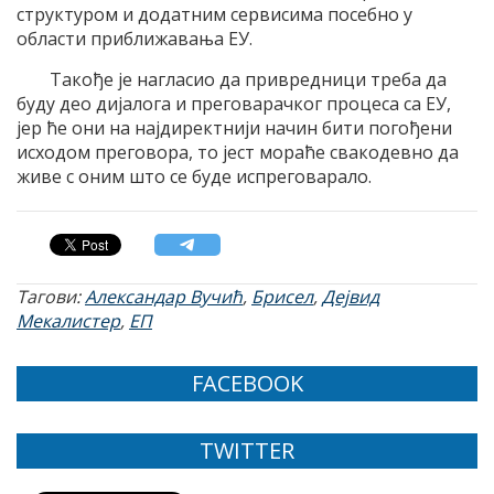
структуром и додатним сервисима посебно у
области приближавања ЕУ.
Такође је нагласио да привредници треба да
буду део дијалога и преговарачког процеса са ЕУ,
јер ће они на најдиректнији начин бити погођени
исходом преговора, то јест мораће свакодевно да
живе с оним што се буде испреговарало.
Тагови:
Александар Вучић
,
Брисел
,
Дејвид
Мекалистер
,
ЕП
FACEBOOK
TWITTER