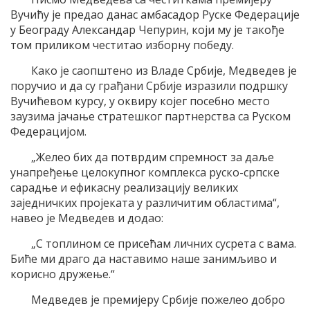
Вучићу је предао данас амбасадор Руске Федерације
у Београду Александар Чепурин, који му је такође
том приликом честитао изборну победу.
Како је саопштено из Владе Србије, Медведев је
поручио и да су грађани Србије изразили подршку
Вучићевом курсу, у оквиру којег посебно место
заузима јачање стратешког партнерства са Руском
Федерацијом.
„Желео бих да потврдим спремност за даље
унапређење целокупног комплекса руско-српске
сарадње и ефикасну реализацију великих
заједничких пројеката у различитим областима“,
навео је Медведев и додао:
„С топлином се присећам личних сусрета с вама.
Биће ми драго да наставимо наше занимљиво и
корисно дружење.“
Медведев је премијеру Србије пожелео добро