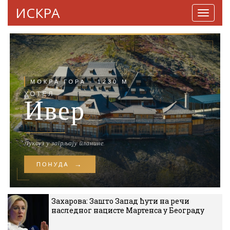
ИСКРА
Навига
Захарова: Зашто Запад ћути на речи
наследног нацисте Мартенса у Београду