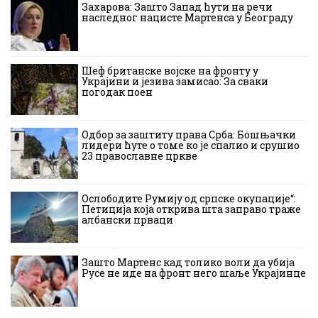
Захарова: Зашто Запад ћути на речи
наследног нацисте Мартенса у Београду
Шеф британске војске на фронту у
Украјини и језива замисао: За сваки
погодак поен
Одбор за заштиту права Срба: Бошњачки
лидери ћуте о томе ко је спалио и срушио
23 православне цркве
Ослободите Румију од српске окупације“:
Петиција која открива шта заправо траже
албански прваци
Зашто Мартенс кад толико воли да убија
Русе не иде на фронт него шаље Украјинце