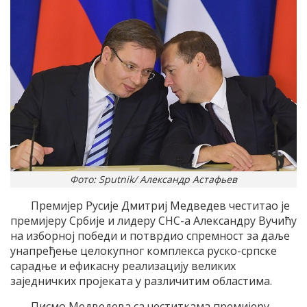
Фото: Sputnik/ Александр Астафьев
Премијер Русије Дмитриј Медведев честитао је
премијеру Србије и лидеру СНС-а Александру Вучићу
на изборној победи и потврдио спремност за даље
унапређење целокупног комплекса руско-српске
сарадње и ефикасну реализацију великих
заједничких пројеката у различитим областима.
Писмо Медведева са честиткама премијеру