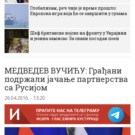
Глобализам, реч чије је време прошло:
Европска игра која ће се завршити у сузама
Шеф британске војске на фронту у Украјини
и језива замисао: За сваки погодак поен
МЕДВЕДЕВ ВУЧИЋУ: Грађани
подржали јачање партнерства
са Русијом
26.04.2016. - 13:20