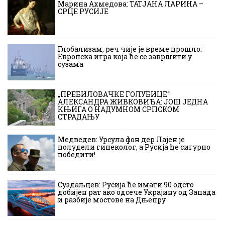
Марина Ахмедова: ТАТЈАНА ЛАРИНА –
СРЦЕ РУСИЈЕ
Глобализам, реч чије је време прошло:
Европска игра која ће се завршити у
сузама
„ПРЕБИЛОВАЧКЕ ГОЛУБИЦЕ“
АЛЕКСАНДРА ЖИВКОВИЋА: ЈОШ ЈЕДНА
КЊИГА О НАДУМНОМ СРПСКОМ
СТРАДАЊУ
Медведев: Урсула фон дер Лајен је
полудели гинеколог, а Русија ће сигурно
победити!
Суздаљцев: Русија ће имати 90 одсто
добијен рат ако одсече Украјину од Запада
и разбије мостове на Дњепру