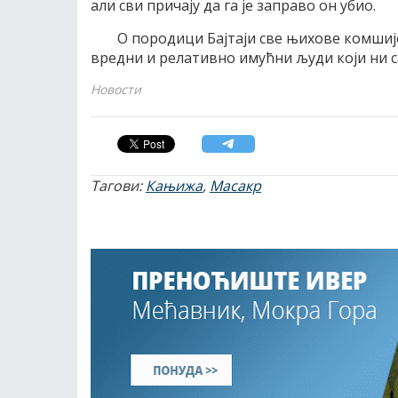
али сви причају да га је заправо он убио.
О породици Бајтаји све њихове комшије,
вредни и релативно имућни људи који ни с
Новости
Тагови:
Кањижа
,
Масакр