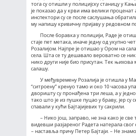
тога су отишли у полицијску станицу у Кањ
је показао да у крви има велики проценат 
инспектори су се после саслушања обратили
му напишу кривичну пријаву у редовном пос
После боравка у полицији, Раде је отиш
стаје пет метака, иначе једну од укупно че
Розалијом. Најпре је отишао у Ором на са
села. Шта се ту дешавало вероватно се ник
нико други није био присутан. Тек њихова 
салашу.
У међувремену Розалија је отишла у Ма
“ситроену” кренуо тамо и око 10 часова у
дворишту су пронађена три леша, а у једном 
тако што је из пушке пуцао у браву, јер су 
спавали у кући Бајтајијевих ту сакрили.
– Нико још, заправо, не зна како је све
видевши разјареног Радета натерала свог с
– наставља причу Петер Бајтаји. – Не знамо