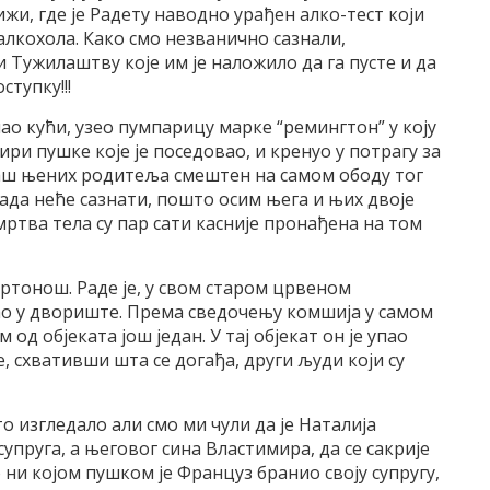
ижи, где је Радету наводно урађен алко-тест који
алкохола. Како смо незванично сазнали,
 Тужилаштву које им је наложило да га пусте и да
тупку!!!
ао кући, узео пумпарицу марке “ремингтон” у коју
тири пушке које је поседовао, и кренуо у потрагу за
лаш њених родитеља смештен на самом ободу тог
ада неће сазнати, пошто осим њега и њих двоје
мртва тела су пар сати касније пронађена на том
ртонош. Раде је, у свом старом црвеном
пао у двориште. Према сведочењу комшија у самом
од објеката још један. У тај објекат он је упао
се, схвативши шта се догађа, други људи који су
 то изгледало али смо ми чули да је Наталија
упруга, а његовог сина Властимира, да се сакрије
 ни којом пушком је Француз бранио своју супругу,