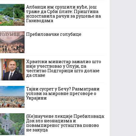
Албанци им срушили куће, још
траже да Срби плате: Приштина
испоставила рачун за рушење на
Газиводама
Пребиловачке голубице
Хрватски министар зажалио што
није учествовао у Олуји, па
честитао Подгорици што долазе
да славе
Тајни сусрет у Бечу? Разматрани
услови за мировне преговоре о
Украјини
(Не)научене лекције Пребиловаца:
Док зло неонацизма и
повампиреног усташтва поново
не закуца