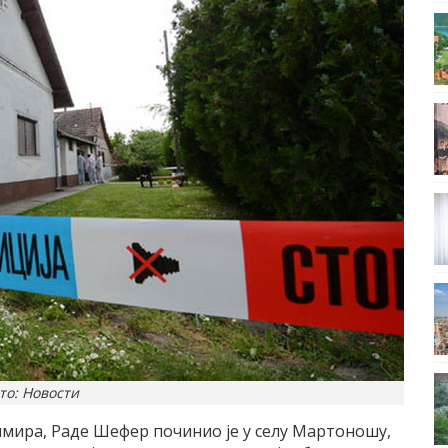
то: Новости
имира, Раде Шефер починио је у селу Мартоношу,