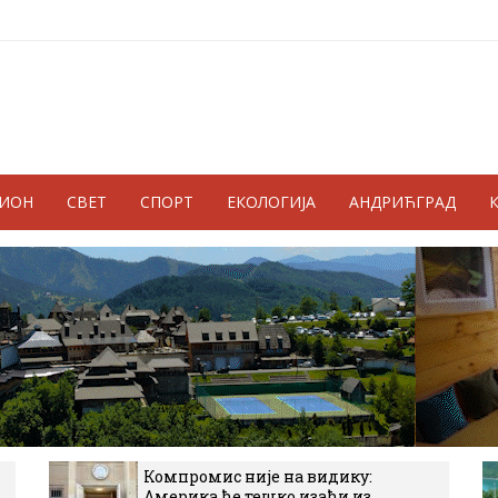
ГИОН
СВЕТ
СПОРТ
ЕКОЛОГИЈА
АНДРИЋГРАД
Компромис није на видику:
Америка ће тешко изаћи из