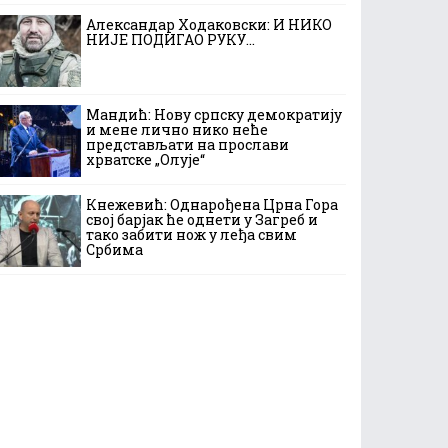
Александар Ходаковски: И НИКО
НИЈЕ ПОДИГАО РУКУ…
Мандић: Нову српску демократију
и мене лично нико неће
представљати на прослави
хрватске „Олује“
Кнежевић: Однарођена Црна Гора
свој барјак ће однети у Загреб и
тако забити нож у леђа свим
Србима