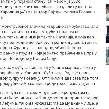
памти – у пијаном стању, сачмаром је убио
ом пиру помахниталог убице страдали су његова
Каролина (43) и Шандор Бајтаји, супруга Розалија
а.
ог монструозног злочина извршио самоубиство, али
ако незванично сазнајемо, убио француски
 тетке, чије име је такође Наталија, а која већ
и су претходне вечери били једни од двестотињак
Шефера. Француз је, наводно, убио Шефера
о ранио у груди и која је хитно пребачена најпре у
нтар Војводине у Новом Саду.
асова у кућу са бројем 55 у Улици маршала Тита у
докраћи пута Кањижа – Суботица, Раде је прво
воју супругу Розалију. Отприлике два сата пре тога
рому убио и Розалијине родитеље Гизелу и Јенеа.
а сам чула шест-седам пуцњева. Кренула сам на
ако из Каролининог и Шандоровог дворишта најпре
т леђима, тако да нисам могла да му видим лице, а
нуо се и кренуо према мени. Престравила сам се.