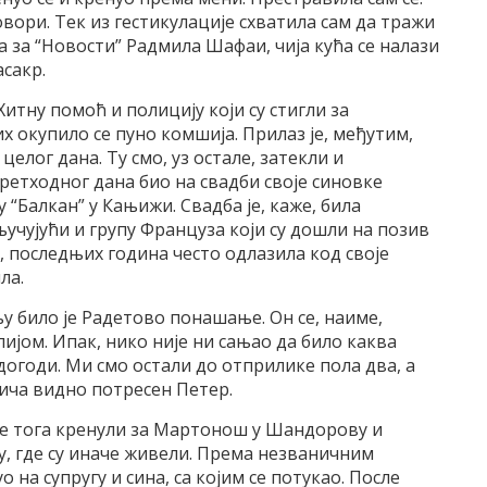
овори. Тек из гестикулације схватила сам да тражи
 за “Новости” Радмила Шафаи, чија кућа се налази
асакр.
Хитну помоћ и полицију који су стигли за
их окупило се пуно комшија. Прилаз је, међутим,
елог дана. Ту смо, уз остале, затекли и
ретходног дана био на свадби своје синовке
“Балкан” у Кањижи. Свадба је, каже, била
кључујући и групу Француза који су дошли на позив
е, последњих година често одлазила код своје
ла.
у било је Радетово понашање. Он се, наиме,
лијом. Ипак, нико није ни сањао да било каква
догоди. Ми смо остали до отприлике пола два, а
рича видно потресен Петер.
ле тога кренули за Мартонош у Шандорову и
ту, где су иначе живели. Према незваничним
 на супругу и сина, са којим се потукао. После