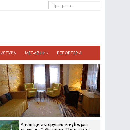
КУЛТУРА
МЕЋАВНИК
РЕПОРТЕРИ
Албанци им срушили куће, још
траже да Срби плате: Приштина