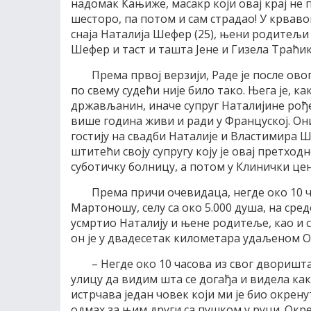
надомак Кањиже, масакр који овај крај не 
шесторо, па потом и сам страдао! У крвав
снаја Наталија Шефер (25), њени родитељи 
Шефер и таст и ташта Јене и Гизела Траћик
Према првој верзији, Раде је после ов
по свему судећи није било тако. Њега је, к
држављанин, иначе супруг Наталијине рођене
више година живи и ради у Француској. Он
гостију на свадби Наталије и Властимира 
штитећи своју супругу коју је овај претходн
суботичку болницу, а потом у Клинички це
Према причи очевидаца, негде око 10 ч
Мартоношу, селу са око 5.000 душа, на сре
усмртио Наталију и њене родитеље, као и с
он је у двадесетак километара удаљеном О
– Негде око 10 часова из свог дворишт
улицу да видим шта се догађа и видела к
истрчава један човек који ми је био окрену
одмах за њим други са пушком у руци. Окре