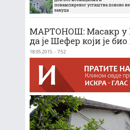
повампиреног усташтва поново не
закуца
МАРТОНОШ: Масакр у 
да је Шефер који је би
18.05.2015. - 7:52