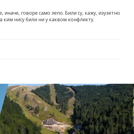
 иначе, говоре само лепо. Били су, кажу, изузетно
а ким нису били ни у каквом конфликту.