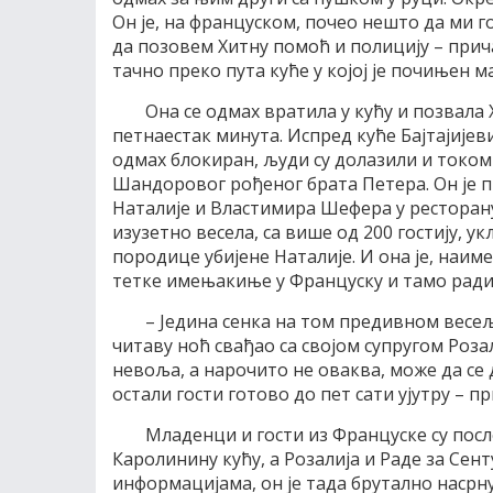
Он је, на француском, почео нешто да ми г
да позовем Хитну помоћ и полицију – прича
тачно преко пута куће у којој је почињен м
Она се одмах вратила у кућу и позвала 
петнаестак минута. Испред куће Бајтајијев
одмах блокиран, људи су долазили и током ц
Шандоровог рођеног брата Петера. Он је п
Наталије и Властимира Шефера у ресторану 
изузетно весела, са више од 200 гостију, у
породице убијене Наталије. И она је, наим
тетке имењакиње у Француску и тамо ради
– Једина сенка на том предивном весељ
читаву ноћ свађао са својом супругом Роза
невоља, а нарочито не оваква, може да се 
остали гости готово до пет сати ујутру – п
Младенци и гости из Француске су пос
Каролинину кућу, а Розалија и Раде за Сен
информацијама, он је тада брутално насрнуо