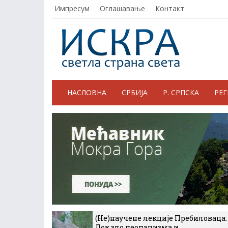
Импресум
Оглашавање
Контакт
НАСЛОВНА
СРБИЈА
Р. СРПСКА
РЕ
(Не)научене лекције Пребиловаца:
Док зло неонацизма и