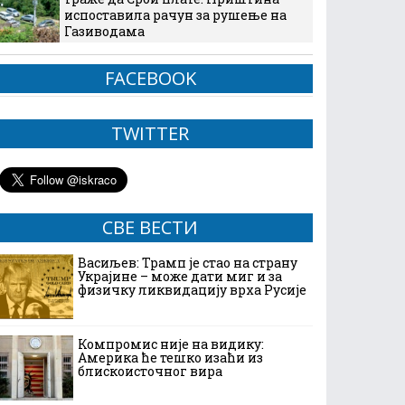
испоставила рачун за рушење на
Газиводама
FACEBOOK
TWITTER
СВЕ ВЕСТИ
Васиљев: Трамп је стао на страну
Украјине – може дати миг и за
физичку ликвидацију врха Русије
Компромис није на видику:
Америка ће тешко изаћи из
блискоисточног вира