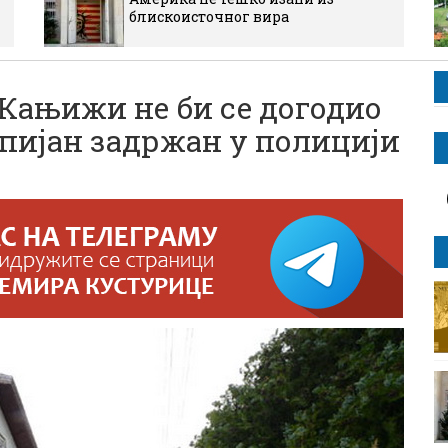
блискоисточног вира
Кањижи не би се догодио
о пијан задржан у полицији