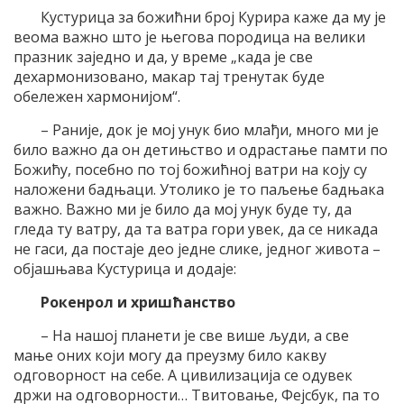
Кустурица за божићни број Курира каже да му је
веома важно што је његова породица на велики
празник заједно и да, у време „када је све
дехармонизовано, макар тај тренутак буде
обележен хармонијом“.
– Раније, док је мој унук био млађи, много ми је
било важно да он детињство и одрастање памти по
Божићу, посебно по тој божићној ватри на коју су
наложени бадњаци. Утолико је то паљење бадњака
важно. Важно ми је било да мој унук буде ту, да
гледа ту ватру, да та ватра гори увек, да се никада
не гаси, да постаје део једне слике, једног живота –
објашњава Кустурица и додаје:
Рокенрол и хришћанство
– На нашој планети је све више људи, а све
мање оних који могу да преузму било какву
одговорност на себе. А цивилизација се одувек
држи на одговорности… Твитовање, Фејсбук, па то