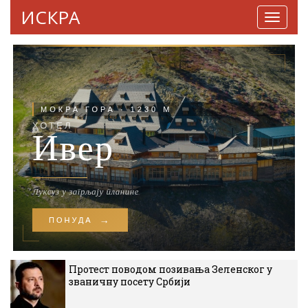
ИСКРА
Навига
Протест поводом позивања Зеленског у
званичну посету Србији