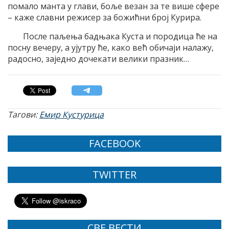
помало манта у глави, боље везан за те више сфере
– каже славни режисер за божићни број Курира.
После паљења бадњака Куста и породица ће на
посну вечеру, а ујутру ће, како већ обичаји налажу,
радосно, заједно дочекати велики празник…
Тагови:
Емир Кустурица
FACEBOOK
TWITTER
СВЕ ВЕСТИ