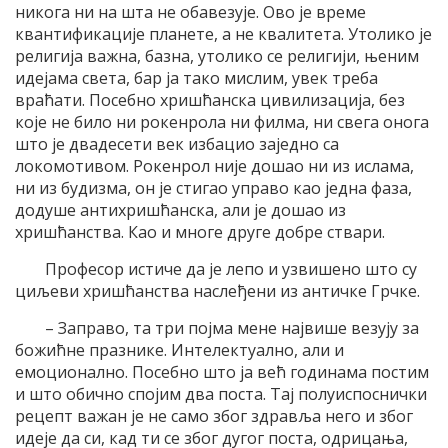
никога ни на шта не обавезује. Ово је време
квантификације планете, а не квалитета. Утолико је
религија важна, базна, утолико се религији, њеним
идејама света, бар ја тако мислим, увек треба
враћати. Посебно хришћанска цивилизација, без
које не било ни рокенрола ни филма, ни свега онога
што је двадесети век избацио заједно са
локомотивом. Рокенрол није дошао ни из ислама,
ни из будизма, он је стигао управо као једна фаза,
додуше антихришћанска, али је дошао из
хришћанства. Као и многе друге добре ствари.
Професор истиче да је лепо и узвишено што су
циљеви хришћанства наслеђени из античке Грчке.
– Заправо, та три појма мене највише везују за
божићне празнике. Интелектуално, али и
емоционално. Посебно што ја већ годинама постим
и што обично спојим два поста. Тај полуиспоснички
рецепт важан је не само због здравља него и због
идеје да си, кад ти се због дугог поста, одрицања,