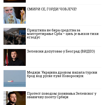
СМИРИ СЕ, ГОРДИ ЧОВЈЕЧЕ!
Приштина не бира средства за
малтретирање Срба – циљ је њихов тихи
егзодус
Зеленски допутовао у Београд (ВИДЕО)
Медији: Украјина дроном напала турски
брод код руске луке Новоросијск
Протест поводом позивања Зеленског у
званичну посету Србији