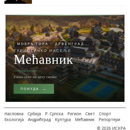
Насловна
Србија
Р. Српска
Регион
Свет
Спорт
Екологија
Андрићград
Култура
Мећавник
Репортери
© 2026 ИСКРА