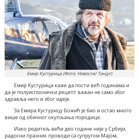
Емир Кустурица (Фото: Новости/ Танјуг)
Емир Кустурица каже да пости већ годинама и
да је полуиспоснички рецепт важан не само због
здравља него и због идеје.
За Емира Кустурицу Божић је био и остао много
више од обичног окупљања породице.
Иако редитељ већи део године није у Србији,
радосни празник проводи са супругом Мајом,