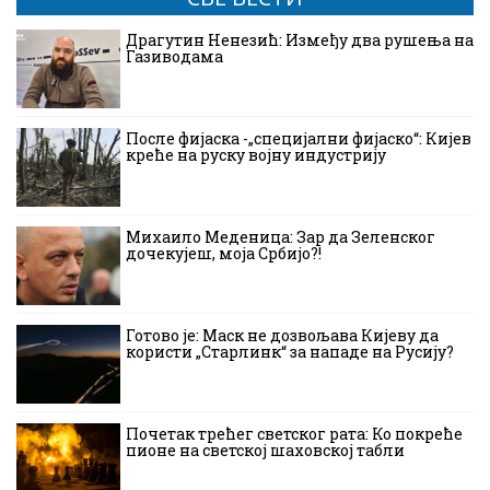
Драгутин Ненезић: Између два рушења на
Газиводама
После фијаска -„специјални фијаско“: Кијев
креће на руску војну индустрију
Михаило Меденица: Зар да Зеленског
дочекујеш, моја Србијо?!
Готово је: Маск не дозвољава Кијеву да
користи „Старлинк“ за нападе на Русију?
Почетак трећег светског рата: Ко покреће
пионе на светској шаховској табли