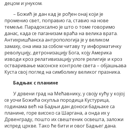
децом и унуком.
– Божић је дан кад је рођен онај који је
променио свет, поправио га, ставио на нове
темеље. Парадоксално је што о томе говоримо
данас, када се паганизам враћа на велика врата.
Антихришћанска антропологија је у великом
замаху, она има за собом читаву ту информатичку
револуцију, детронизацију Бога, коју Америка
изводи кроз релативизацију улоге религије и кроз
остваривање масонске контроле света – објашњава
Куста свој поглед на симболику великог празника.
Бадњак с планине
У дрвени град на Мећавнику, у своју кућу у којој
се уочи Божића окупља породица Кустурица,
годинама већ на Бадњи дан доноси бадњаке са
планине, горе високо са Шаргана, а онда их у
Дрвенграду, пошто их свештеник освешта, заложи
испред цркве. Тако ће бити и овог Бадњег дана.