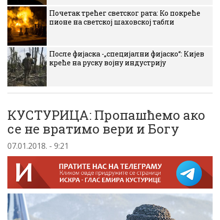
Почетак трећег светског рата: Ко покреће
пионе на светској шаховској табли
После фијаска -„специјални фијаско“: Кијев
креће на руску војну индустрију
КУСТУРИЦА: Пропашћемо ако
се не вратимо вери и Богу
07.01.2018. - 9:21