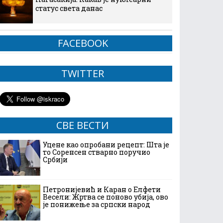
статус света данас
FACEBOOK
TWITTER
СВЕ ВЕСТИ
Уцене као опробани рецепт: Шта је
то Соренсен стварно поручио
Србији
Петронијевић и Каран о Елфети
Весели: Жртва се поново убија, ово
је понижење за српски народ