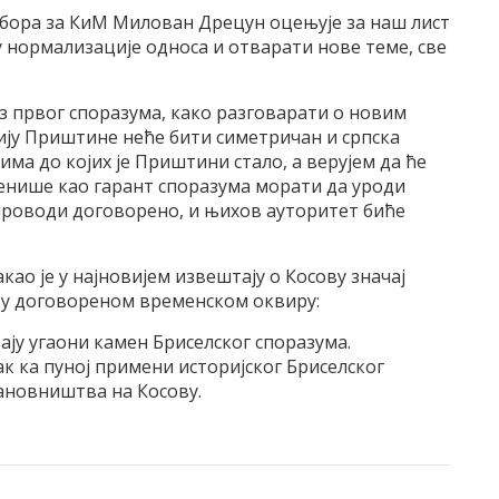
бора за КиМ Милован Дрецун оцењује за наш лист
у нормализације односа и отварати нове теме, све
з првог споразума, како разговарати о новим
ју Приштине неће бити симетричан и српска
ма до којих је Приштини стало, а верујем да ће
венише као гарант споразума морати да уроди
проводи договорено, и њихов ауторитет биће
ао је у најновијем извештају о Косову значај
 у договореном временском оквиру:
љају угаони камен Бриселског споразума.
к ка пуној примени историјског Бриселског
новништва на Косову.