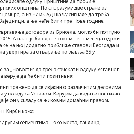
 толерисаће одлуку Приштине да пробије
рпских општина. По споразуму две стране из
 децембра, а из ЕУ и САД шаљу сигнале да треба
 Заједници, а ње неће бити пре Нове године.
вргавање договора из Брисела, могло би потпуно
 2015. А план је био да се током овог месеца одржи
да се на њој додатно приближе ставови Београда и
на увертира за отварање поглавља 35 у
 за „Новости“ да треба сачекати одлуку Уставног
ва верује да ће бити позитивна:
штини тражено да се изјасни о различитим деловима
и у складу са Уставом. Верујем да када се постизао
да је он у складу са њиховим домаћим правом.
н, Кирби каже:
у другим сегментима – око моста, таблица,