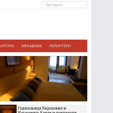
КУЛТУРА
МЕЋАВНИК
РЕПОРТЕРИ
Годишњица Хирошиме и
Нагасакија: Какав је нуклеарни