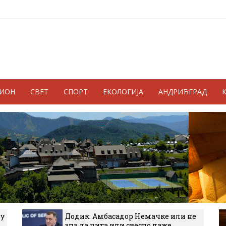
ГИОН
СВЕТ
СПОРТ
ЕКОЛОГИЈА
АНДРИЋГРАД
 у
Додик: Амбасадор Немачке или не
зна да чита или свесно лаже