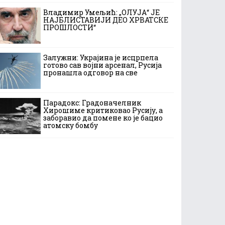
Владимир Умељић: „ОЛУЈА“ ЈЕ
НАЈБЛИСТАВИЈИ ДЕО ХРВАТСКЕ
ПРОШЛОСТИ“
Залужни: Украјина је исцрпела
готово сав војни арсенал, Русија
пронашла одговор на све
Парадокс: Градоначелник
Хирошиме критиковао Русију, а
заборавио да помене ко је бацио
атомску бомбу