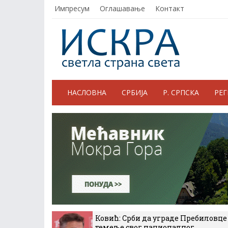
Импресум
Оглашавање
Контакт
НАСЛОВНА
СРБИЈА
Р. СРПСКА
РЕ
Ковић: Срби да уграде Пребиловце
темеље свог националног