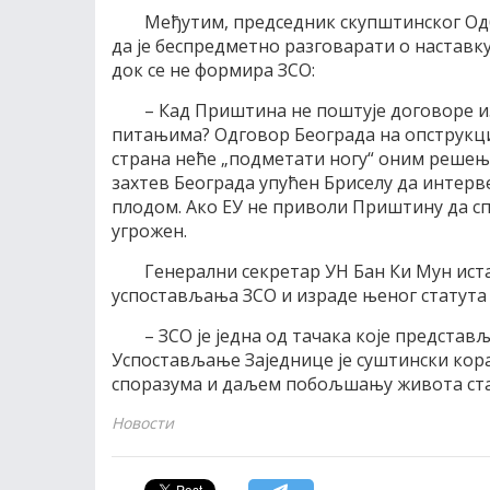
Међутим, председник скупштинског Од
да је беспредметно разговарати о наставк
док се не формира ЗСО:
– Кад Приштина не поштује договоре и
питањима? Одговор Београда на опструкци
страна неће „подметати ногу“ оним решењи
захтев Београда упућен Бриселу да интер
плодом. Ако ЕУ не приволи Приштину да с
угрожен.
Генерални секретар УН Бан Ки Мун истак
успостављања ЗСО и израде њеног статута
– ЗСО је једна од тачака које представ
Успостављање Заједнице је суштински кора
споразума и даљем побољшању живота ста
Новости