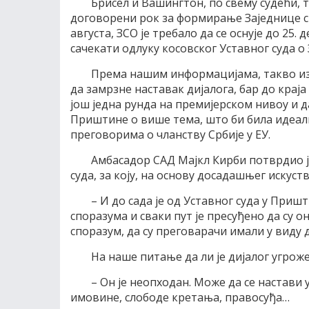
Брисел и Вашингтон, по свему судећи,
договорени рок за формирање Заједнице с
августа, ЗСО је требало да се оснује до 25.
сачекати одлуку косовског Уставног суда о
Према нашим информацијама, такво из
да замрзне наставак дијалога, бар до краја
још једна рунда на премијерском нивоу и 
Приштине о више тема, што би била идеал
преговорима о чланству Србије у ЕУ.
Амбасадор САД Мајкл Кирби потврдио је
суда, за коју, на основу досадашњег искуст
– И до сада је од Уставног суда у При
споразума и сваки пут је пресуђено да су он
споразум, да су преговарачи имали у виду 
На наше питање да ли је дијалог угроже
– Он је неопходан. Може да се настави 
имовине, слободе кретања, правосуђа…