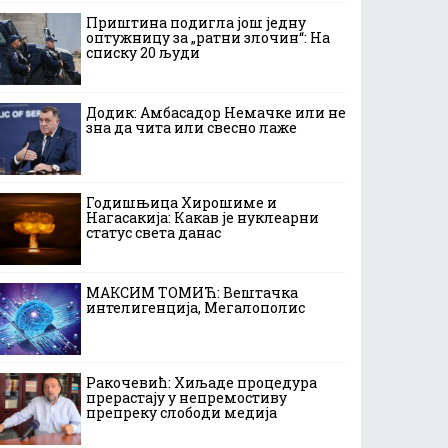
Приштина подигла још једну
оптужницу за „ратни злочин“: На
списку 20 људи
Додик: Амбасадор Немачке или не
зна да чита или свесно лаже
Годишњица Хирошиме и
Нагасакија: Какав је нуклеарни
статус света данас
МАКСИМ ТОМИЋ: Вештачка
интелигенција, Мегалополис
Ракочевић: Хиљаде процедура
прерастају у непремостиву
препреку слободи медија