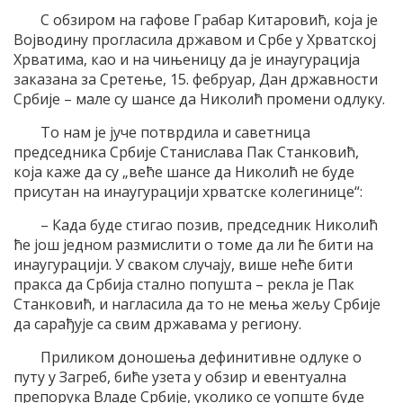
С обзиром на гафове Грабар Китаровић, која је
Војводину прогласила државом и Србе у Хрватској
Хрватима, као и на чињеницу да је инаугурација
заказана за Сретење, 15. фебруар, Дан државности
Србије – мале су шансе да Николић промени одлуку.
То нам је јуче потврдила и саветница
председника Србије Станислава Пак Станковић,
која каже да су „веће шансе да Николић не буде
присутан на инаугурацији хрватске колегинице“:
– Када буде стигао позив, председник Николић
ће још једном размислити о томе да ли ће бити на
инаугурацији. У сваком случају, више неће бити
пракса да Србија стално попушта – рекла је Пак
Станковић, и нагласила да то не мења жељу Србије
да сарађује са свим државама у региону.
Приликом доношења дефинитивне одлуке о
путу у Загреб, биће узета у обзир и евентуална
препорука Владе Србије, уколико се уопште буде