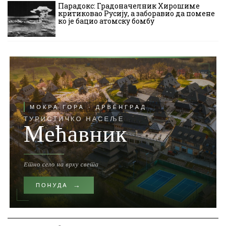
Парадокс: Градоначелник Хирошиме
критиковао Русију, а заборавио да помене
ко је бацио атомску бомбу