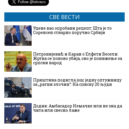
СВЕ ВЕСТИ
Уцене као опробани рецепт: Шта је то
Соренсен стварно поручио Србији
Петронијевић и Каран о Елфети Весели:
Жртва се поново убија, ово је понижење за
српски народ
Приштина подигла још једну оптужницу
за „ратни злочин“: На списку 20 људи
Додик: Амбасадор Немачке или не зна да
чита или свесно лаже