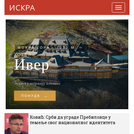
ИСКРА
Навига
Ковић: Срби да уграде Пребиловце у
темеље свог националног идентитета