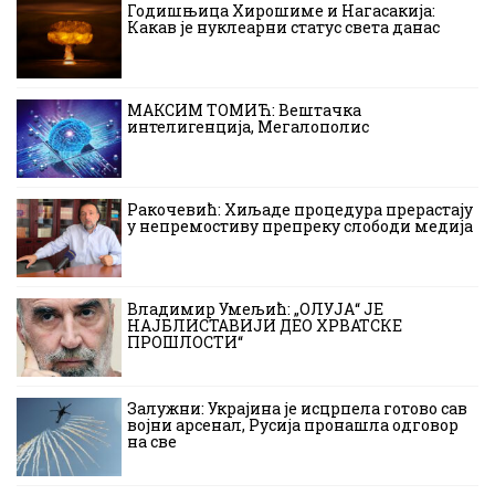
Годишњица Хирошиме и Нагасакија:
Какав је нуклеарни статус света данас
МАКСИМ ТОМИЋ: Вештачка
интелигенција, Мегалополис
Ракочевић: Хиљаде процедура прерастају
у непремостиву препреку слободи медија
Владимир Умељић: „ОЛУЈА“ ЈЕ
НАЈБЛИСТАВИЈИ ДЕО ХРВАТСКЕ
ПРОШЛОСТИ“
Залужни: Украјина је исцрпела готово сав
војни арсенал, Русија пронашла одговор
на све