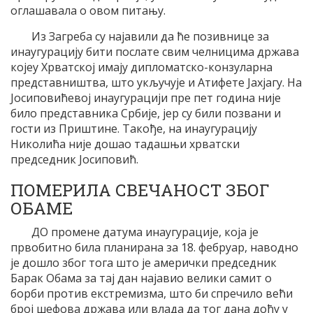
оглашавала о овом питању.
Из Загреба су најавили да ће позивнице за
инаугурацију бити послате свим челницима држава
којеу Хрватској имају дипломатско-конзуларна
представништва, што укључује и Атифете Јахјагу. На
Јосиповићевој инаугурацији пре пет година није
било представника Србије, јер су били позвани и
гости из Приштине. Такође, на инаугурацију
Николића није дошао тадашњи хрватски
председник Јосиповић.
ПОМЕРИЛА СВЕЧАНОСТ ЗБОГ
ОБАМЕ
ДО промене датума инаугурације, која је
првобитно била планирана за 18. фебруар, наводно
је дошло због тога што је амерички председник
Барак Обама за тај дан најавио велики самит о
борби против екстремизма, што би спречило већи
број шефова држава или влада да тог дана дођу у