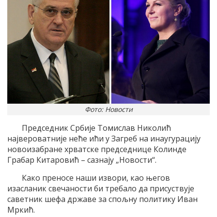
Фото: Новости
Председник Србије Томислав Николић
највероватније неће ићи у Загреб на инаугурацију
новоизабране хрватске председнице Колинде
Грабар Китаровић – сазнају „Новости“.
Како преносе наши извори, као његов
изасланик свечаности би требало да присуствује
саветник шефа државе за спољну политику Иван
Мркић.