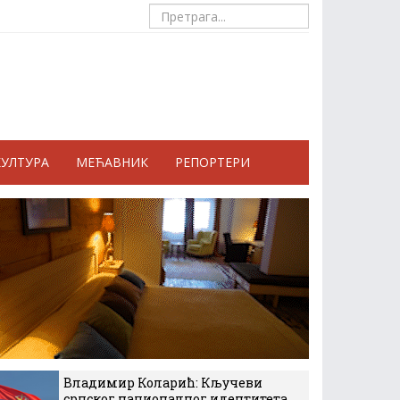
КУЛТУРА
МЕЋАВНИК
РЕПОРТЕРИ
Владимир Коларић: Кључеви
српског националног идентитета