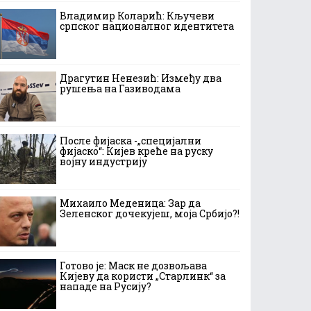
Владимир Коларић: Кључеви
српског националног идентитета
Драгутин Ненезић: Између два
рушења на Газиводама
После фијаска -„специјални
фијаско“: Кијев креће на руску
војну индустрију
Михаило Меденица: Зар да
Зеленског дочекујеш, моја Србијо?!
Готово је: Маск не дозвољава
Кијеву да користи „Старлинк“ за
нападе на Русију?