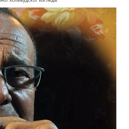
ног холивудског изгледа.