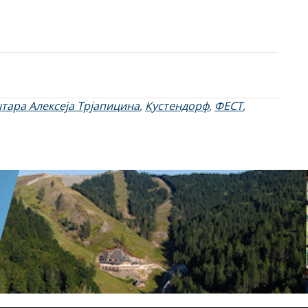
тара Алексеја Трјапицина
,
Кустендорф
,
ФЕСТ
,