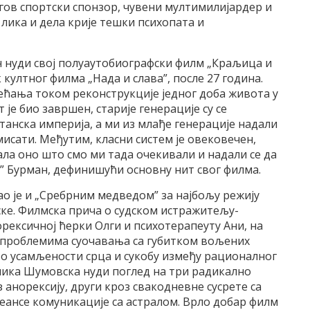
гов спортски спонзор, чувени мултимилијардер и
 лика и дела крије тешки психопата и
н нуди свој полуаутобиографски филм „Краљица и
 култног филма „Нада и слава”, после 27 година.
ећања током реконструкције једног доба живота у
ат је био завршен, старије генерације су се
танска империја, а ми из млађе генерације надали
мисати. Међутим, класни систем је овековечен,
тала оно што смо ми тада очекивали и надали се да
у” Бурман, дефинишући основну нит свог филма.
гао је и „Сребрним медведом” за најбољу режију
е. Филмска прича о судском истражитељу-
орексичној ћерки Олги и психотерапеуту Ани, на
 проблемима суочавања са губитком вољених
 о усамљености срца и сукобу између рационалног
лика Шумовска нуди поглед на три радикално
 анорексију, други кроз свакодневне сусрете са
еансе комуникације са астралом. Врло добар филм