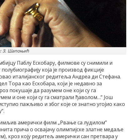
: З. Шапоњић
бијцу Паблу Ескобару, филмове су снимили и
у полубиографију која је производ фикције
жовао италијанског редитеља Андреа ди Стефана.
ел Тора као Ескобара, који је недавно за
роз покушаје да разумем оне који су га
мем и оне који су га сматрали ђаволом…” Још
риступио пажљиво и због које се знатно угојио како
”.
нимљив амерички филм „Рвање са лудилом”
тинита прича о освајачу олимпијске златне медаље
м), кроз коју редитељ амерички сан претвара у