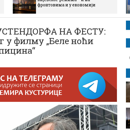
фронтовима и у економији
СТЕНДОРФА НА ФЕСТУ:
г у филму „Беле ноћи
апицина“