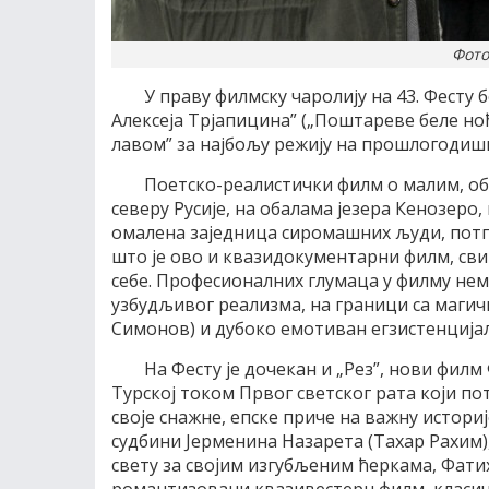
Фото
У праву филмску чаролију на 43. Фесту
Алексеја Трјапицина” („Поштареве беле но
лавом” за најбољу режију на прошлогодиш
Поетско-реалистички филм о малим, об
северу Русије, на обалама језера Кенозеро
омалена заједница сиромашних људи, потп
што је ово и квазидокументарни филм, сви 
себе. Професионалних глумаца у филму нем
узбудљивог реализма, на граници са магич
Симонов) и дубоко емотиван егзистенција
На Фесту је дочекан и „Рез”, нови фил
Турској током Првог светског рата који по
своје снажне, епске приче на важну историј
судбини Јерменина Назарета (Тахар Рахим)
свету за својим изгубљеним ћеркама, Фати