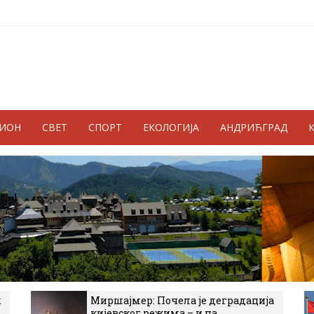
ГИОН
СВЕТ
СПОРТ
ЕКОЛОГИЈА
АНДРИЋГРАД
к
Миршајмер: Почела је деградација
кијевског режима – и на