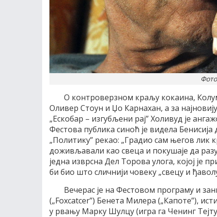
Фото
О контроверзном краљу кокаина, Колум
Оливер Стоун и Џо Карнахан, а за најновиј
„Ескобар – изгубљени рај” Холивуд је анга
Фестова публика синоћ је видела Бенисија д
„Политику” рекао: „Градио сам његов лик к
доживљавали као свеца и покушаје да разу
једна изврсна Дел Торова улога, којој је п
би био што сличнији човеку „свецу и ђаволу
Вечерас је на Фестовом програму и за
(„Foxcatcer”) Бенета Милера („Капоте”), ис
у рвању Марку Шулцу (игра га Ченинг Тејту