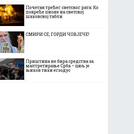
Почетак трећег светског рата: Ко
покреће пионе на светској
шаховској табли
СМИРИ СЕ, ГОРДИ ЧОВЈЕЧЕ!
Приштина не бира средства за
малтретирање Срба – циљ је
њихов тихи егзодус