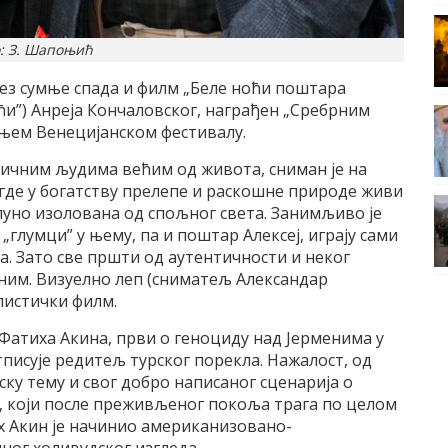
: З. Шапоњић
 без сумње спада и филм „Беле ноћи поштара
ћи”) Анреја Кончаловског, награђен „Сребрним
њем Венецијанском фестивалу.
ичним људима већим од живота, сниман је на
, где у богатству прелепе и раскошне природе живи
уно изолована од спољног света. Занимљиво је
„глумци” у њему, па и поштар Алексеј, играју сами
а. Зато све пршти од аутентичности и неког
ним. Визуелно леп (сниматељ Александар
листички филм.
м Фатиха Акина, први о геноциду над Јерменима у
тписује редитељ турског порекла. Нажалост, од
ску тему и свог добро написаног сценарија о
, који после преживљеног покоља трага по целом
х Акин је начинио американизовано-