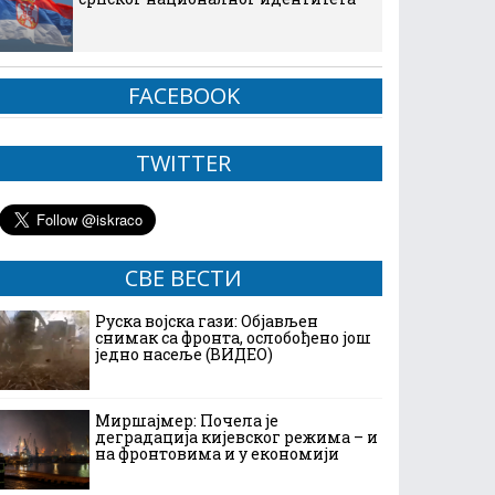
FACEBOOK
TWITTER
СВЕ ВЕСТИ
Руска војска гази: Објављен
снимак са фронта, ослобођено још
једно насеље (ВИДЕО)
Миршајмер: Почела је
деградација кијевског режима – и
на фронтовима и у економији