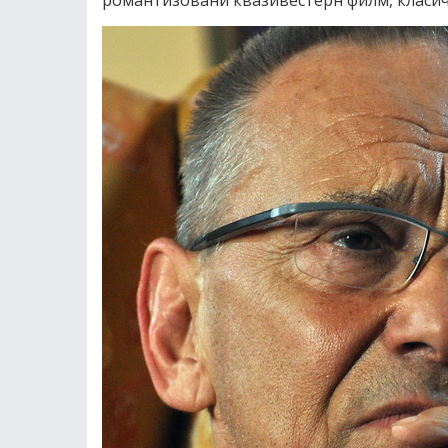
романтизовани квазивестерн филм, класич