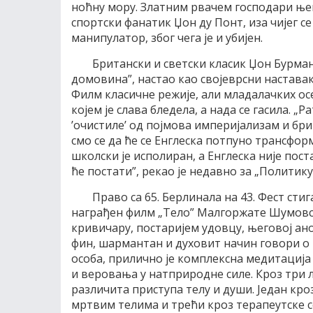
ноћну мору. Златним рвачем господари ње
спортски фанатик Џон ду Понт, иза чијег се
манипулатор, због чега је и убијен.
Британски и светски класик Џон Бурма
домовина”, настао као својеврсни наставак
Филм класичне режије, али младалачких ос
којем је слава бледела, а нада се гасила. „Р
’очистиле’ од појмова империјализам и бри
смо се да ће се Енглеска потпуно трансфор
школски је исполиран, а Енглеска није пос
ће постати”, рекао је недавно за „Политик
Право са 65. Берлинала на 43. Фест сти
награђен филм „Тело” Малгоржате Шумовск
кривичару, постаријем удовцу, његовој ан
фин, шармантан и духовит начин говори о
особа, прилично је комплексна медитација
и веровања у натприродне силе. Кроз три 
различита приступа телу и души. Један кроз
мртвим телима и трећи кроз терапеутске с