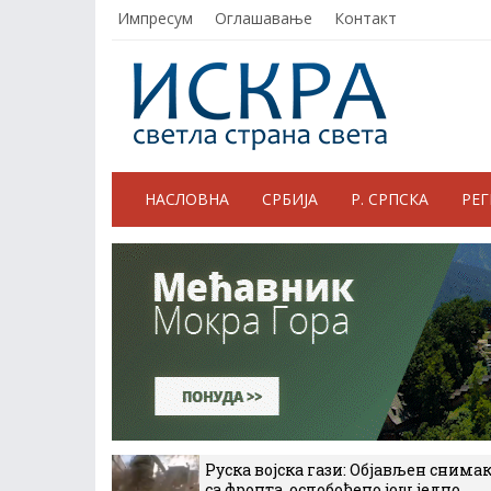
Импресум
Оглашавање
Контакт
НАСЛОВНА
СРБИЈА
Р. СРПСКА
РЕ
Руска војска гази: Објављен снима
са фронта, ослобођено још једно