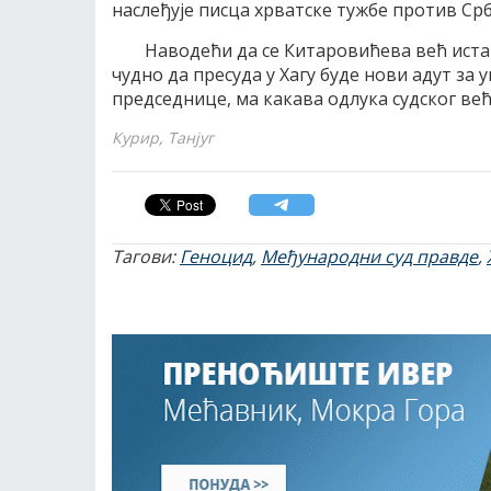
наслеђује писца хрватске тужбе против Срб
Наводећи да се Китаровићева већ иста
чудно да пресуда у Хагу буде нови адут за
председнице, ма какава одлука судског већ
Курир, Танјуг
Тагови:
Геноцид
,
Међународни суд правде
,