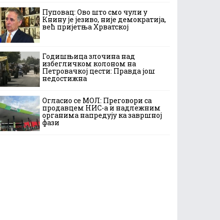
Пуповац: Ово што смо чули у
Книну је језиво, није демократија,
већ пријетња Хрватској
Годишњица злочина над
избегличком колоном на
Петровачкој цести: Правда још
недостижна
Огласио се МОЛ: Преговори са
продавцем НИС-а и надлежним
органима напредују ка завршној
фази