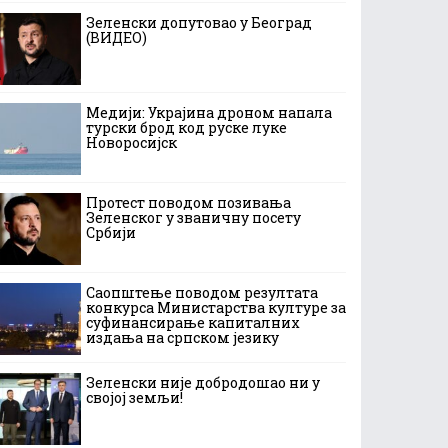
Зеленски допутовао у Београд
(ВИДЕО)
Медији: Украјина дроном напала
турски брод код руске луке
Новоросијск
Протест поводом позивања
Зеленског у званичну посету
Србији
Саопштење поводом резултата
конкурса Министарства културе за
суфинансирање капиталних
издања на српском језику
Зеленски није добродошао ни у
својој земљи!