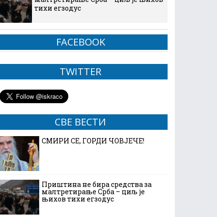
тихи егзодус
FACEBOOK
TWITTER
СВЕ ВЕСТИ
СМИРИ СЕ, ГОРДИ ЧОВЈЕЧЕ!
Приштина не бира средства за
малтретирање Срба – циљ је
њихов тихи егзодус