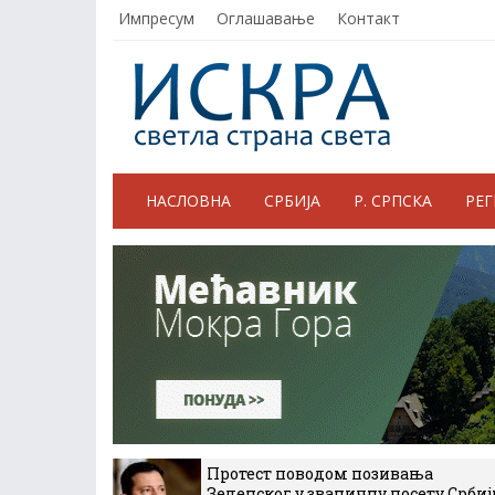
Импресум
Оглашавање
Контакт
НАСЛОВНА
СРБИЈА
Р. СРПСКА
РЕ
Протест поводом позивања
Зеленског у званичну посету Србиј