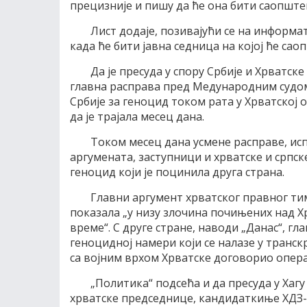
прецизније и пишу да ће она бити саопштен
Лист додаје, позивајући се на информат
када ће бити јавна седница на којој ће сао
Да је пресуда у спору Србије и Хрватске 
главна расправа пред Медународним судом
Србије за геноцид током рата у Хрватској о
да је трајала месец дана.
Током месец дана усмене расправе, и
аргумената, заступници и хрватске и српске
геноцид који је поцинила друга страна.
Главни аргумент хрватског правног тим
показала „у низу злочина почињених над Х
време“. С друге стране, наводи „Данас“, гл
геноцидној намери који се налазе у транс
са војним врхом Хрватске договорио операц
„Политика“ подсећа и да пресуда у Хаг
хрватске председнице, кандидаткиње ХДЗ-а