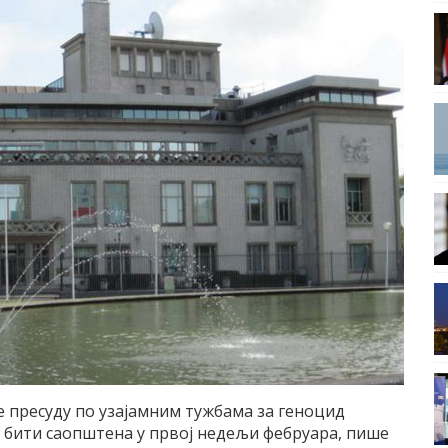
е пресуду по узајамним тужбама за геноцид
е, бити саопштена у првој недељи фебруара, пише