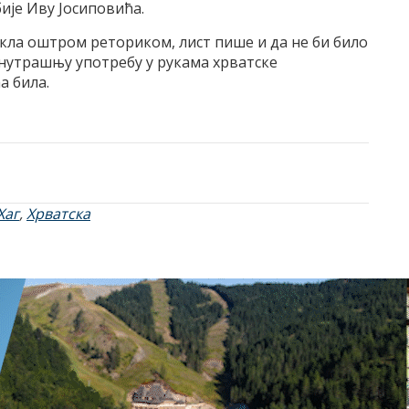
ије Иву Јосиповића.
кла оштром реториком, лист пише и да не би било
 унутрашњу употребу у рукама хрватске
а била.
Хаг
,
Хрватска