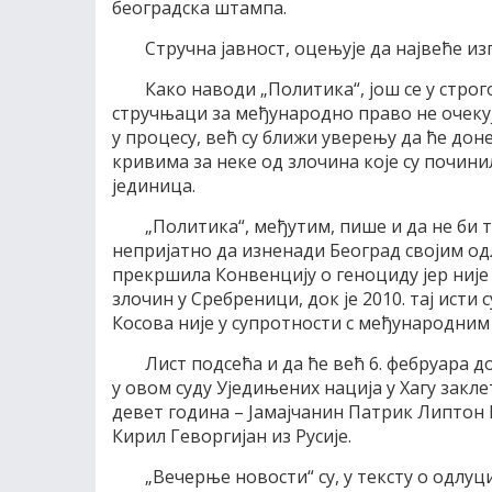
београдска штампа.
Стручна јавност, оцењује да највеће и
Како наводи „Политика“, још се у строго
стручњаци за међународно право не очекују
у процесу, већ су ближи уверењу да ће дон
кривима за неке од злочина које су почин
јединица.
„Политика“, међутим, пише и да не би 
непријатно да изненади Београд својим одлу
прекршила Конвенцију о геноциду јер није 
злочин у Сребреници, док је 2010. тај исти
Косова није у супротности с међународним
Лист подсећа и да ће већ 6. фебруара д
у овом суду Уједињених нација у Хагу закл
девет година – Јамајчанин Патрик Липтон 
Кирил Геворгијан из Русије.
„Вечерње новости“ су, у тексту о одлуц