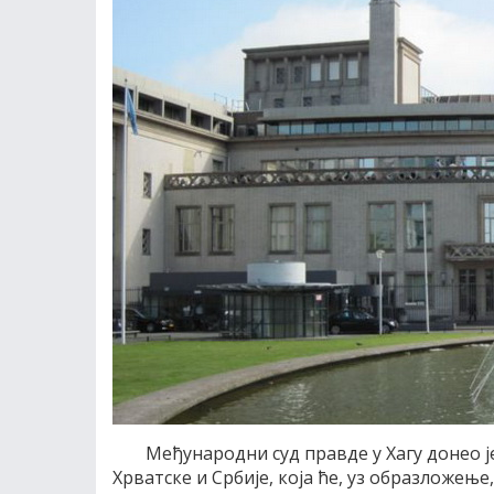
Међународни суд правде у Хагу донео ј
Хрватске и Србије, која ће, уз образложењ