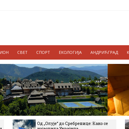
ГИОН
СВЕТ
СПОРТ
ЕКОЛОГИЈА
АНДРИЋГРАД
Од „Олује“ до Сребренице: Како се
и
изјаснила Украјина