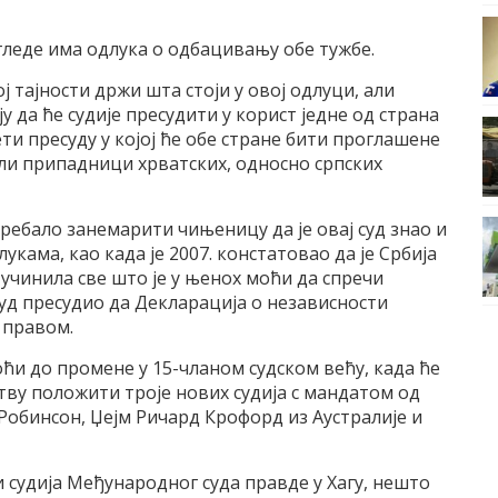
згледе има одлука о одбацивању обе тужбе.
ј тајности држи шта стоји у овој одлуци, али
 да ће судије пресудити у корист једне од страна
ети пресуду у којој ће обе стране бити проглашене
или припадници хрватских, односно српских
требало занемарити чињеницу да је овај суд знао и
кама, као када је 2007. констатовао да је Србија
учинила све што је у њенох моћи да спречи
 суд пресудио да Декларација о независности
 правом.
оћи до промене у 15-чланом судском већу, када ће
етву положити троје нових судија с мандатом од
Робинсон, Џејм Ричард Крофорд из Аустралије и
и судија Међународног суда правде у Хагу, нешто