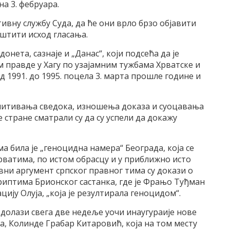
а 3. фебруара.
ивну службу Суда, да ће они врло брзо објавити
пштити исход гласања.
донета, сазнаје и „Данас“, који подсећа да је
 правде у Хагу по узајамним тужбама Хрватске и
д 1991. до 1995. поцела 3. марта прошле године и
спитивања сведока, изношења доказа и суоцавања
 стране сматрали су да су успели да докажу
а била је „геноцидна намера“ Београда, која се
рватима, по истом обрасцу и у приближно исто
авни аргумент српског правног тима су докази о
криптима Брионског састанка, где је Фрањо Туђман
ију Олуја, „која је резултирала геноцидом“.
у долази свега две недеље уочи инаугураије нове
, Колинде Грабар Китаровић, која на том месту