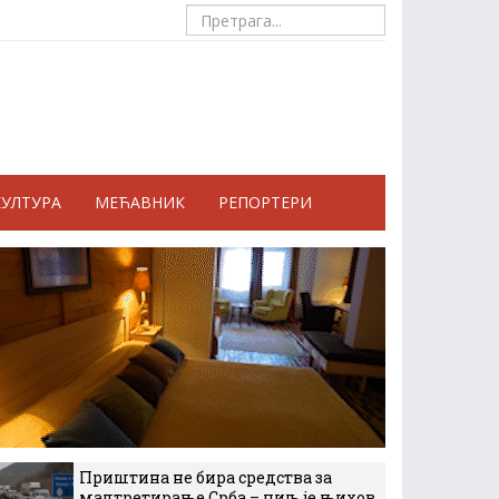
КУЛТУРА
МЕЋАВНИК
РЕПОРТЕРИ
Приштина не бира средства за
малтретирање Срба – циљ је њихов