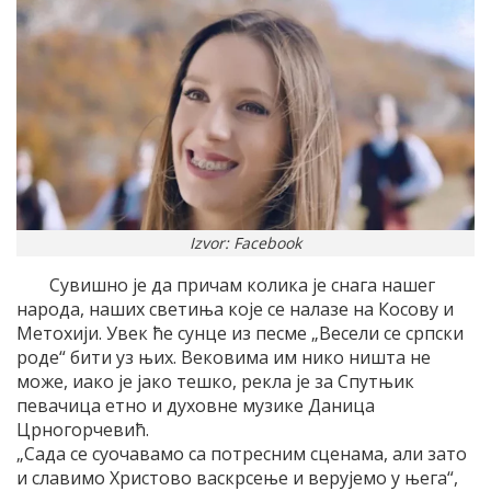
Izvor: Facebook
Сувишно је да причам колика је снага нашег
народа, наших светиња које се налазе на Косову и
Метохији. Увек ће сунце из песме „Весели се српски
роде“ бити уз њих. Вековима им нико ништа не
може, иако је јако тешко, рекла је за Спутњик
певачица етно и духовне музике Даница
Црногорчевић.
„Сада се суочавамо са потресним сценама, али зато
и славимо Христово васкрсење и верујемо у њега“,