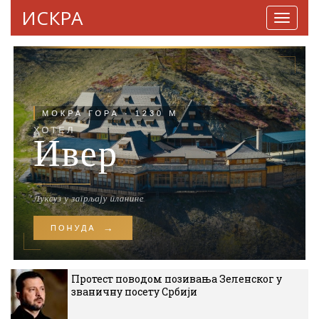
ИСКРА
Навига
Протест поводом позивања Зеленског у
званичну посету Србији