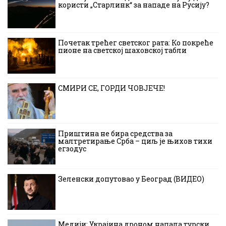
користи „Старлинк“ за нападе на Русију?
Почетак трећег светског рата: Ко покреће
пионе на светској шаховској табли
СМИРИ СЕ, ГОРДИ ЧОВЈЕЧЕ!
Приштина не бира средства за
малтретирање Срба – циљ је њихов тихи
егзодус
Зеленски допутовао у Београд (ВИДЕО)
Медији: Украјина дроном напала турски