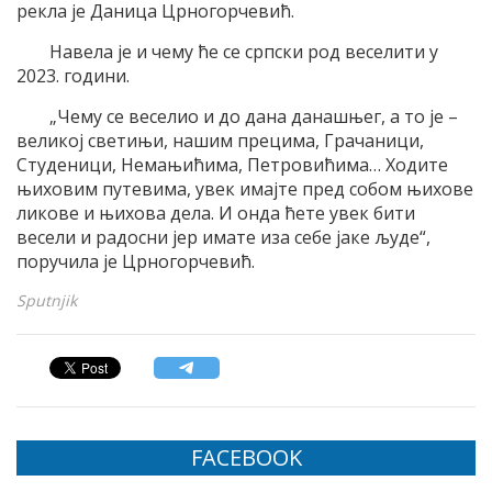
рекла је Даница Црногорчевић.
Навела је и чему ће се српски род веселити у
2023. години.
„Чему се веселио и до дана данашњег, а то је –
великој светињи, нашим прецима, Грачаници,
Студеници, Немањићима, Петровићима… Ходите
њиховим путевима, увек имајте пред собом њихове
ликове и њихова дела. И онда ћете увек бити
весели и радосни јер имате иза себе јаке људе“,
поручила је Црногорчевић.
Sputnjik
FACEBOOK