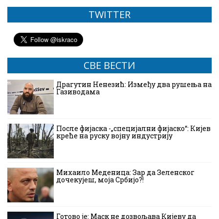
TWITTER
СВЕ ВЕСТИ
Драгутин Ненезић: Између два рушења на
Газиводама
После фијаска -„специјални фијаско“: Кијев
креће на руску војну индустрију
Михаило Меденица: Зар да Зеленског
дочекујеш, моја Србијо?!
Готово је: Маск не дозвољава Кијеву да