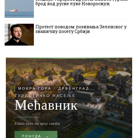
брод код руске луке Новоросијск
Протест поводом позивања Зеленског у
званичну посету Србији