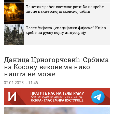
Почетак трећег светског рата: Ко покреће
пионе на светској шаховској табли
После фијаска -„специјални фијаско“: Кијев
креће на руску војну индустрију
Даница Црногорчевић: Србима
на Косову вековима нико
ништа не може
02.01.2023. - 11:46