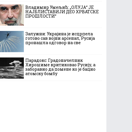
Владимир Умељић: „ОЛУЈА“ ЈЕ
НАЈБЛИСТАВИЈИ ДЕО ХРВАТСКЕ
ПРОШЛОСТИ“
Залужни: Украјина је исцрпела
готово сав војни арсенал, Русија
пронашла одговор на све
Парадокс: Градоначелник
Хирошиме критиковао Русију, а
заборавио да помене ко је бацио
атомску бомбу