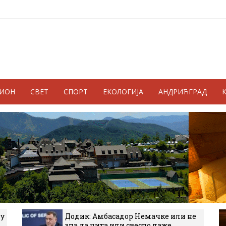
ГИОН
СВЕТ
СПОРТ
ЕКОЛОГИЈА
АНДРИЋГРАД
 у
Додик: Амбасадор Немачке или не
зна да чита или свесно лаже