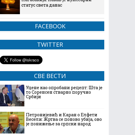
статус света данас
FACEBOOK
TWITTER
СВЕ ВЕСТИ
Уцене као опробани рецепт: Шта је
то Соренсен стварно поручио
Србији
Петронијевић и Каран о Елфети
Весели: Жртва се поново убија, ово
је понижење за српски народ