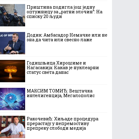
Приштина подигла још једну
оптужницу за „ратни злочин“: На
списку 20 људи
Додик: Амбасадор Немачке или не
зна да чита или свесно лаже
Годишњица Хирошиме и
Нагасакија: Какав је нуклеарни
статус света данас
МАКСИМ ТОМИЋ: Вештачка
интелигенција, Мегалополис
Ракочевић: Хиљаде процедура
прерастају у непремостиву
препреку слободи медија