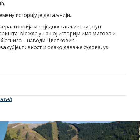
ћ.
мену историју је детаљнији.
генерализација и поједностављивање, пун
поришта. Можда у нашој историји има митова и
 објаснила – наводи Цветковић.
ва субјективност и олако давање судова, уз
Антић