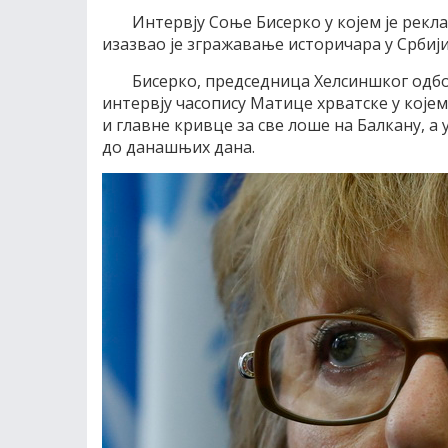
Интервју Соње Бисерко у којем је рекла 
изазвао је згражавање историчара у Србији
Бисерко, председница Хелсиншког одбор
интервју часопису Матице хрватске у којем
и главне кривце за све лоше на Балкану, а 
до данашњих дана.