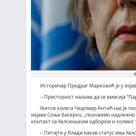
Ф
Историчар Предраг Марковић је у изјав
– Пристојност налаже да се емисија “П
Његов колега Чедомир Антић нас је по
изјаве Соње Бисерко, „позовемо надлежно 
контакт са Хелсиншким одбором и колико т
– Питајте у Влади какав статус има Хе