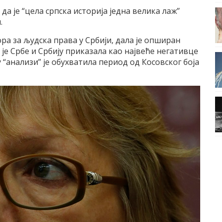
да је “цела српска историја једна велика лаж”
.
а за људска права у Србији, дала је опширан
 је Србе и Србију приказала као највеће негативце
у “анализи” је обухватила период од Косовског боја