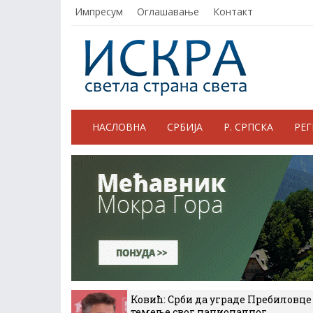
Импресум
Оглашавање
Контакт
НАСЛОВНА
СРБИЈА
Р. СРПСКА
РЕ
Ковић: Срби да уграде Пребиловце
темеље свог националног