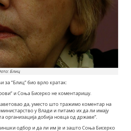
ото: Блиц
и за “Блиц” био врло кратак:
арови” и Соња Бисерко не коментаришу.
саветовао да, уместо што тражимо коментар на
министарство у Влади и питамо их да ли имају
а организација добија новца од државе”.
лсиншки одбор и да ли им је и зашто Соња Бисерко