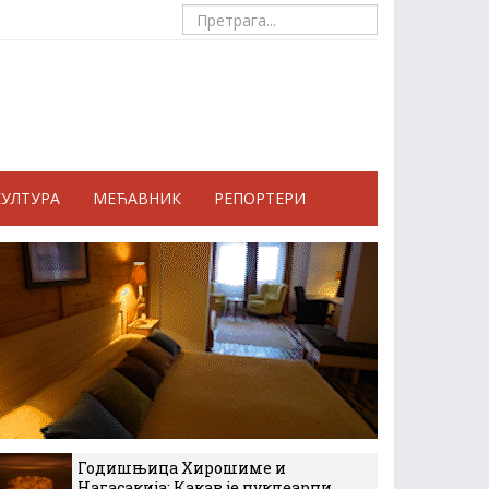
КУЛТУРА
МЕЋАВНИК
РЕПОРТЕРИ
Годишњица Хирошиме и
Нагасакија: Какав је нуклеарни