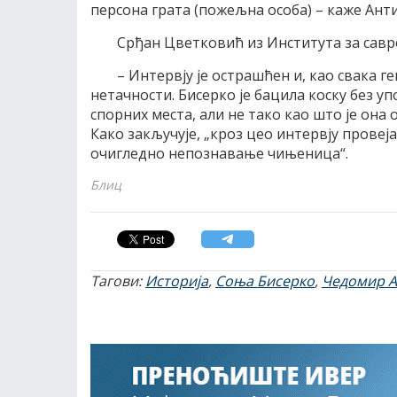
персона грата (пожељна особа) – каже Анти
Срђан Цветковић из Института за савре
– Интервју је острашћен и, као свака 
нетачности. Бисерко је бацила коску без у
спорних места, али не тако као што је она
Како закључује, „кроз цео интервју провеја
очигледно непознавање чињеница“.
Блиц
Тагови:
Историја
,
Соња Бисерко
,
Чедомир 