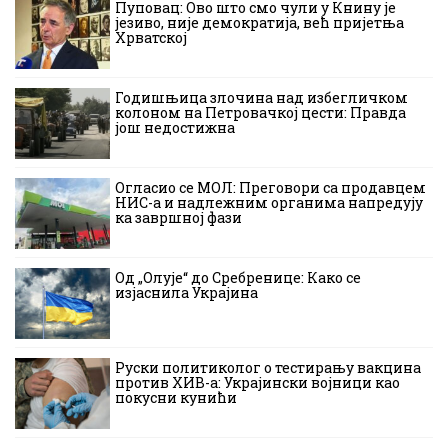
Пуповац: Ово што смо чули у Книну је
језиво, није демократија, већ пријетња
Хрватској
Годишњица злочина над избегличком
колоном на Петровачкој цести: Правда
још недостижна
Огласио се МОЛ: Преговори са продавцем
НИС-а и надлежним органима напредују
ка завршној фази
Од „Олује“ до Сребренице: Како се
изјаснила Украјина
Руски политиколог о тестирању вакцина
против ХИВ-а: Украјински војници као
покусни кунићи