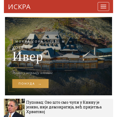
ИСКРА
Навига
Пуповац: Ово што смо чули у Книну је
језиво, није демократија, већ пријетња
Хрватској