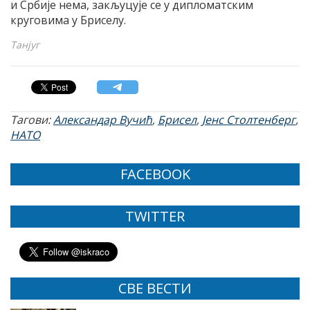
и Србије нема, закљуцује се у дипломатским
круговима у Бриселу.
Taнјуг
Тагови:
Александар Вучић
,
Брисел
,
Јенс Столтенберг
,
НАТО
FACEBOOK
TWITTER
СВЕ ВЕСТИ