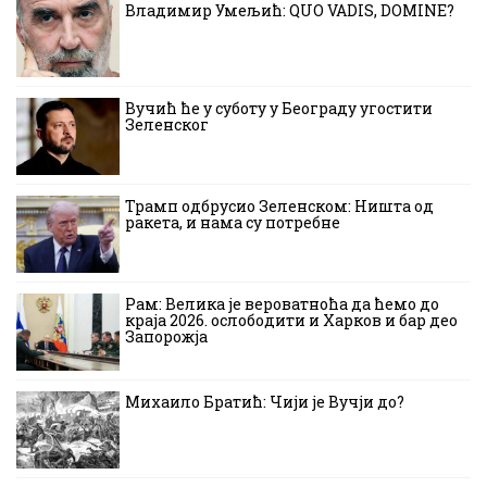
Владимир Умељић: QUO VADIS, DOMINE?
Вучић ће у суботу у Београду угостити
Зеленског
Трамп одбрусио Зеленском: Ништа од
ракета, и нама су потребне
Рам: Велика је вероватноћа да ћемо до
краја 2026. ослободити и Харков и бар део
Запорожја
Михаило Братић: Чији је Вучји до?