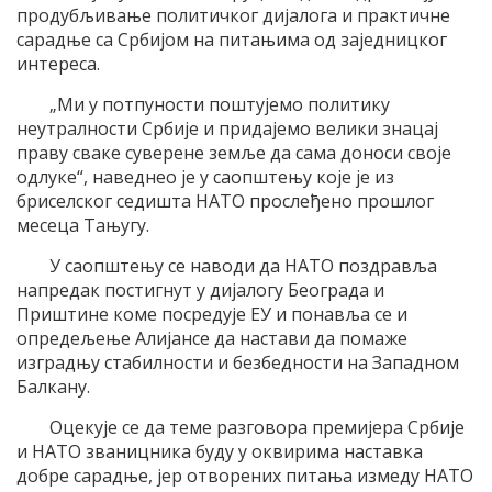
продубљивање политичког дијалога и практичне
сарадње са Србијом на питањима од заједницког
интереса.
„Ми у потпуности поштујемо политику
неутралности Србије и придајемо велики знацај
праву сваке суверене земље да сама доноси своје
одлуке“, наведнео је у саопштењу које је из
бриселског седишта НАТО прослеђено прошлог
месеца Тањугу.
У саопштењу се наводи да НАТО поздравља
напредак постигнут у дијалогу Београда и
Приштине коме посредује ЕУ и понавља се и
опредељење Алијансе да настави да помаже
изградњу стабилности и безбедности на Западном
Балкану.
Оцекује се да теме разговора премијера Србије
и НАТО званицника буду у оквирима наставка
добре сарадње, јер отворених питања измеду НАТО