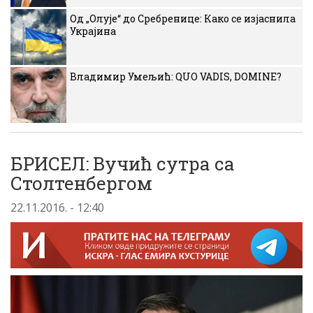
Од „Олује“ до Сребренице: Како се изјаснила
Украјина
Владимир Умељић: QUO VADIS, DOMINE?
БРИСЕЛ: Вучић сутра са
Столтенбергом
22.11.2016. - 12:40