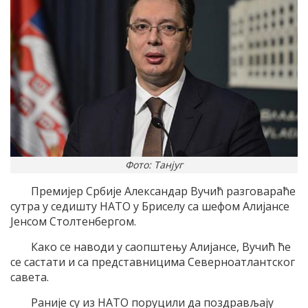
Фото: Танјуг
Премијер Србије Александар Вучић разговараће
сутра у седишту НАТО у Бриселу са шефом Алијансе
Јенсом Столтенбергом.
Како се наводи у саопштењу Алијансе, Вучић ће
се састати и са представницима Северноатлантског
савета.
Раније су из НАТО поруцили да поздрављају