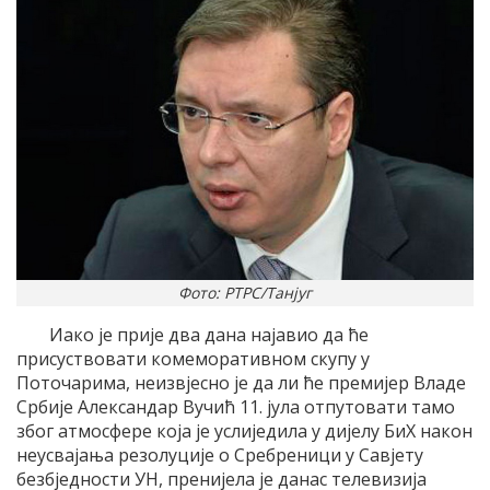
Фото: РТРС/Танјуг
Иако је прије два дана најавио да ће
присуствовати комеморативном скупу у
Поточарима, неизвјесно је да ли ће премијер Владе
Србије Александар Вучић 11. јула отпутовати тамо
због атмосфере која је услиједила у дијелу БиХ након
неусвајања резолуције о Сребреници у Савјету
безбједности УН, пренијела је данас телевизија