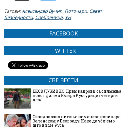
Тагови:
Александар Вучић
,
Поточари
,
Савет
безбедности
,
Сребреница
,
УН
FACEBOOK
TWITTER
СВЕ ВЕСТИ
ЕКСКЛУЗИВНО Први кадрови са снимања
новог филма Емира Кустурице /четврти
део/
Скандалозно питање немачког новинара
Зеленском у Београду: Како да убијемо
што више Руса