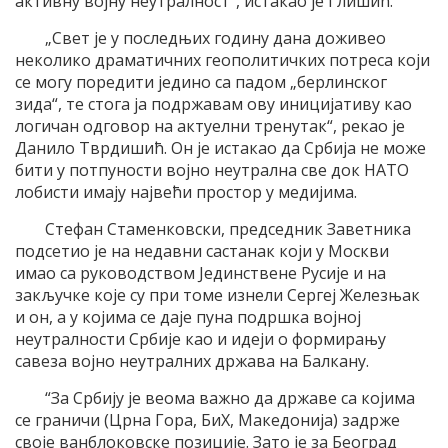
активну војну неутралност“, истакао је Глишић.
„Свет је у последњих годину дана доживео
неколико драматичних геополитичких потреса који
се могу поредити једино са падом „берлинског
зида“, те стога ја подржавам ову иницијативу као
логичан одговор на актуелни тренутак“, рекао је
Данило Тврдишић. Он је истакао да Србија не може
бити у потпуности војно неутрална све док НАТО
лобисти имају највећи простор у медијима.
Стефан Стаменковски, председник Заветника
подсетио је на недавни састанак који у Москви
имао са руководством Јединствене Русије и на
закључке које су при томе изнели Сергеј Железњак
и он, а у којима се даје пуна подршка војној
неутралности Србије као и идеји о формирању
савеза војно неутралних држава на Балкану.
“За Србију је веома важно да државе са којима
се граничи (Црна Гора, БиХ, Македонија) задрже
своје ванблоковске позиције. Зато је за Београд