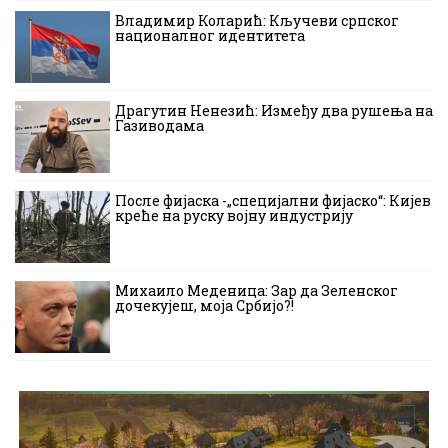
Владимир Коларић: Кључеви српског
националног идентитета
Драгутин Ненезић: Између два рушења на
Газиводама
После фијаска -„специјални фијаско“: Кијев
креће на руску војну индустрију
Михаило Меденица: Зар да Зеленског
дочекујеш, моја Србијо?!