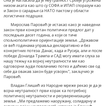
Она је нагласила да је неутралност Србије угрожена
низом аката као што су СОФА и ИПАП споразум као
и Закон о сарадњи са НАТО пактом у области
логистичке подршке.
Мирослав Паровић је истакао како је наведени
закон први конкретан политички предлог дат у
последњих десет година, а који се тиче
спољнополитичке оријентације земље. „Државом
се већ годинама управља декларативно и без
конкретних потеза. Данас, када и Русија, али и после
победе Доналда Трампа и САД могу имати слуха за
нашу тежњу ка војној неутралности ми као
одговорни људи повлачимо потез и даћемо све од
себе да овакав закон буде усвојен.“, закључио је
Паровић.
Владан Глишић из Народне мреже рекао је да је
војна неутралност први корак ка потребној
политичкој неутралности и ресуверенизацији
земље. „Ми предлажемо наоружану, солидарну и