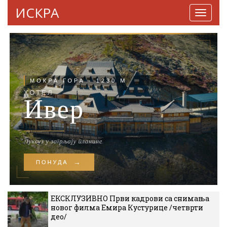
ИСКРА
Навига
ЕКСКЛУЗИВНО Први кадрови са снимања
новог филма Емира Кустурице /четврти
део/