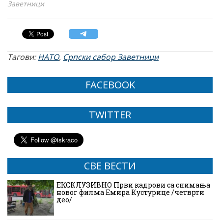
Заветници
Тагови:
НАТО
,
Српски сабор Заветници
FACEBOOK
TWITTER
СВЕ ВЕСТИ
ЕКСКЛУЗИВНО Први кадрови са снимања
новог филма Емира Кустурице /четврти
део/