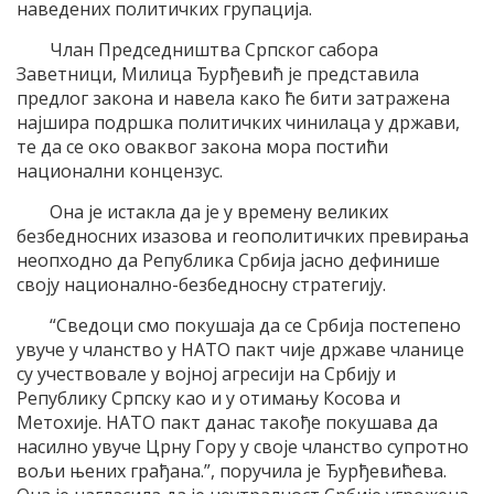
наведених политичких групација.
Члан Председништва Српског сабора
Заветници, Милица Ђурђевић је представила
предлог закона и навела како ће бити затражена
најшира подршка политичких чинилаца у држави,
те да се око оваквог закона мора постићи
национални концензус.
Она је истакла да је у времену великих
безбедносних изазова и геополитичких превирања
неопходно да Република Србија јасно дефинише
своју национално-безбедносну стратегију.
“Сведоци смо покушаја да се Србија постепено
увуче у чланство у НАТО пакт чије државе чланице
су учествовале у војној агресији на Србију и
Републику Српску као и у отимању Косова и
Метохије. НАТО пакт данас такође покушава да
насилно увуче Црну Гору у своје чланство супротно
вољи њених грађана.”, поручила је Ђурђевићева.