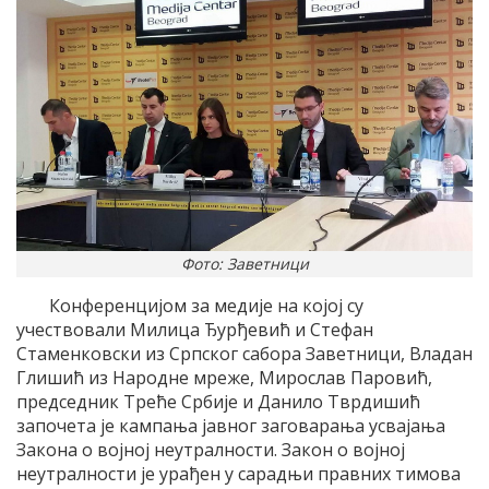
Фото: Заветници
Конференцијом за медије на којој су
учествовали Милица Ђурђевић и Стефан
Стаменковски из Српског сабора Заветници, Владан
Глишић из Народне мреже, Мирослав Паровић,
председник Треће Србије и Данило Тврдишић
започета је кампања јавног заговарања усвајања
Закона о војној неутралности. Закон о војној
неутралности је урађен у сарадњи правних тимова