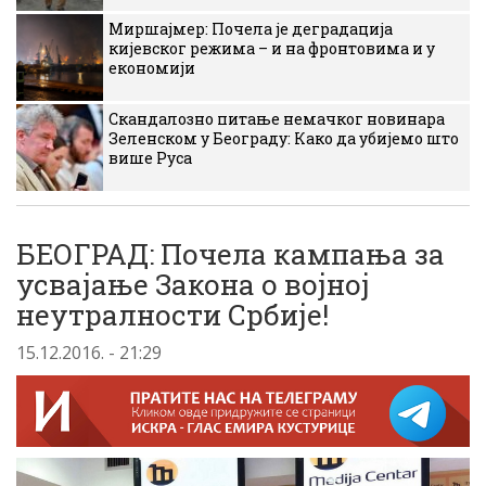
Миршајмер: Почела је деградација
кијевског режима – и на фронтовима и у
економији
Скандалозно питање немачког новинара
Зеленском у Београду: Како да убијемо што
више Руса
БЕОГРАД: Почела кампања за
усвајање Закона о војној
неутралности Србије!
15.12.2016. - 21:29