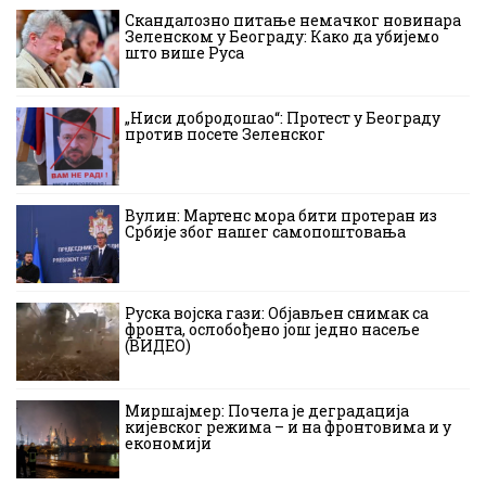
Скандалозно питање немачког новинара
Зеленском у Београду: Како да убијемо
што више Руса
„Ниси добродошао“: Протест у Београду
против посете Зеленског
Вулин: Мартенс мора бити протеран из
Србије због нашег самопоштовања
Руска војска гази: Објављен снимак са
фронта, ослобођено још једно насеље
(ВИДЕО)
Миршајмер: Почела је деградација
кијевског режима – и на фронтовима и у
економији