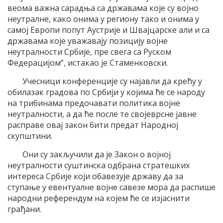
веома важна сарадња са државама које су војно
неутралне, како онима у региону тако и онима у
самој Европи попут Аустрије и Швајцарске али и са
државама које уважавају позицију војне
неутралности Србије, пре свега са Руском
Федерацијом”, истакао је Стаменковски.
Учесници конференције су најавли да крећу у
обилазак градова по Србији у којима ће се народу
на трибинама предочавати политика војне
неутралности, а да ће после те својеврсне јавне
расправе овај закон бити предат Народној
скупштини.
Они су закључили да је Закон о војној
неутралности суштинска одбрана стратешких
интереса Србије који обавезује државу да за
ступање у евентуалне војне савезе мора да распише
народни референдум на којем ће се изјаснити
грађани.