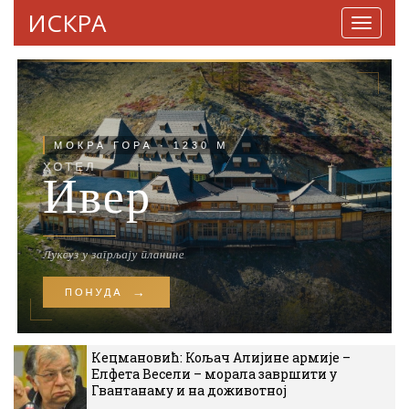
ИСКРА
Навига
Кецмановић: Кољач Алијине армије –
Елфета Весели – морала завршити у
Гвантанаму и на доживотној