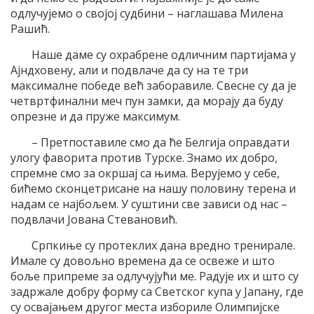
одлучујемо о својој судбини – наглашава Милена
Рашић.
Наше даме су охрабрене одличним партијама у
Ајндховену, али и подвлаче да су на те три
максималне победе већ заборавиле. Свесне су да је
четвртфинални меч пун замки, да морају да буду
опрезне и да пруже максимум.
– Претпоставиле смо да ће Белгија оправдати
улогу фаворита против Турске. Знамо их добро,
спремне смо за окршај са њима. Верујемо у себе,
бићемо сконцетрисане на нашу половину терена и
надам се најбољем. У суштини све зависи од нас –
подвлачи Јована Стевановић.
Српкиње су протеклих дана вредно тренирале.
Имале су довољно времена да се освеже и што
боље припреме за одлучујући ме. Радује их и што су
задржале добру форму са Светског купа у Јапану, где
су освајањем другог места избориле Олимпијске