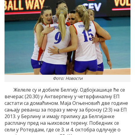
Фото: Новости
Желеле су и добиле Белгију. Одбојкашице ће се
вечерас (20.30) у Антверпену у четврфиналну ЕП
састати са домаћином. Маја Огњеновић две године
сањају реванш за пораз у мечу за бронзу (2:3) на ЕП
2013. у Берлину и имају прилику да Белгијанке
расплачу пред на њиховом терену. Победник се
сели у Ротердам, где се 3. и 4. октобра одлучује о