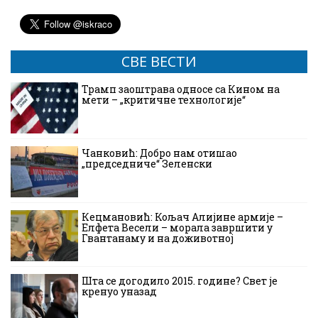
СВЕ ВЕСТИ
Трамп заоштрава односе са Кином на
мети – „критичне технологије“
Чанковић: Добро нам отишао
„председниче“ Зеленски
Кецмановић: Кољач Алијине армије –
Елфета Весели – морала завршити у
Гвантанаму и на доживотној
Шта се догодило 2015. године? Свет је
кренуо уназад