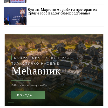
Вулин: Мартенс мора бити протеран из
Србије због нашег самопоштовања