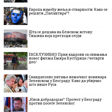
Европа између жеља и стварности: Како се
решити „Палантира“?
Шта се дешава на Блиском истоку:
Тишина која претходи олуји
ЕКСКЛУЗИВНО Први кадрови са снимања
новог филма Емира Кустурице /четврти
део/
Скандалозно питање немачког новинара
Зеленском у Београду: Како да убијемо
што више Руса
„Ниси добродошао“: Протест у Београду
против посете Зеленског