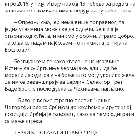
игре 2016. у Рију. Имају низ од 13 победа за редом на
званичним такмичењима и верују да ту неће стати.
– Опрезни смо, јер нема више поправног, та
једна утакмица може све да одлучи. Белгија је
опасна код куће, али ми смо у форми, играмо добро,
тако да се надам најбољем – оптимиста је Тијана
Бошковић.
Белгијанке и те како хвале наше играчице.
Истичу да су Српкиње веома јаке, али и да ће
морати да одиграју најбоље што могу уколико желе
да им се реванширају за Берлин. Селектор Грет
Ваде Брок је после дуела са Чехињама нагласио:
– Било је веома стресно против Чешке.
Четвртфинале са Србијом дочекаћемо у другачијој
позицији. Србија је фаворит, тако да ћемо одиграти
са мање стреса.
ТЕРЗИЋ: ПОКАЗАТИ ПРАВО ЛИЦЕ