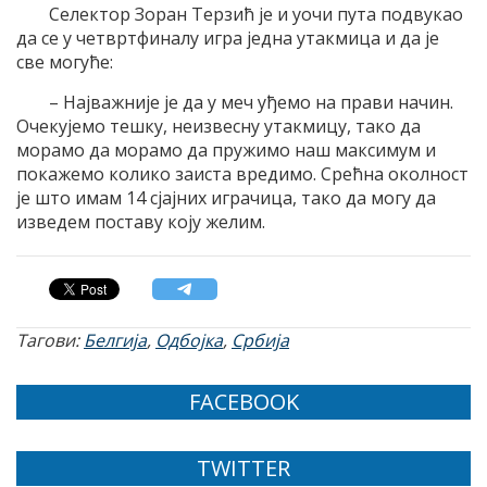
Селектор Зоран Терзић је и уочи пута подвукао
да се у четвртфиналу игра једна утакмица и да је
све могуће:
– Најважније је да у меч уђемо на прави начин.
Очекујемо тешку, неизвесну утакмицу, тако да
морамо да морамо да пружимо наш максимум и
покажемо колико заиста вредимо. Срећна околност
је што имам 14 сјајних играчица, тако да могу да
изведем поставу коју желим.
Тагови:
Белгија
,
Одбојка
,
Србија
FACEBOOK
TWITTER