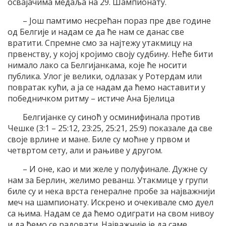
освајачима медаља на 29. Шампионату.
– Још памтимо несрећан пораз пре две године
од Белгије и надам се да ће нам се данас све
вратити. Спремне смо за најтежу утакмицу на
првенству, у којој кројимо своју судбину. Неће бити
нимало лако са Белгијанкама, које ће носити
публика. Улог је велики, одлазак у Ротердам или
повратак кући, а ја се надам да ћемо наставити у
победничком ритму – истиче Ана Бјелица
Белгијанке су синоћ у осминифинала против
Чешке (3:1 – 25:12, 23:25, 25:21, 25:9) показале да све
своје врлине и мане. Биле су моћне у првом и
четвртом сету, али и рањиве у другом.
– И оне, као и ми желе у полуфинале. Дужне су
нам за Берлин, желимо реванш. Утакмице у групи
биле су и нека врста генералне пробе за најважнији
меч на шампионату. Искрено и очекивале смо дуел
са њима. Надам се да ћемо одиграти на свом нивоу
и да ћемо се радовати. Најважније је да саме