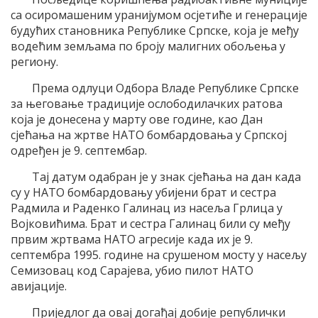
са осиромашеним уранијумом осјетиће и генерације
будућих становника Републике Српске, која је међу
водећим земљама по броју малигних обољења у
региону.
Према одлуци Одбора Владе Републике Српске
за његовање традиције ослободилачких ратова
која је донесена у марту ове године, као Дан
сјећања на жртве НАТО бомбардовања у Српској
одређен је 9. септембар.
Тај датум одабран је у знак сјећања на дан када
су у НАТО бомбардовању убијени брат и сестра
Радмила и Раденко Галинац из насеља Грлица у
Војковићима. Брат и сестра Галинац били су међу
првим жртвама НАТО агресије када их је 9.
септембра 1995. године на срушеном мосту у насељу
Семизовац код Сарајева, убио пилот НАТО
авијације.
Приједлог да овај догађај добије републички