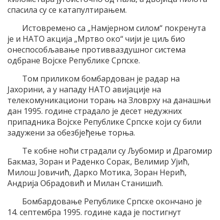
спасила су се катапултирањем.
Истовремено са „Намјерном силом“ покренута
је и НАТО акција „Мртво око“ чији је циљ био
онеспособљавање противваздушног система
одбране Војске Републике Српске.
Том приликом бомбардован је радар на
Јахорини, а у нападу НАТО авијације на
телекомуникациони торањ на Зловрху на данашњи
дан 1995. године страдало је десет недужних
припадника Војске Републике Српске који су били
задужени за обезбјеђење торња.
Те кобне ноћи страдали су Љубомир и Драгомир
Бакмаз, Зоран и Раденко Сорак, Велимир Ујић,
Милош Јовичић, Дарко Мотика, Зоран Нерић,
Андрија Обрадовић и Милан Станишић.
Бомбардовање Републике Српске окончано је
14. септембра 1995. године када је постигнут