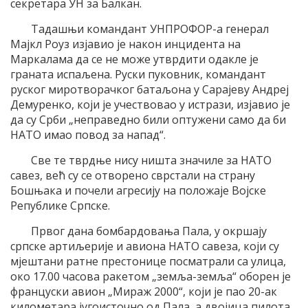
секретара УН за Балкан.
Тадашњи командант УНПРОФОР-а генерал
Мајкл Роуз изјавио је након инцидента на
Маркалама да се не може утврдити одакле је
граната испаљена. Руски пуковник, командант
руског миротворачког батаљона у Сарајеву Андреј
Демуренко, који је учествовао у истрази, изјавио је
да су Срби „неправедно били оптужени само да би
НАТО имао повод за напад“.
Све те тврдње нису ништа значиле за НАТО
савез, већ су се отворено сврстали на страну
Бошњака и почели агресију на положаје Војске
Републике Српске.
Првог дана бомбардовања Пала, у окршају
српске артиљерије и авиона НАТО савеза, који су
мјештани ратне престонице посматрали са улица,
око 17.00 часова ракетом „земља-земља“ оборен је
француски авион „Мираж 2000“, који је пао 20-ак
километара југоисточно од Пала, а двојица пилота