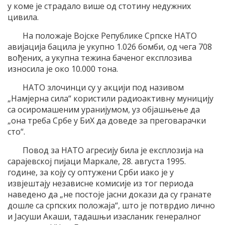
у коме је страдало више од стотину недужних
цивила.
На положаје Војске Републике Српске НАТО
авијација бацила је укупно 1.026 бомби, од чега 708
вођених, а укупна тежина баченог експлозива
износила је око 10.000 тона.
НАТО злочинци су у акцији под називом
„Намјерна сила“ користили радиоактивну муницију
са осиромашеним уранијумом, уз објашњење да
„она треба Србе у БиХ да доведе за преговарачки
сто“.
Повод за НАТО агресију била је експлозија на
сарајевској пијаци Маркале, 28. августа 1995.
године, за коју су оптужени Срби иако је у
извјештају независне комисије из тог периода
наведено да „не постоје јасни докази да су гранате
дошле са српских положаја“, што је потврдио лично
и Јасуши Акаши, тадашњи изасланик генералног