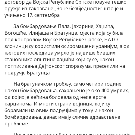
договор да Војска Републике Српске повуче тешко
оружје из такозване „Зоне безбједности“ што је и
учињено 17. септембра.
За бомбардовање Пала, Јахорине, Хаџића,
Вогошће, Илијаша и Братунца, мјеста која су била
под контролом Војске Републике Српске, НАТО
злочинци су користили осиромашени уранијум, а од
његових посљедица умрло је највише бивших
становника општине Хаџићи који су се, након
потписивања Дејтонског споразума, преселили на
подручје Братунца.
На братуначком гробљу, само четири године
након бомбардовања, сахрањено је око 400 умрлих,
од којих је већина боловала од неке врсте
карцинома. И многи страни војници, који су
боравили на овим подручјима у току и након
бомбардовања, данас имају сличне здравствене
проблеме.
Посљедице коришћења радиоактивне муниције