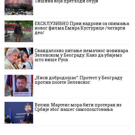
Тишина која претходи олуји
ЕКСКЛУЗИВНО Први кадрови са снимања
новог филма Емира Кустурице /четврти
део/
Скандалозно питање немачког новинара
Зеленском у Београду: Како да убијемо
што више Руса
„Ниси добродошао“: Протест у Београду
против посете Зеленског
Вулин: Мартенс мора бити протеран из
Србије због нашег самопоштовања