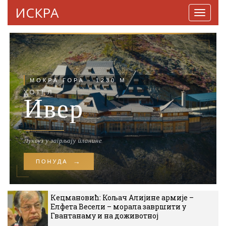
ИСКРА
Навига
Кецмановић: Кољач Алијине армије –
Елфета Весели – морала завршити у
Гвантанаму и на доживотној