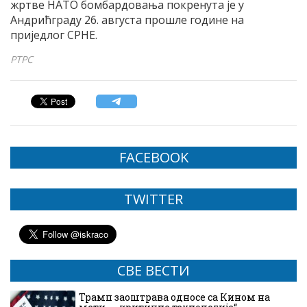
жртве НАТО бомбардовања покренута је у
Андрићграду 26. августа прошле године на
приједлог СРНЕ.
РТРС
FACEBOOK
TWITTER
СВЕ ВЕСТИ
Трамп заоштрава односе са Кином на