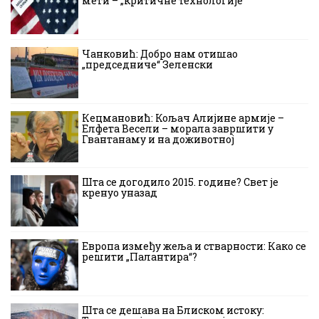
мети – „критичне технологије“
Чанковић: Добро нам отишао
„председниче“ Зеленски
Кецмановић: Кољач Алијине армије –
Елфета Весели – морала завршити у
Гвантанаму и на доживотној
Шта се догодило 2015. године? Свет је
кренуо уназад
Европа између жеља и стварности: Како се
решити „Палантира“?
Шта се дешава на Блиском истоку: