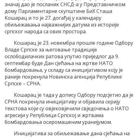
значај дао је посланик СНСД-а у Представничком
дому Парламентарне скупштине БиХ Сташа
Кошарац и то је 27. догађај у календару
обиљежавања најважнијих датума из историје
српског народа са ових простора.
Кошарац је 23. новембра прошле године Одбору
Владе Српске за његовање традиције
ослободилачких ратова упутио приједлог да 9.
септембар буде Дан сјећања на жртве НАТО
бомбардовања, у складу са иницијативом коју је
раније покренула Новинска агенција Републике
Српске – СРНА.
Кошарац је тада у допису Одбору подсјетио да је
СРНА покренула иницијативу и објавила серију
текстова који су овјековјечили свједочења о НАТО
агресији у Републици Српској и жртвама
бомбардовања осиромашеним уранијумом.
Иницијатива за обиљежавање дана сјећања на