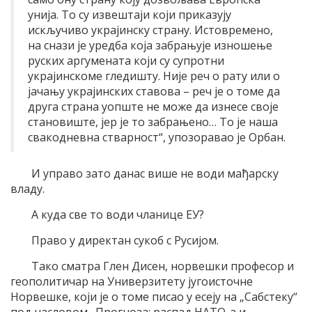
унија. То су извештаји који приказују
искључиво украјинску страну. Истовремено,
на снази је уредба која забрањује изношење
руских аргумената који су супротни
украјинскоме гледишту. Није реч о рату или о
јачању украјинских ставова – реч је о томе да
друга страна уопште не може да изнесе своје
становиште, јер је то забрањено… То је наша
свакодневна стварност“, упозоравао је Орбан.
И управо зато данас више не води мађарску
владу.
А куда све то води чланице ЕУ?
Право у директан сукоб с Русијом.
Тако сматра Глен Дисен, норвешки професор и
геополитичар на Универзитету југоисточне
Норвешке, који је о томе писао у есеју на „Сабстеку“
под насловом „Прогноза: распад НАТО-а и