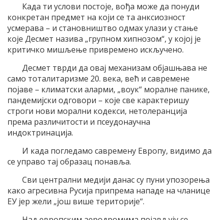
Када ти услови постоје, вођа може да понуди
конкретан предмет на који се та анксиозност
усмерава – и становништво одмах улази у стање
које Десмет назива „групном хипнозом“, у којој је
критичко мишљење привремено искључено.
Десмет тврди да овај механизам објашњава не
само тоталитаризме 20. века, већ и савремене
појаве – климатски аларми, „воук“ моралне панике,
пандемијски одговори – које све карактеришу
строги нови морални кодекси, нетолеранција
према различитости и псеудонаучна
индоктринација.
И када погледамо савремену Европу, видимо да
се управо тај образац понавља.
Сви централни медији данас су пуни упозорења
како агресивна Русија припрема нападе на чланице
ЕУ јер жели „још више територије“.
Над европским аеродромима појављују се