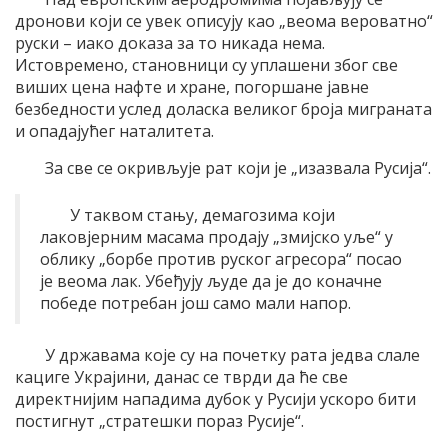
дронови који се увек описују као „веома вероватно“
руски – иако доказа за то никада нема.
Истовремено, становници су уплашени због све
виших цена нафте и хране, погоршане јавне
безбедности услед доласка великог броја миграната
и опадајућег наталитета.
За све се окривљује рат који је „изазвала Русија“.
У таквом стању, демагозима који
лаковјерним масама продају „змијско уље“ у
облику „борбе против руског агресора“ посао
је веома лак. Убеђују људе да је до коначне
победе потребан још само мали напор.
У државама које су на почетку рата једва слале
кациге Украјини, данас се тврди да ће све
директнијим нападима дубок у Русији ускоро бити
постигнут „стратешки пораз Русије“.