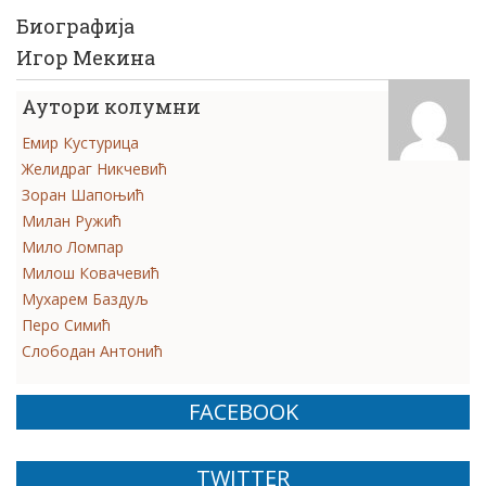
Биографија
Игор Мекина
Аутори колумни
Емир Кустурица
Желидраг Никчевић
Зоран Шапоњић
Милан Ружић
Мило Ломпар
Милош Ковачевић
Мухарем Баздуљ
Перо Симић
Слободан Антонић
FACEBOOK
TWITTER