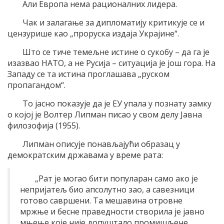
Али Европа нема рационалних лидера.
Чак и залагање за дипломатију критикује се и
цензурише као „проруска издаја Украјине“.
Што се тиче темељне истине о сукобу – да га је
изазвао НАТО, а не Русија – ситуација је још гора. На
Западу се та истина проглашава „руском
пропагандом“.
То јасно показује да је ЕУ упала у познату замку
о којој је Волтер Липман писао у свом делу Јавна
филозофија (1955).
Липман описује понављајући образац у
демократским државама у време рата:
„Рат је могао бити популаран само ако је
непријатељ био апсолутно зао, а савезници
готово савршени. Та мешавина отровне
мржње и бесне праведности створила је јавно
мњење које није допуштало промишљене