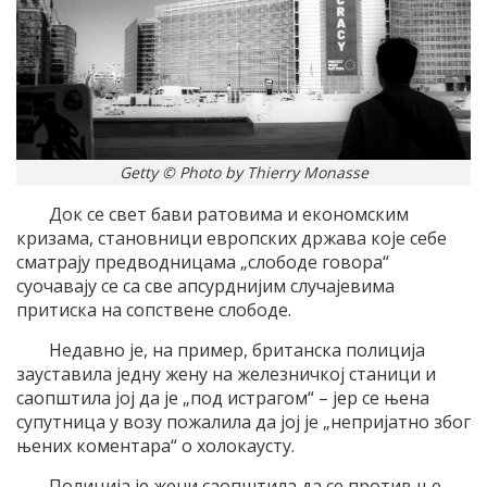
Getty © Photo by Thierry Monasse
Док се свет бави ратовима и економским
кризама, становници европских држава које себе
сматрају предводницама „слободе говора“
суочавају се са све апсурднијим случајевима
притиска на сопствене слободе.
Недавно је, на пример, британска полиција
зауставила једну жену на железничкој станици и
саопштила јој да је „под истрагом“ – јер се њена
супутница у возу пожалила да јој је „непријатно због
њених коментара“ о холокаусту.
Полиција је жени саопштила да се против ње