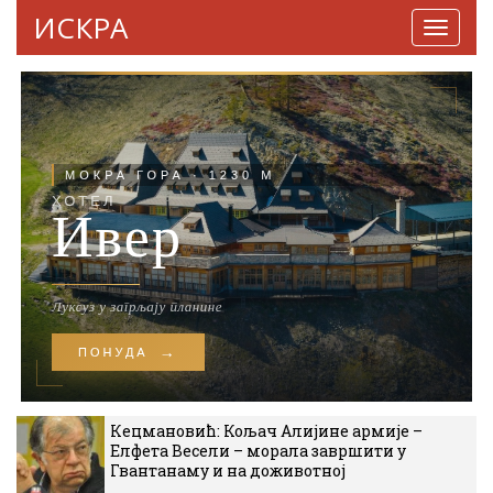
ИСКРА
Навига
Кецмановић: Кољач Алијине армије –
Елфета Весели – морала завршити у
Гвантанаму и на доживотној