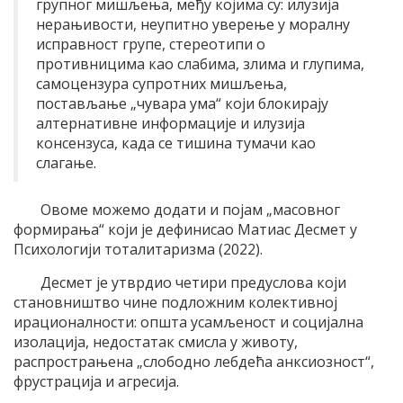
групног мишљења, међу којима су: илузија
нерањивости, неупитно уверење у моралну
исправност групе, стереотипи о
противницима као слабима, злима и глупима,
самоцензура супротних мишљења,
постављање „чувара ума“ који блокирају
алтернативне информације и илузија
консензуса, када се тишина тумачи као
слагање.
Овоме можемо додати и појам „масовног
формирања“ који је дефинисао Матиас Десмет у
Психологији тоталитаризма (2022).
Десмет је утврдио четири предуслова који
становништво чине подложним колективној
ирационалности: општа усамљеност и социјална
изолација, недостатак смисла у животу,
распрострањена „слободно лебдећа анксиозност“,
фрустрација и агресија.