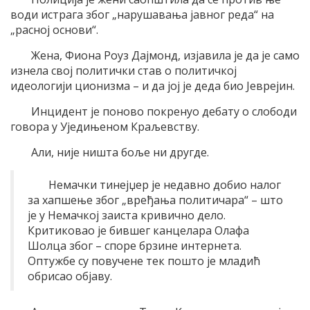
води истрага због „нарушавања јавног реда“ на
„расној основи“.
Жена, Фиона Роуз Дајмонд, изјавила је да је само
изнела свој политички став о политичкој
идеологији ционизма – и да јој је деда био Јеврејин.
Инцидент је поново покренуо дебату о слободи
говора у Уједињеном Краљевству.
Али, није ништа боље ни другде.
Немачки тинејџер је недавно добио налог
за хапшење због „вређања политичара“ – што
је у Немачкој заиста кривично дело.
Критиковао је бившег канцелара Олафа
Шолца због – споре брзине интернета.
Оптужбе су повучене тек пошто је младић
обрисао објаву.