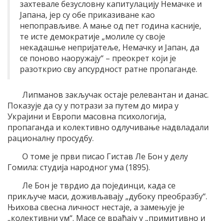
захтевале безусловну капитулацију Немачке и
Јапана, јер су обе приказиване као
непоправљиве. А мање од пет година касније,
те исте демократије „молиле су своје
некадашње непријатеље, Немачку и Јапан, да
се поново наоружају“ – преокрет који је
разоткрио сву апсурдност ратне пропаганде.
Липманов закључак остаје релевантан и данас.
Показује да су у потрази за путем до мира у
Украјини и Европи масовна психологија,
пропаганда и колективно одлучивање надвладали
рационалну просудбу.
О томе је први писао Гистав Ле Бон у делу
Гомила: студија народног ума (1895).
Ле Бон је тврдио да појединци, када се
прикључе маси, доживљавају „дубоку преобразбу“.
Њихова свесна личност нестаје, а замењује је
„колективни ум“. Масе се враћају у „примитивно и