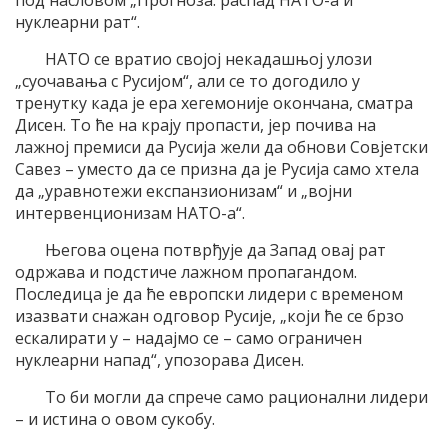
нуклеарни рат“.
НАТО се вратио својој некадашњој улози
„суочавања с Русијом“, али се то догодило у
тренутку када је ера хегемоније окончана, сматра
Дисен. То ће на крају пропасти, јер почива на
лажној премиси да Русија жели да обнови Совјетски
Савез – уместо да се призна да је Русија само хтела
да „уравнотежи експанзионизам“ и „војни
интервенционизам НАТО-а“.
Његова оцена потврђује да Запад овај рат
одржава и подстиче лажном пропагандом.
Последица је да ће европски лидери с временом
изазвати снажан одговор Русије, „који ће се брзо
ескалирати у – надајмо се – само ограничен
нуклеарни напад“, упозорава Дисен.
То би могли да спрече само рационални лидери
– и истина о овом сукобу.