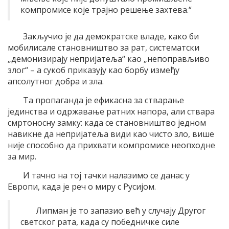
компромисе које трајно решење захтева.“
Закључио је да демократске владе, како би
мобилисале становништво за рат, систематски
„демонизирају непријатеља“ као „непоправљиво
злог“ – а сукоб приказују као борбу између
апсолутног добра и зла.
Та пропаганда је ефикасна за стварање
јединства и одржавање ратних напора, али ствара
смртоносну замку: када се становништво једном
навикне да непријатеља види као чисто зло, више
није способно да прихвати компромисе неопходне
за мир.
И тачно на тој тачки налазимо се данас у
Европи, када је реч о миру с Русијом.
Липман је то запазио већ у случају Другог
светског рата, када су победничке силе