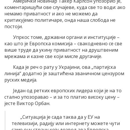
Амерички новинар Такер Карлсон упозорио је,
коментаришући ове случајеве, куда све то води: ако
немамо приватност и ако не можемо да
критикујемо политичаре, онда наша слобода не
постоји.
Упркос томе, државни органи и институције –
као што је Европска комисија – свакодневно се све
више труде да укину приватност на друштвеним
мрежама и казне све који мисле другачије.
Када је реч о рату у Украјини, ова „партијска
линија“ додатно је заштићена званичном цензуром
руских медија.
Један од ретких европских лидера који је на то
стално упозоравао – и за то платио високу цену –
јесте Виктор Орбан.
„Ситуација је сада таква да у ЕУ на
телевизији, радију или интернету можете чути
само ону страну коју дозвољава Европска