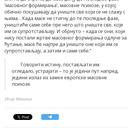
‘масовног формирања’, масовне психозе, у којој
обично покушавају да униште све који се не слажу с
њима… Када масе не стигну до те последње фазе,
уништиће саме себе пре него што униште све, које
им се супротстављају. И обрнуто – када се они, који
нису постали жртве масовног формирања одлуче за
ћутање, масе ће најпре да униште оне који им се
супротстављају, а затим и саме себе.“
Говорити истину, постављати им
огледало, устрајати – то је једини пут напред,
једини излаз из замке европске масовне
психозе.
Игор Мекина