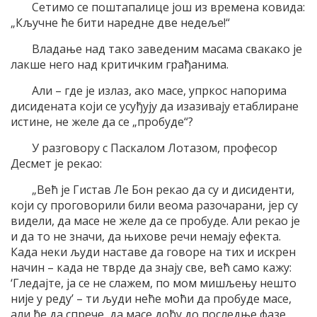
Сетимо се поштапалице још из времена ковида:
„Кључне ће бити наредне две недеље!“
Владање над тако заведеним масама свакако је
лакше него над критичким грађанима.
Али – где је излаз, ако масе, упркос напорима
дисидената који се усуђују да изазивају етаблиране
истине, не желе да се „пробуде“?
У разговору с Паскалом Лотазом, професор
Десмет је рекао:
„Већ је Гистав Ле Бон рекао да су и дисиденти,
који су проговорили били веома разочарани, јер су
видели, да масе не желе да се пробуде. Али рекао је
и да то не значи, да њихове речи немају ефекта.
Када неки људи наставе да говоре на тих и искрен
начин – када не тврде да знају све, већ само кажу:
‘Гледајте, ја се не слажем, по мом мишљењу нешто
није у реду’ – ти људи неће моћи да пробуде масе,
али ће да спрече, да масе дођу до последње фазе