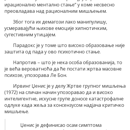
ирационално ментално стање“ у коме несвесно
преовладава над рационалним мишљењем.
Због тога их демагози лако манипулишу,
усмеравајући њихове емоције хипнотичким,
сугестивним утицајем.
Парадокс је у томе што високо образовање није
заштита од пада у ово психотично стање.
Напротив – што је нека особа образованија, то
је већа вероватноћа да ће постати жртва масовне
психозе, упозорава Ле Бон.
Ирвинг Џенис је у делу Жртве групног мишљења
(1972) на сличан начин упозоравао да и високо
интелигентне, искусне групе доносе катастрофалне
одлуке када жеља за консензусом надјача критичко
мишљење.
Џенис је дефинисао осам симптома