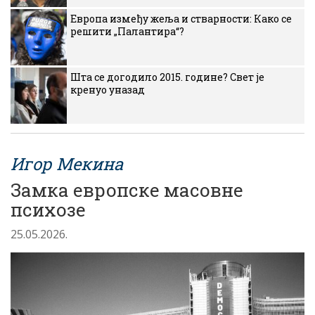
Европа између жеља и стварности: Како се
решити „Палантира“?
Шта се догодило 2015. године? Свет је
кренуо уназад
Игор Мекина
Замка европске масовне
психозе
25.05.2026.