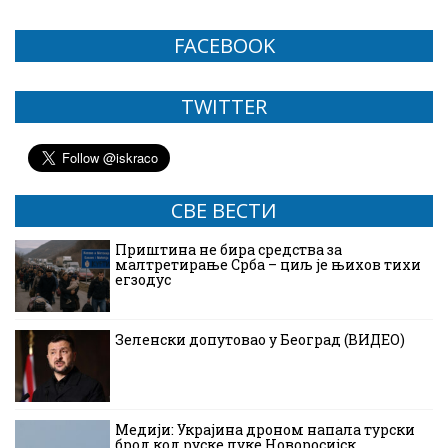
FACEBOOK
TWITTER
СВЕ ВЕСТИ
Приштина не бира средства за
малтретирање Срба – циљ је њихов тихи
егзодус
Зеленски допутовао у Београд (ВИДЕО)
Медији: Украјина дроном напала турски
брод код руске луке Новоросијск