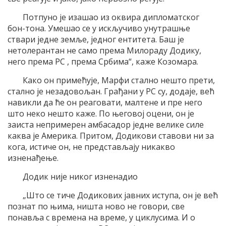
Потпуно је изашао из оквира дипломатског
бон-тона. Умешао се у искључиво унутрашње
ствари једне земље, једног ентитета. Баш је
нетолерантан не само према Милораду Додику,
него према РС , према Србима“, каже Козомара.
Како он примећује, Марфи стално нешто прети,
стално је незадовољан. Грађани у РС су, додаје, већ
навикли да ће он реаговати, малтене и пре него
што неко нешто каже. По његовој оцени, он је
заиста непримерен амбасадор једне велике силе
каква је Америка. Притом, Додикови ставови ни за
кога, истиче он, не представљају никакво
изненађење.
Додик није никог изненадио
„Што се тиче Додикових јавних иступа, он је већ
познат по њима, ништа ново не говори, све
понавља с времена на време, у циклусима. И о