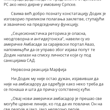
РС ако неко дирне у имовину Српске.
Свима већ добро познату констатацију Додик је
изговорио приликом полагања заклетве, ступајући
и званично на председничку функцију.
„Сецесионистичка реторика је опасна,
неодговорна и антидејтонска“, навели су из
америчке Амбасаде за сарајевски портал Аваз,
напомињући да се управо због изјава попут те
Додик налази на списку личности који су под
санкцијама САД.
Нервозна реакција Марфија
Ни Додик му није остао дужан, изјавивши да
није на амбасадору да одређује како неко треба да
се понаша и шта да прича у сопственој кући.
„Овај нови амерички амбасадор је прешао све
могуће црвене линије, ко год да их повлачи. Он на
све реагује и јако, јако нервозно регује.