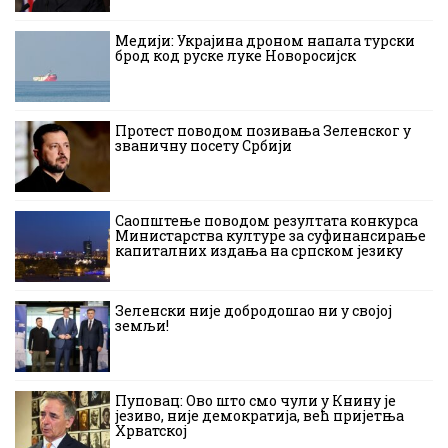
Медији: Украјина дроном напала турски
брод код руске луке Новоросијск
Протест поводом позивања Зеленског у
званичну посету Србији
Саопштење поводом резултата конкурса
Министарства културе за суфинансирање
капиталних издања на српском језику
Зеленски није добродошао ни у својој
земљи!
Пуповац: Ово што смо чули у Книну је
језиво, није демократија, већ пријетња
Хрватској