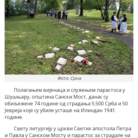
Фото: Срна
Полагањем вијенаца и служењем парастоса у
Шушњару, општина Сански Мост, данас су
обиљежене 74 године од страдања 5.500 Срба и 50
Јевреја које су убиле усташе на Илиндан 1941.
године.
Свету литургију у цркви Светих апостола Петра
и Павла у Санском Мосту и парастос за страдале на