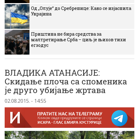
Од „Олује“ до Сребренице: Како се изјаснила
Украјина
Приштина не бира средства за
малтретирање Срба – циљ је њихов тихи
егзодус
ВЛАДИКА АТАНАСИЈЕ:
Скидање плоча са споменика
је друго убијање жртава
02.08.2015. - 14:55