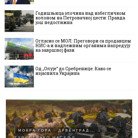
Годишњица злочина над избегличком
колоном на Петровачкој цести: Правда
још недостижна
Огласио се МОЛ: Преговори са продавцем
НИС-а и надлежним органима напредују
ка завршној фази
Од „Олује“ до Сребренице: Како се
изјаснила Украјина