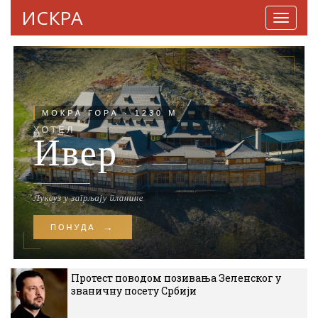
ИСКРА
Навига
Протест поводом позивања Зеленског у
званичну посету Србији