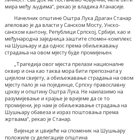
мира међу људима“, рекао је владика Атанасије.
Начелник општине Оштра Лука Драган Станар
апеловао је да власти у Санском Мосту, Унско-
санском кантону, Републици Српској, Србији, као и
међународна заједница заштите спомен-комплекс
на Шушњару и да однос према обиљежавању
страдања на овом мјесту буде промијењен.
„Трагедија овог мјеста прелази националне
оквир и она као таква мора бити препозната у
цијелом свијету, а обиљежавање страдања на овом
мјесту пало је на појединце, Српску православну
цркву и општину Оштра Лука. Не наилазимо на
разумијевање и крајње је вријеме да се то
промијени, јер нам је обиљежавање страдања на
Шушњару обавеза и израз поштовања према
жртвама“, рекао је Станар.
Вијенце и цвијеће на споменик на Шушњару
положиле су делегације општина