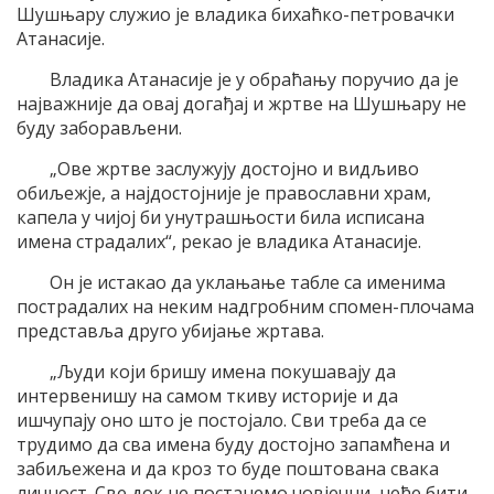
Шушњару служио је владика бихаћко-петровачки
Атанасије.
Владика Атанасије је у обраћању поручио да је
најважније да овај догађај и жртве на Шушњару не
буду заборављени.
„Ове жртве заслужују достојно и видљиво
обиљежје, а најдостојније је православни храм,
капела у чијој би унутрашњости била исписана
имена страдалих“, рекао је владика Атанасије.
Он је истакао да уклањање табле са именима
пострадалих на неким надгробним спомен-плочама
представља друго убијање жртава.
„Људи који бришу имена покушавају да
интервенишу на самом ткиву историје и да
ишчупају оно што је постојало. Сви треба да се
трудимо да сва имена буду достојно запамћена и
забиљежена и да кроз то буде поштована свака
личност. Све док не постанемо човјечни, неће бити