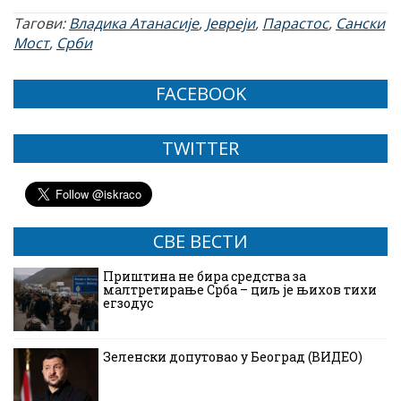
Тагови:
Владика Атанасије
,
Јевреји
,
Парастос
,
Сански
Мост
,
Срби
FACEBOOK
TWITTER
СВЕ ВЕСТИ
Приштина не бира средства за
малтретирање Срба – циљ је њихов тихи
егзодус
Зеленски допутовао у Београд (ВИДЕО)