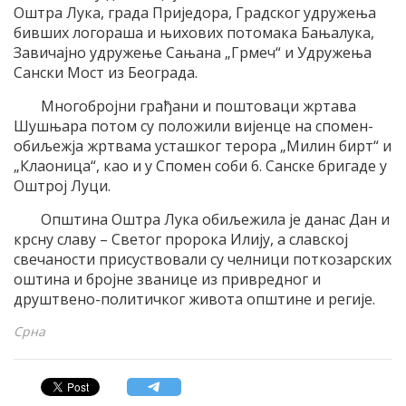
Оштра Лука, града Приједора, Градског удружења
бивших логораша и њихових потомака Бањалука,
Завичајно удружење Сањана „Грмеч“ и Удружења
Сански Мост из Београда.
Многобројни грађани и поштоваци жртава
Шушњара потом су положили вијенце на спомен-
обиљежја жртвама усташког терора „Милин бирт“ и
„Клаоница“, као и у Спомен соби 6. Санске бригаде у
Оштрој Луци.
Општина Оштра Лука обиљежила је данас Дан и
крсну славу – Светог пророка Илију, а славској
свечаности присуствовали су челници поткозарских
оштина и бројне званице из привредног и
друштвено-политичког живота општине и регије.
Срна