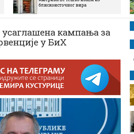
блискоисточног вира
је усаглашена кампања за
рвенције у БиХ