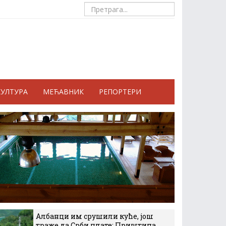
КУЛТУРА
МЕЋАВНИК
РЕПОРТЕРИ
Албанци им срушили куће, још
траже да Срби плате: Приштина