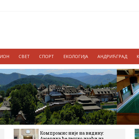
ГИОН
СВЕТ
СПОРТ
ЕКОЛОГИЈА
АНДРИЋГРАД
Компромис није на видику:
Америка ће тешко изаћи из