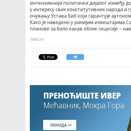
интензивнији политички дијалог између д
у интересу свих конститутивних народа и г
очувању Устава БиХ који гарантује аутоно
Како је наведено у ранијим извештајима С
планове за било какав облик сецесије – нав
fakti.rs