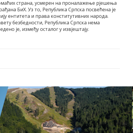
омаћих страна, усмерен на проналажење рјешења
рађана БиХ. Уз то, Република Српска посвећена је
мију ентитета и права конститутивних народа.
авету безбедности, Република Српска нема
едено је, између осталог у извјештају.