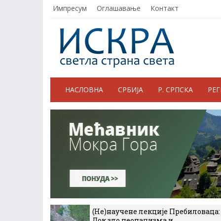
Импресум
Оглашавање
Контакт
НАСЛОВНА
СРБИЈА
Р. СРПСКА
РЕ
(Не)научене лекције Пребиловаца:
Док зло неонацизма и