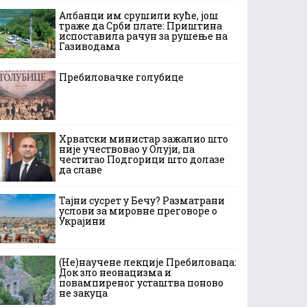
Албанци им срушили куће, још
траже да Срби плате: Приштина
испоставила рачун за рушење на
Газиводама
Пребиловачке голубице
Хрватски министар зажалио што
није учествовао у Олуји, па
честитао Подгорици што долазе
да славе
Тајни сусрет у Бечу? Разматрани
услови за мировне преговоре о
Украјини
(Не)научене лекције Пребиловаца:
Док зло неонацизма и
повампиреног усташтва поново
не закуца