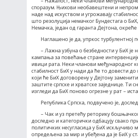
– Нажалост, неки чланови међународне 
споразум. Њихови необавештени и непром
наде над искуством и угрожавају стабилно
што резолуција немачког Бундестага о БиХ, ко
Немачка, један од гаранта Дејтона, окрећ
Наглашено је да, упркос турбулентној 
– Лажна узбуна о безбедности у БиХ је 
кампања за повећање стране интервенције 
ивици рата. Неки чланови међународног к
стабилност БиХ у нади да ће то довести до к
који ће БиХ договорену у Дејтону замени
заштите српске и хрватске заједнице. Ти сн
изгледи да БиХ поново огрезне у рат – иста
Република Српска, подвучено је, досле
– Чак и уз претећу реторику бошњачког
доследно и категорички одбацују свако п
политичких несугласица у БиХ искључиво м
опредељена за мир и убеђена да је БиХ у с