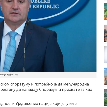
то: fakti.rs
ском споразуму и потребно је да међународна
рестану да нападају Споразум и прихвате га као
едности Уједињених нација који je, у име