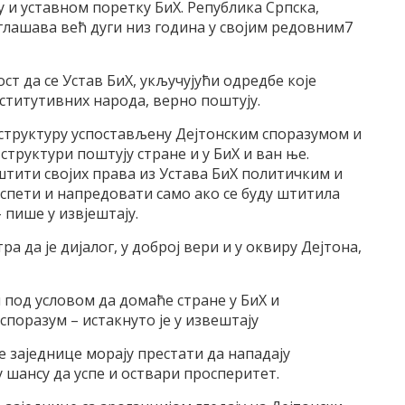
 и уставном поретку БиХ. Република Српска,
аглашава већ дуги низ година у својим редовним7
т да се Устав БиХ, укључујући одредбе које
нститутивних народа, верно поштују.
 структуру успостављену Дејтонским споразумом и
структури поштују стране и у БиХ и ван ње.
штити својих права из Устава БиХ политичким и
успети и напредовати само ако се буду штитила
 пише у извјештају.
а да је дијалог, у доброј вери и у оквиру Дејтона,
и под условом да домаће стране у БиХ и
поразум – истакнуто је у извештају
 заједнице морају престати да нападају
 шансу да успе и оствари просперитет.