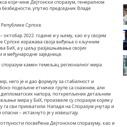
кса који чине Дејтонски споразум, генералном
 безбедности, упутио председник Владе
а Републике Српске.
– октобар 2022. године и у њему, као и у својим
е Српске изражава своја виђења о кључним
ва БиХ, а у циљу разјашњавања својих
 и међународне заједнице.
ски споразум камен темељац регионалног мира
ир, него је и дао формулу за стабилност и
боко подељене етничке групе са снажним, али
 дипломатских напора, поткрепљених детаљним
вљање мира у БиХ, произвеле су споразум којим у
у га сви прихватили. Напади на Споразум унутар и
пасни – истакнуто је у извештају.
 потпуности посвећена Дејтонском споразуму, као и