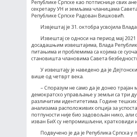
Републике Српске као потписнице свих ане
секретару УН и земљама чланицама Савета
Републике Српске Радован Вишковић.
Извјештај је 31. октобра усвојила Влад
Извештај се односи на период мај 2021 
досадашњим извештајима, Влада Републик
питањима и проблемима са којима се суоча
становишта члановима Савета безбедности
У извештају је наведено да је Дејтон
више од четврт века.
– Споразум не само да је донео трајан м
демократско управљање у земљи са три ду
различитим идентитетима. Године тешких
анализама расположивих опција за успоста
потпуности није био задовољан нико, али с
изван БиХ су непромишљени, кратковиди и о
Подвучено је да је Република Српска у