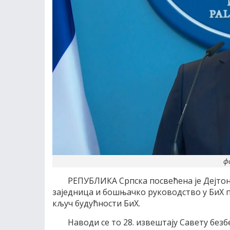
фо
РЕПУБЛИКА Српска посвећена је Дејтон
заједница и бошњачко руководство у БиХ п
кључ будућности БиХ.
Наводи се то 28. извештају Савету безб