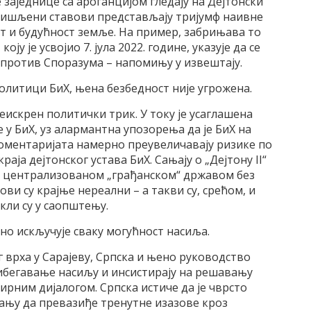
заједнице са ароганцијом гледају на Дејтонски
ишљени ставови представљају тријумф наивне
ст и будућност земље. На пример, забрињава то
ју је усвојио 7. јула 2022. године, указује да се
е против Споразума – напомињу у извештају.
политици БиХ, њена безбедност није угрожена.
неискрен политички трик. У току је усаглашена
у БиХ, уз алармантна упозорења да је БиХ на
оментаријата намерно преувеличавају ризике по
раја дејтонског устава БиХ. Сањају о „Дејтону II“
ти централизованом „грађанском“ државом без
ови су крајње нереални – а такви су, срећом, и
кли су у саопштењу.
дно искључује сваку могућност насиља.
 врха у Сарајеву, Српска и њено руководство
рибегавање насиљу и инсистирају на решавању
ирним дијалогом. Српска истиче да је чврсто
тању да превазиђе тренутне изазове кроз