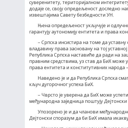
суверенитету, територијалном интегритету
додаје се, своју опредељеност доследно н
извештајима Савету безбедности УН.
Њена опредељеност укључује и одлучнос
гарантују аутономију ентитета и права ко
– Српска инсистира на томе да уставну
владавину права засновану на тој уставној 
Република Српска наставиће да ради на за
правним средствима, уз став да БиХ може 
права ентитета и конститутивних народа –
Наведено је и да Република Српска сматр
кључ дугорочног успеха БиХ.
– Чврсто је уверена да БиХ може успет
међународна заједница поштују Дејтонски с
Упозорено је и да чланови међународне
Дејтонски споразум да би БиХ имала икакву