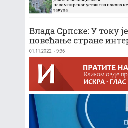
повампиреног усташтва поново не
закуца
Влада Српске: У току 
повећање стране инте
01.11.2022. - 9:36