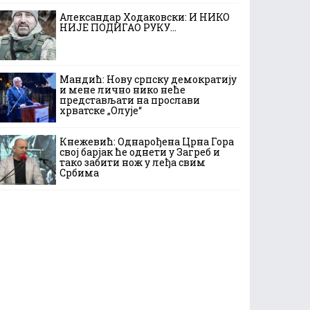
Александар Ходаковски: И НИКО
НИЈЕ ПОДИГАО РУКУ…
Мандић: Нову српску демократију
и мене лично нико неће
представљати на прослави
хрватске „Олује“
Кнежевић: Однарођена Црна Гора
свој барјак ће однети у Загреб и
тако забити нож у леђа свим
Србима