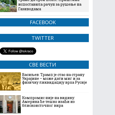
испоставила рачун за рушење на
Газиводама
FACEBOOK
TWITTER
СВЕ ВЕСТИ
Васиљев: Трамп је стао на страну
Украјине – може дати миг и за
физичку ликвидацију врха Русије
Компромис није на видику:
Америка ће тешко изаћи из
блискоисточног вира