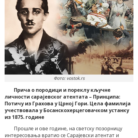
Фото: vostok.rs
Прича о породици и пореклу кључне
личности сарајевског атентата – Принципа:
Потичу из Грахова у Црној Гори. Цела фамилија
учествовала у Босанскохерцеговачком устанку
из 1875. године
Прошле и ове године, на светску позорницу
интересовања вратио се Сарајевски атентат и