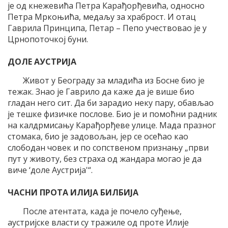
је од кнежевића Петра Карађорђевића, односно
Петра Мркоњића, медаљу за храброст. И отац
Гаврила Принципа, Петар – Пепо учествовао је у
Црнопоточкој буни.
ДОЛЕ АУСТРИЈА
Живот у Београду за младића из Босне био је
тежак. Знао је Гаврило да каже да је више био
гладан него сит. Да би зарадио неку пару, обављао
је тешке физичке послове. Био је и помоћни радник
на калдрмисању Карађорђеве улице. Мада празног
стомака, био је задовољан, јер се осећао као
слободан човек и по сопственом признању „први
пут у животу, без страха од жандара могао је да
виче ‘доле Аустрија'“.
ЧАСНИ ПРОТА ИЛИЈА БИЛБИЈА
После атентата, када је почело суђење,
аустријске власти су тражиле од проте Илије