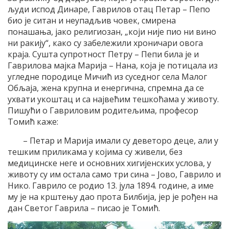
људи испод Динаре, Гаврилов отац Петар – Пепо
био је ситан и неупадљив човек, смирена
понашања, јако религиозан, „који није пио ни вино
ни ракију“, како су забележили хроничари овога
краја. Сушта супротност Петру – Пепи била је и
Гаврилова мајка Марија – Нана, која је потицала из
угледне породице Мичић из суседног села Малог
Обљаја, жена крупна и енергична, спремна да се
ухвати укоштац и са највећим тешкоћама у животу.
Пишући о Гавриловим родитељима, професор
Томић каже:
– Петар и Марија имали су деветоро деце, али у
тешким приликама у којима су живели, без
медицинске неге и основних хигијенских услова, у
животу су им остала само три сина – Јово, Гаврило и
Нико. Гаврило се родио 13. јула 1894. године, а име
му је на крштењу дао прота Билбија, јер је рођен на
дан Светог Гаврила – писао је Томић.