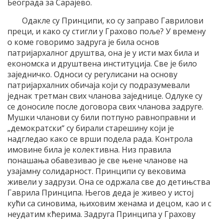
Београда за Сарајево.
Одакле су Принципи, ко су заправо Гаврилови
преци, и како су стигли у Грахово поље? У времену
о коме говоримо задруга је била основ
патријархалног друштва, она је у исти мах била и
економска и друштвена институција. Све је било
заједничко. Односи су регулисани на основу
патријархалних обичаја који су подразумевали
једнак третман свих чланова заједнице. Одлуке су
се доносиле после договора свих чланова задруге.
Мушки чланови су били потпуно равноправни и
„демократски“ су бирали старешину који је
надгледао како се врши подела рада. Контрола
имовине била је колективна. Низ правила
понашања обавезивао је све њене чланове на
узајамну солидарност. Принципи су вековима
живели у задрузи. Она се одржала све до детињства
Гаврила Принципа. Његов деда је живео у истој
кући са синовима, њиховим женама и децом, као и с
неудатим кћерима. Задруга Принципа у Грахову