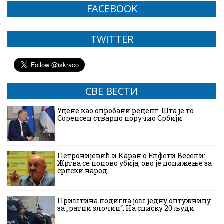
FACEBOOK
TWITTER
СВЕ ВЕСТИ
Уцене као опробани рецепт: Шта је то
Соренсен стварно поручио Србији
Петронијевић и Каран о Елфети Весели:
Жртва се поново убија, ово је понижење за
српски народ
Приштина подигла још једну оптужницу
за „ратни злочин“: На списку 20 људи