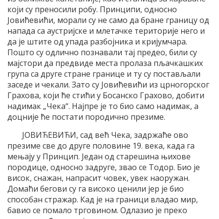
који су преносили робу. Принципи, односно
Јовићевићи, морали су не само да бране границу од
напада са аустријске и млетачке територије него и
да је штите од упада разбојника и кријумчара.
Пошто су одлично познавали тај предео, били су
мајстори да предвиде места пролаза пљачкашких
група са друге стране границе и ту су постављали
заседе и чекали. Зато су Јовићевићи из црногорског
Грахова, који ће стићи у Босанско Грахово, добити
надимак „Чека“. Најпре је то био само надимак, а
доцније ће постати породично презиме.
ЈОВИЋЕВИЋИ, сад већ Чека, задржаће ово
презиме све до друге половине 19. века, када га
мењају у Принцип. Један од старешина њихове
породице, односно задруге, звао се Тодор. Био је
висок, снажан, напрасит човек, увек наоружан.
Домаћи бегови су га високо ценили јер је био
способан стражар. Кад је на граници владао мир,
бавио се помало трговином. Одлазио је преко