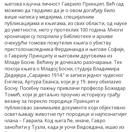
његова кључна личност Гаврило Принцип. Већ сад
можемо да тврдимо да је о овом догађају било
више написа у медијима, специјалним
публикацијама и књигама, из свих области, од науке
до уметности, него у протеклих 100 година. Многи
хроничари су похрлили у библиотеке и архиве
очекујући томове пожутелих књига о убиству
престолонаследника Фердинанда и његове Софије,
о Гаврилу Принципу и његовим друговима из
Младе Босне. Већину је дочекало разочарање. Тек
покоја књига о Младој Босни, студија Владимира
Дедијера „Сарајево 1914.“ и записи једног чудесног
Енглеза, Артура Еванса, који је у 19. веку обилазио
Босну. Посебну пажњу привлачи професор Божидар
Томић, који је детаљно проучио историјску грађу
везану за порекло породице Принцип и
публиковао занимљиве документе који објективно
осветљавају животни пут породице и најпознатијег
члана – Гаврила. Код њега ће, иначе, Гавро
заноћити у Тузли, када је уочи Видовдана, ишао из