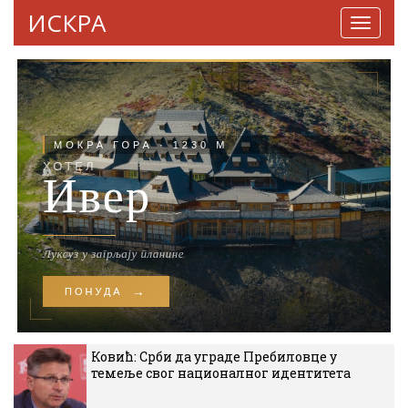
ИСКРА
Навига
Ковић: Срби да уграде Пребиловце у
темеље свог националног идентитета