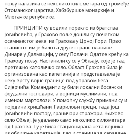
пољу налазила се неколико километара од тромеђе
Отоманског царства, Хабзбуршке монархије и
Млетачке републике.
ПРИНЦИПИ су водили порекло из братства
Јовићевића, у Грахово поље дошли су почетком
осамнаестог века, из Грахова у Црној Гори. Прво
станиште им је било са друге стране планине
Динаре у Далмацији, у селу Полачи. Одатле крећу ка
Грахову пољу. Настанили су се у Обљају, које је тад
претежно католичко село. Област Грахова била је
организована као капетанија и представљала је
неку врсту војне границе под управом бега
Сијерчића. Команданти су били локални босански
феудални господари, а војници муслимани, под
именом мартолози. У помоћну службу примани су и
поједини хришћани. Гаврилови преци, тада још
Јовићевићи постају, граничари стражари. Њихово
село Обљај, је удаљено само неколико километара
од Грахова. Ту је била стационирана чета војника
из оближње капетаније, као и станица за караване