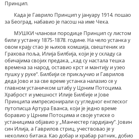
Принцип.
Када је Гаврило Принцип у јануару 1914. пошао
за Београд, набавио је пасош на име Чека.
МУШКИ чланови породице Принцип су листом
били у устанку 1875-1878. године. На чело устанка у
овом крају стао је њихов комшија, свештеник из
Грахова поља, Илија Билбија, који је у складу са
обичајима својих предака, „кад су настала тешка
времена за народ, оставио крст и мантију и узео
пушку у руке“. Билбији се прикључио и Гаврилов
деда Јово и за све време устанка налазио се у
главном устаничком штабу у Црним Потоцима.
Храброст и умешност Илије Билбије и Јове
Принципа импресионирали су угледног енглеског
путописца Артура Еванса, који је једно време
боравио у Црним Потоцима и своје утиске о
устаницима објавио у „Манчестер гардијану“. Јовин
син Илија, а Гаврилов стриц, учествовао је у
неколико битака. Као добар и храбар ратник, добио