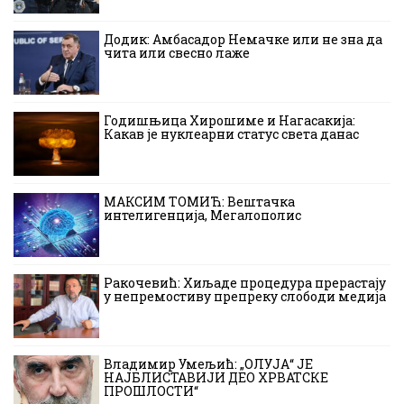
Додик: Амбасадор Немачке или не зна да
чита или свесно лаже
Годишњица Хирошиме и Нагасакија:
Какав је нуклеарни статус света данас
МАКСИМ ТОМИЋ: Вештачка
интелигенција, Мегалополис
Ракочевић: Хиљаде процедура прерастају
у непремостиву препреку слободи медија
Владимир Умељић: „ОЛУЈА“ ЈЕ
НАЈБЛИСТАВИЈИ ДЕО ХРВАТСКЕ
ПРОШЛОСТИ“