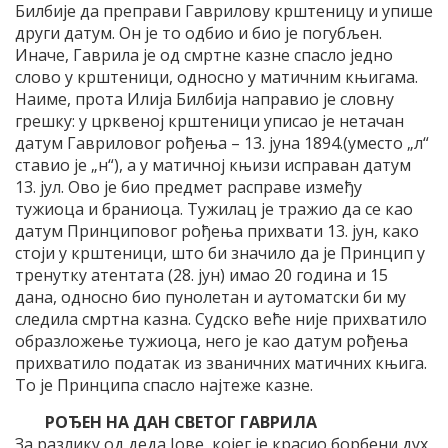
Билбије да преправи Гаврилову крштеницу и упише
други датум. Он је то одбио и био је погубљен.
Иначе, Гаврила је од смртне казне спасло једно
слово у крштеници, односно у матичним књигама.
Наиме, прота Илија Билбија направио је словну
грешку: у црквеној крштеници уписао је нетачан
датум Гавриловог рођења – 13. јуна 1894.(уместо „л“
ставио је „н“), а у матичној књизи исправан датум
13. јул. Ово је био предмет расправе између
тужиоца и браниоца. Тужилац је тражио да се као
датум Принциповог рођења прихвати 13. јун, како
стоји у крштеници, што би значило да је Принцип у
тренутку атентата (28. јун) имао 20 година и 15
дана, односно био пунолетан и аутоматски би му
следила смртна казна. Судско веће није прихватило
образложење тужиоца, него је као датум рођења
прихватило податак из званичних матичних књига.
То је Принципа спасло најтеже казне.
РОЂЕН НА ДАН СВЕТОГ ГАВРИЛА
За разлику од деда Јове, којег је красио борбени дух