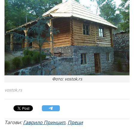
Фото: vostok.rs
vostok.rs
Тагови:
Гаврило Принцип
,
Преци