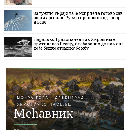
Залужни: Украјина је исцрпела готово сав
војни арсенал, Русија пронашла одговор
на све
Парадокс: Градоначелник Хирошиме
критиковао Русију, а заборавио да помене
ко је бацио атомску бомбу