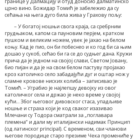
границе у Далмацију и отуд доносио далматинско
црно вино. Божидар Томић је забележио да су
сећања на њега дуго била жива у Грахову пољу:
– У богатој ношњи свога краја, са сребрним
грудњаком, капом са пауновим перјем, кратком
пушком и великим ножем, увек је јахао на белом
коњу. Кад је пио, он би побеснео и ко год би са њим
дошао у сукоб, сећао би га се до судњег дана. Кружи
прича да је једном на својој слави, Светом Јовану,
био пијан и да је на свом белом пастуву пројахао
кроз католичко село забадајући дуг и оштар нож у
сламне кровове ниских колиба – записивао је
Томић. – Уграбио је најлепшу девојку из овог
католичког села и држао је неко време у својој
кући… Због његовог дивовског стаса, упадљиве
ношње и страха који је код сваког изазивао
Млечани су Тодора сматрали за „поглавара
племена“ и дали му италијански надимак Принцип
(од латинског principal). С временом, сви чланови
његове породице старо презиме Чека промениће у