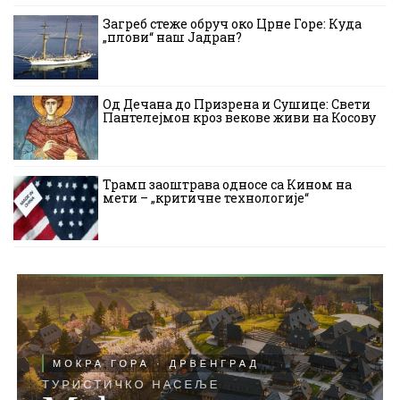
Загреб стеже обруч око Црне Горе: Куда
„плови“ наш Јадран?
Од Дечана до Призрена и Сушице: Свети
Пантелејмон кроз векове живи на Косову
Трамп заоштрава односе са Кином на
мети – „критичне технологије“