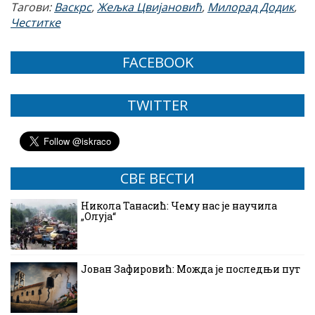
Тагови:
Васкрс
,
Жељка Цвијановић
,
Милорад Додик
,
Честитке
FACEBOOK
TWITTER
СВЕ ВЕСТИ
Никола Танасић: Чему нас је научила
„Олуја“
Јован Зафировић: Можда је последњи пут