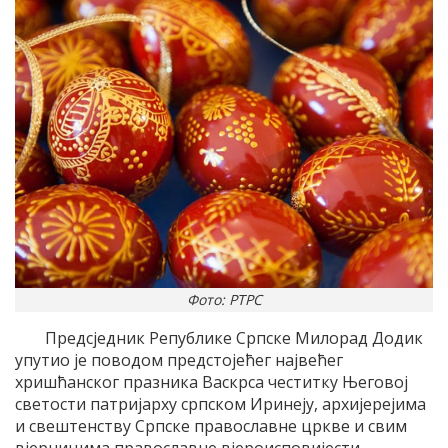
Фото: РТРС
Предсједник Републике Српске Милорад Додик
упутио је поводом предстојећег највећег
хришћанског празника Васкрса честитку Његовој
светости патријарху српском Иринеју, архијерејима
и свештенству Српске православне цркве и свим