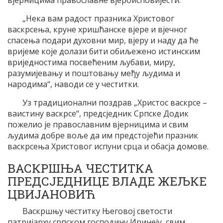
вјерницима православне вјероисповијести.
„Нека вам радост празника Христовог
васкрсења, круне хришћанске вјере и вјечног
спасења подари духовни мир, вјеру и наду да ће
вријеме које долази бити обиљежено истинским
вриједностима посвећеним љубави, миру,
разумијевању и поштовању међу људима и
народима“, наводи се у честитки.
Уз традиционални поздрав „Христос васкрсе –
ваистину васкрсе“, предсједник Српске Додик
пожелио је православним вјерницима и свим
људима добре воље да им предстојећи празник
васкрсења Христовог испуни срца и обасја домове.
ВАСКРШЊА ЧЕСТИТКА
ПРЕДСЈЕДНИЦЕ ВЛАДЕ ЖЕЉКЕ
ЦВИЈАНОВИЋ
Васкршњу честитку Његовој светости
патријарху српском господину Иринеју, свим