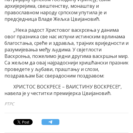
архијерејима, свештенству, монаштву и
православном народу српском упутила је и
предсједница Владе Жељка Цвијановић.
„Нека радост Христовог васкрсења у данима
овог празника све нас испуни истинским врлинама
благостања, среће и здравља, трајних вриједности и
разумијевања међу људима. У свјетлости
Васкрсења, пожелимо једни другима васкршњи мир.
Са жељом да овај најрадоснији хришћански празник
проведете у љубави, праштању и слози,
поздрављам Бас сверадосним поздравом:
ХРИСТОС ВОСКРЕСЕ – ВАИСТИНУ ВОСКРЕСЕ!“,
навела је у честитки премијерка Цвијановић.
РТРС