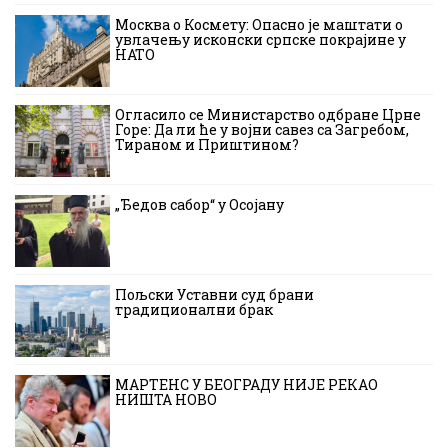
Москва о Космету: Опасно је маштати о
увлачењу исконски српске покрајине у
НАТО
Огласило се Министарство одбране Црне
Горе: Да ли ће у војни савез са Загребом,
Тираном и Приштином?
„Ђедов сабор“ у Осојану
Пољски Уставни суд брани
традиционални брак
МАРТЕНС У БЕОГРАДУ НИЈЕ РЕКАО
НИШТА НОВО