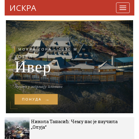
ИСКРА
Навига
Никола Танасић: Чему нас је научила
„Олуја“