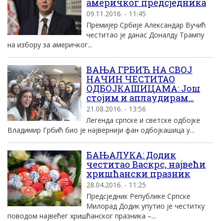
америчког предсједника
09.11.2016. - 11:45
Премијер Србије Александар Вучић
честитао је данас Доналду Трампу
на избору за америчког...
ВАЊА ГРБИЋ НА СВОЈ
НАЧИН ЧЕСТИТАО
ОДБОЈКАШИЦАМА: Још
стојим и аплаудирам…
21.08.2016. - 13:56
Легенда српске и светске одбојке
Владимир Грбић био је највернији фан одбојкашица у...
БАЊАЛУКА: Додик
честитао Васкрс, највећи
хришћански празник
28.04.2016. - 11:25
Предсједник Републике Српске
Милорад Додик упутио је честитку
поводом највећег хришћанског празника –...