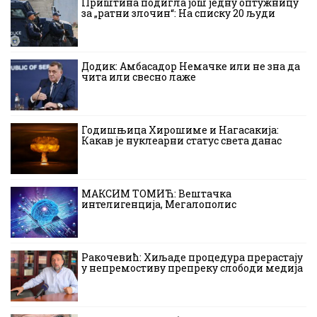
Приштина подигла још једну оптужницу
за „ратни злочин“: На списку 20 људи
Додик: Амбасадор Немачке или не зна да
чита или свесно лаже
Годишњица Хирошиме и Нагасакија:
Какав је нуклеарни статус света данас
МАКСИМ ТОМИЋ: Вештачка
интелигенција, Мегалополис
Ракочевић: Хиљаде процедура прерастају
у непремостиву препреку слободи медија