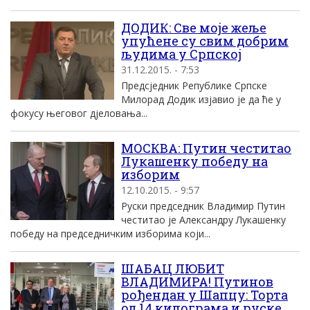
ДОДИК: Све моје жеље
упућене су свим добрим
људима у Српској
31.12.2015. - 7:53
Предсједник Републике Српске
Милорад Додик изјавио је да ће у
фокусу његовог дјеловања...
МОСКВА: Путин честитао
Лукашенку победу на
изборим
12.10.2015. - 9:57
Руски председник Владимир Путин
честитао је Александру Лукашенку
победу на председничким изборима који...
ШАБАЦ ЛЮБИТ
ВЛАДИМИРА! Путинов
рођендан у Шапцу: Торта
од 14 килограма и руске