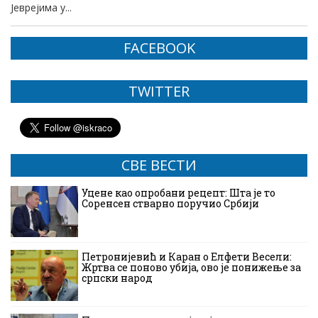
Јеврејима у...
FACEBOOK
TWITTER
СВЕ ВЕСТИ
Уцене као опробани рецепт: Шта је то
Соренсен стварно поручио Србији
Петронијевић и Каран о Елфети Весели:
Жртва се поново убија, ово је понижење за
српски народ