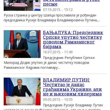
песме
07.10.2015. - 15:12
Руска странка у центру Шапца прославила је рођендан
председника Русије Владимира Владимировича Путина,...
БАЊАЛУКА: Предсједник
Српске упутио честитку
поводом Рамазанског
бајрама
16.07.2015. - 11:49
Предсједник Републике Српске
Милорад Додик упутио је данас честитку поводом
Рамазанског бајрама поглавару...
ВЛАДИМИР ПУТИН:
Честитао је данас
грађанима Украјине, али
не и њиховим лидерима
09.05.2015. - 10:35
Председник Русије Владимир Путин
честитао је данас грађанима Украјине, али не и њиховим...