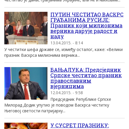
ПУТИН ЧЕСТИТАО ВАСКРС
ГРАЂАНИМА РУСИЈЕ:
Празник који милионима
верника дарује радост и
наду
13.04.2015. - 8:14
У честитки шефа државе се, између осталог, каже: «Велики
празник Васкрса милионима верника...
БАЊАЛУКА: Предсједник
Српске честитао празник
православним
вјерницима
12.04.2015. - 9:58
Предсједник Републике Српске
Милорад Додик упутио је поводом Васкрса честитку
Његовој светости патријарху...
У СУСРЕТ ПРАЗНИКУ: