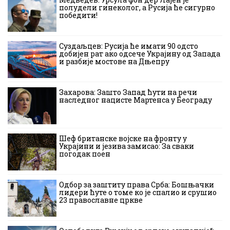
полудели гинеколог, а Русија ће сигурно
победити!
Суздаљцев: Русија ће имати 90 одсто
добијен рат ако одсече Украјину од Запада
и разбије мостове на Дњепру
Захарова: Зашто Запад ћути на речи
наследног нацисте Мартенса у Београду
Шеф британске војске на фронту у
Украјини и језива замисао: За сваки
погодак поен
Одбор за заштиту права Срба: Бошњачки
лидери ћуте о томе ко је спалио и срушио
23 православне цркве