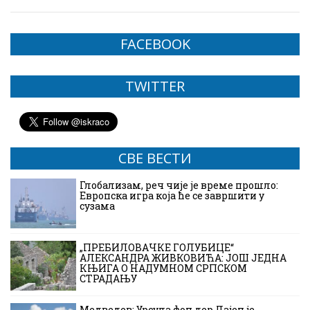
FACEBOOK
TWITTER
СВЕ ВЕСТИ
Глобализам, реч чије је време прошло:
Европска игра која ће се завршити у
сузама
„ПРЕБИЛОВАЧКЕ ГОЛУБИЦЕ“
АЛЕКСАНДРА ЖИВКОВИЋА: ЈОШ ЈЕДНА
КЊИГА О НАДУМНОМ СРПСКОМ
СТРАДАЊУ
Медведев: Урсула фон дер Лајен је