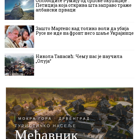
Ослободите Румију од српске окупације“:
Петиција која открива шта заправо траже
албански прваци
Зашто Мартенс кад толико воли да убија
Русе не иде на фронт него шаље Украјинце
Никола Танасић: Чему нас је научила
„Олуја“