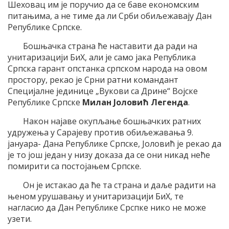
Шеховац им је поручио да се баве економским
питањима, а не тиме да ли Срби обиљежавају Дан
Републике Српске.
Бошњачка страна ће наставити да ради на
унитаризацији БиХ, али је само јака Република
Српска гарант опстанка српском народа на овом
простору, рекао је Срни ратни командант
Специјалне јединице „Вукови са Дрине“ Војске
Републике Српске
Милан Јоловић Легенда
.
Након најаве окупљање бошњачких ратних
удружења у Сарајеву против обиљежавања 9.
јануара- Дана Републике Српске, Јоловић је рекао да
је то још један у низу доказа да се они никад неће
помирити са постојањем Српске.
Он је истакао да ће та страна и даље радити на
њеном урушавању и унитаризацији БиХ, те
нагласио да Дан Републике Срспке нико не може
узети.