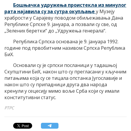
Бошњачка удружења проистекла из минулог
рата најавила су за сутра окупљање
у Музеју
храбрости у Сарајеву поводом обиљежавања Дана
Републике Српске 9. јануара, а позвали су све, од
„Зелених беретки“ до „Удружења генерала“.
Република Српска основана је 9. јануара 1992.
године под првобитним називом Српска Република
БиХ.
Основали су је српски посланици у тадашњој
Скупштини БиХ, након што су прегласани у кључним
питањима која су се тицала опстанка Југославије и
након што су припадници друга два народа
кренули у сецесију мимо воље Срба који су имали
конститутивни статус.
РТРС