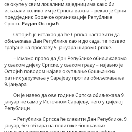
се окупе у свим локалним заједницима како би
исказали колико им је Српска важна – рекао је Срни
предсједник Борачке организације Републике
Српске
Радан Остојић
.
Остојић је истакао да ће Српска наставити да
обиљежава Дан Републике као и до сада, те позвао
грађане на прославу 9. јануара широм Српске.
– Имамо право да Дан Републике обиљежавамо
у сваком дијелу Српске, у сваком граду – изјавио је
Остојић поводом најаве окупљање бошњачких
ратних удружења у Сарајеву против обиљежавања
9. јануара.
Он је навео да ове године Српска обиљежава 9.
јануар не само у Источном Сарајеву, него у цијелој
Републици.
– Република Српска ће славити Дан Републике, 9.
јануар, без обзира на политике бошњачких