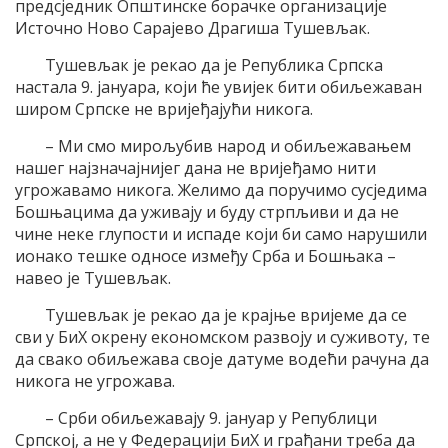
предсједник Општинске борачке организације
Источно Ново Сарајево Драгиша Тушевљак.
Тушевљак је рекао да је Република Српска
настала 9. јануара, који ће увијек бити обиљежаван
широм Српске не вријеђајући никога.
– Ми смо мирољубив народ и обиљежавањем
нашег најзначајнијег дана не вријеђамо нити
угрожавамо никога. Желимо да поручимо сусједима
Бошњацима да уживају и буду стрпљиви и да не
чине неке глупости и испаде који би само нарушили
ионако тешке односе између Срба и Бошњака –
навео је Тушевљак.
Тушевљак је рекао да је крајње вријеме да се
сви у БиХ окрену економском развоју и суживоту, те
да свако обиљежава своје датуме водећи рачуна да
никога не угрожава.
– Срби обиљежавају 9. јануар у Републици
Српској, а не у Федерацији БиХ и грађани треба да