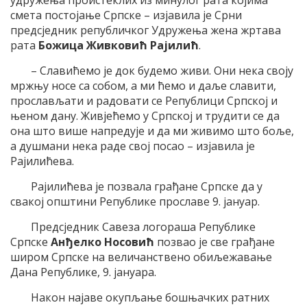
удружења проистеклих из минулог рата којима
смета постојање Српске – изјавила је Срни
предсједник републичког Удружења жена жртава
рата
Божица Живковић Рајилић
.
– Славићемо је док будемо живи. Они нека своју
мржњу носе са собом, а ми ћемо и даље славити,
прослављати и радовати се Републици Српској и
њеном дану. Живјећемо у Српској и трудити се да
она што више напредује и да ми живимо што боље,
а душмани нека раде свој посао – изјавила је
Рајилићева.
Рајилићева је позвала грађане Српске да у
свакој општини Републике прославе 9. јануар.
Предсједник Савеза логораша Републике
Српске
Анђелко Носовић
позвао је све грађане
широм Српске на величанствено обиљежавање
Дана Републике, 9. јануара.
Након најаве окупљање бошњачких ратних