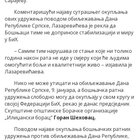
Сарајеву.
Коментаришући најаву сутрашњег окупљања
ових удружења поводом обиљежавања Дана
Републике Српске, Лазаревићева је рекла да
Бошњаци тиме не доприносе стабилизацији и миру
у БиХ.
– Самим тим нарушава се стање које ни толико
година након рата не иде у смјеру који ће људима
омогућити бољи и квалитетнији живо – изјавила је
Лазаревићаева.
Нико не може утицати на обиљежавање Дана
Републике Српске, 9. јануара, а бошњачка ратна
удружења слободно могу да окупљају у свом кругу и
својој Федерацији БиХ, рекао је данас предсједник
Скупштине општинске Борачке организације
„Илиџански борац“
Горан Шеховац.
Поводом најаве окупљања бошњачких ратних
удружења против обиљежавања Дана Републике,