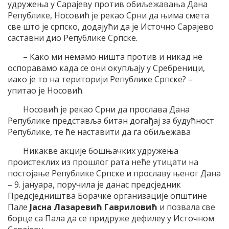
удружења у Сарајеву против обиљежавања Дана
Републике, Носовић је рекао Срни да њима смета
све што је српско, додајући да је Источно Сарајево
саставни дио Републике Српске.
– Како ми немамо ништа против и никад не
оспоравамо када се они окупљају у Сребреници,
иако је то на територији Републике Српске? –
упитао је Носовић.
Носовић је рекао Срни да прослава Дана
Републике представља битан догађај за будућност
Републике, те ће наставити да га обиљежава
Никакве акције бошњачких удружења
проистеклих из прошлог рата неће утицати на
постојање Републике Српске и прославу њеног Дана
– 9. јануара, поручила је данас предсједник
Предсједништва Борачке организације општине
Пале
Јасна Лазаревић Гавриловић
и позвала све
борце са Пала да се придруже дефилеу у Источном