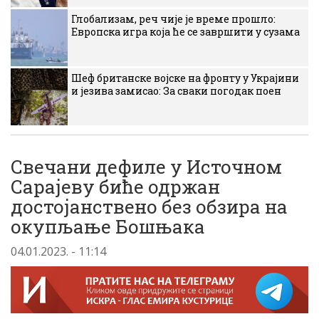
Глобализам, реч чије је време прошло:
Европска игра која ће се завршити у сузама
Шеф британске војске на фронту у Украјини
и језива замисао: За сваки погодак поен
Свечани дефиле у Источном
Сарајеву биће одржан
достојанствено без обзира на
окупљање Бошњака
04.01.2023. - 11:14