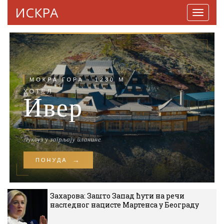
ИСКРА
Навига
Захарова: Зашто Запад ћути на речи
наследног нацисте Мартенса у Београду