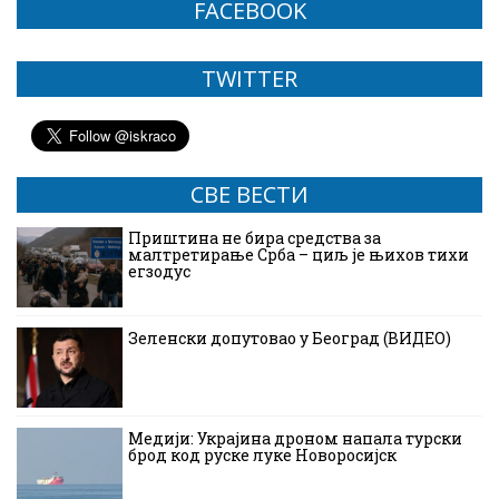
FACEBOOK
TWITTER
СВЕ ВЕСТИ
Приштина не бира средства за
малтретирање Срба – циљ је њихов тихи
егзодус
Зеленски допутовао у Београд (ВИДЕО)
Медији: Украјина дроном напала турски
брод код руске луке Новоросијск