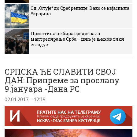
Од „Олује“ до Сребренице: Како се изјаснила
Украјина
Приштина не бира средства за
малтретирање Срба – циљ је њихов тихи
егзодус
СРПСКА ЋЕ СЛАВИТИ СВОЈ
ДАН: Припреме за прославу
9.јануара -Дана РС
02.01.2017. - 12:19