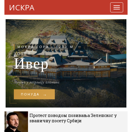
ИСКРА
Навига
Протест поводом позивања Зеленског у
званичну посету Србији