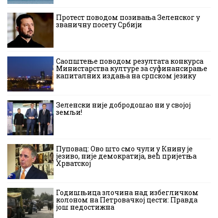
Протест поводом позивања Зеленског у
званичну посету Србији
Саопштење поводом резултата конкурса
Министарства културе за суфинансирање
капиталних издања на српском језику
Зеленски није добродошао ни у својој
земљи!
Пуповац: Ово што смо чули у Книну је
језиво, није демократија, већ пријетња
Хрватској
Годишњица злочина над избегличком
колоном на Петровачкој цести: Правда
још недостижна