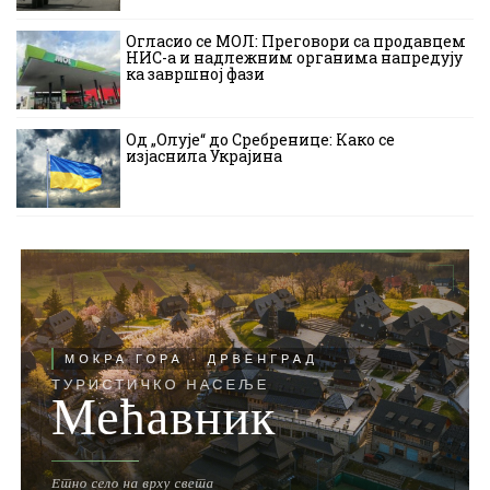
Огласио се МОЛ: Преговори са продавцем
НИС-а и надлежним органима напредују
ка завршној фази
Од „Олује“ до Сребренице: Како се
изјаснила Украјина