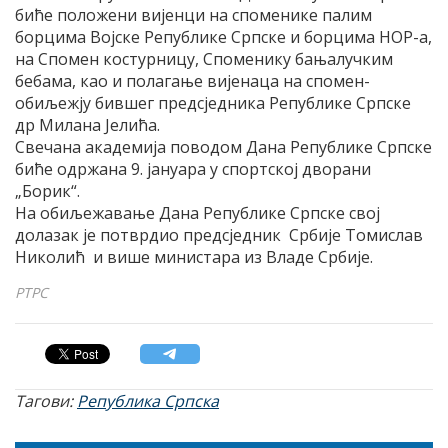
биће положени вијенци на споменике палим
борцима Војске Републике Српске и борцима НОР-а,
на Спомен костурницу, Споменику бањалучким
бебама, као и полагање вијенаца на спомен-
обиљежју бившег предсједника Републике Српске
др Милана Јелића.
Свечана академија поводом Дана Републике Српске
биће одржана 9. јануара у спортској дворани
„Борик“.
На обиљежавање Дана Републике Српске свој
долазак је потврдио предсједник Србије Томислав
Николић и више министара из Владе Србије.
РТРС
Тагови:
Република Српска