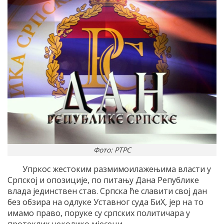
Фото: РТРС
Упркос жестоким размимоилажењима власти у
Српској и опозиције, по питању Дана Републике
влада јединствен став. Српска ће славити свој дан
без обзира на одлуке Уставног суда БиХ, јер на то
имамо право, поруке су српских политичара у