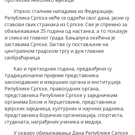
протеклих неколико мјесеци.
Упркос сталним нападима из Федерације,
Република Српска неће се одрећи свог дана, јасни су
ставови свих странака из Српске. Све је спремно за
обиљежавање 25 година од настанка, а то показује
и слика из главног града. Бањалука окићена је
заставама Српске. Застве су постављене на
централном градском тргу и дуж главних
саобраћајница.
Као и претходних година, предвиђени су
традиционални пријеми представника
законодавних и извршних органа и институција
Републике Српске, правосудних органа,
представника Републике Српске у заједничким
органима Босне и Херцеговине, представника
вјерских заједница, културних и научних радника,
представника борачких организација, спортиста,
студената, награђених ученика и медија.
У оквиру обиљежавања Дана Републике Српске