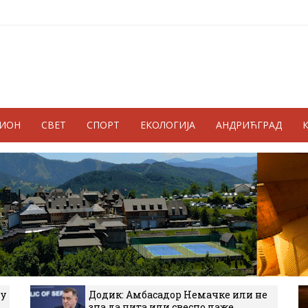
ГИОН
СВЕТ
СПОРТ
ЕКОЛОГИЈА
АНДРИЋГРАД
 у
Додик: Амбасадор Немачке или не
зна да чита или свесно лаже