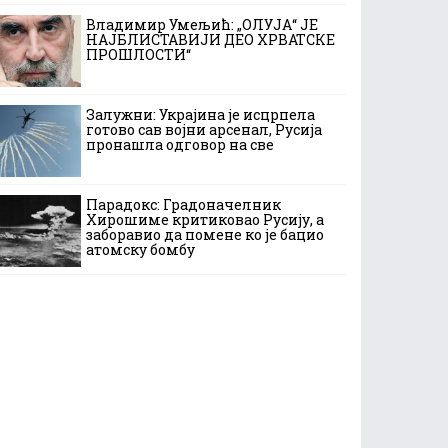
Владимир Умељић: „ОЛУЈА“ ЈЕ
НАЈБЛИСТАВИЈИ ДЕО ХРВАТСКЕ
ПРОШЛОСТИ“
Залужни: Украјина је исцрпела
готово сав војни арсенал, Русија
пронашла одговор на све
Парадокс: Градоначелник
Хирошиме критиковао Русију, а
заборавио да помене ко је бацио
атомску бомбу