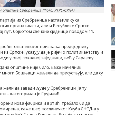
м општине Сребреница (Фото: РТРС/СРНА)
артија из Сребренице наставили су са
их органа власти, али и Републике Српске.
ј пут, бојкотом свечане сједнице поводом 11.
највећег општинског признања предсједнику
з Српске, указују да је ријеч о политикантству и
ди у овој локалној заједници, већ у Сарајеву.
 Дана општине није било, каже начелник
у многи Бошњаци жељели да присуствују, али да су
ја жели да завади људе у Сребреници. Ја ту
ти – категоричан је Грујичић.
ворени нова фабрика и вртић, требало би да
помирења, каже шеф посланичког Клуба СНСД-а у
штине БиХ Сташа Кошарац. Додаје да српски