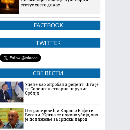
статус света данас
FACEBOOK
TWITTER
СВЕ ВЕСТИ
Уцене као опробани рецепт: Шта је
то Соренсен стварно поручио
Србији
Петронијевић и Каран о Елфети
Весели: Жртва се поново убија, ово
је понижење за српски народ