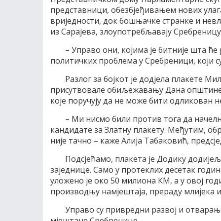
представници, обезбјеђивањем нових улаг
вриједности, док бошњачке странке и невл
из Сарајева, злоупотребљавају Сребреницу
– Управо они, којима је битније шта ће
политичких проблема у Сребреници, који с
Разлог за бојкот је додјела плакете Мил
присутвовале обиљежавању Дана општине, 
које поручују да не може бити одликован н
– Ми нисмо били против тога да начелн
кандидате за Златну плакету. Међутим, об
није тачно – каже Алија Табаковић, предсј
Подсјећамо, плакета је Додику додијељ
заједнице. Само у протеклих десетак годин
уложено је око 50 милиона КМ, а у овој го
производњу намјештаја, прераду млијека и
Управо су привредни развој и отварање
мјештане Сребренице.