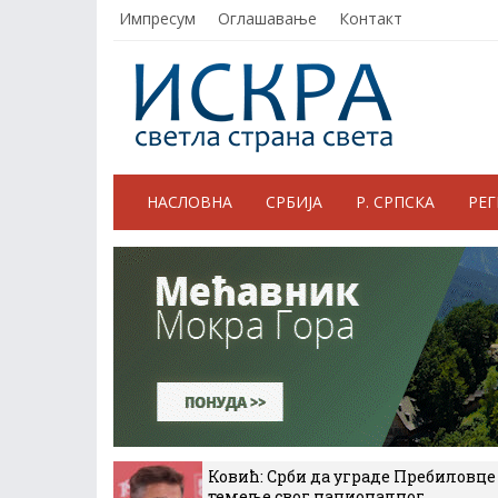
Импресум
Оглашавање
Контакт
НАСЛОВНА
СРБИЈА
Р. СРПСКА
РЕ
Ковић: Срби да уграде Пребиловце
темеље свог националног