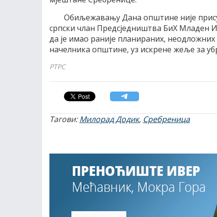
Обиљежавању Дана општине није прису
српски члан Предсједништва БиХ Младен И
да је имао раније планираних, неодложних 
начелника општине, уз искрене жеље за уб
РТРС
Тагови:
Милорад Додик
,
Сребреница