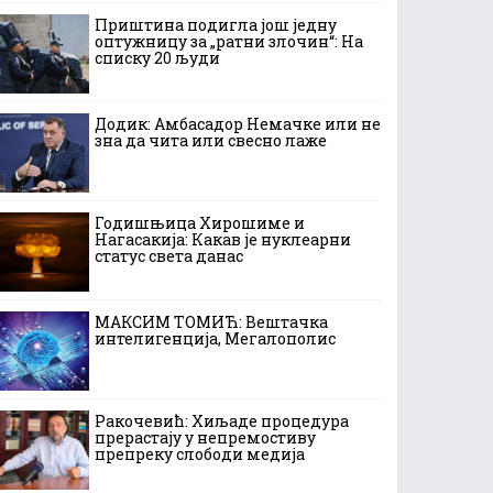
Приштина подигла још једну
оптужницу за „ратни злочин“: На
списку 20 људи
Додик: Амбасадор Немачке или не
зна да чита или свесно лаже
Годишњица Хирошиме и
Нагасакија: Какав је нуклеарни
статус света данас
МАКСИМ ТОМИЋ: Вештачка
интелигенција, Мегалополис
Ракочевић: Хиљаде процедура
прерастају у непремостиву
препреку слободи медија