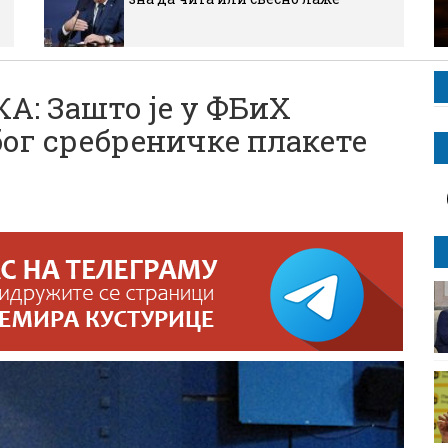
: Зашто је у ФБиХ
ог сребреничке плакете