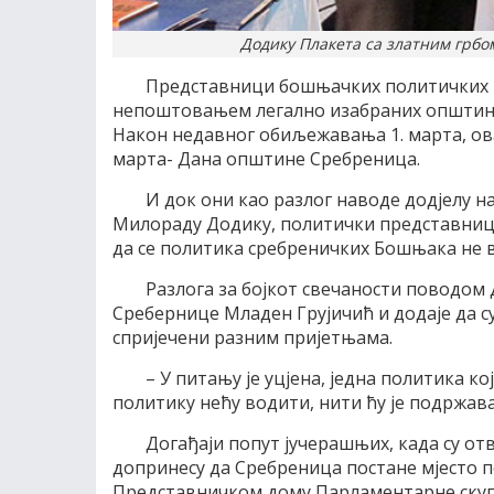
Додику Плакета са златним грбо
Представници бошњачких политичких п
непоштовањем легално изабраних општинск
Након недавног обиљежавања 1. марта, ова
марта- Дана општине Сребреница.
И док они као разлог наводе додјелу 
Милораду Додику, политички представници и
да се политика сребреничких Бошњака не во
Разлога за бојкот свечаности поводом
Сребернице Младен Грујичић и додаје да с
спријечени разним пријетњама.
– У питању је уцјена, једна политика ко
политику нећу водити, нити ћу је подржава
Догађаји попут јучерашњих, када су от
допринесу да Сребреница постане мјесто 
Представничком дому Парламентарне скуп