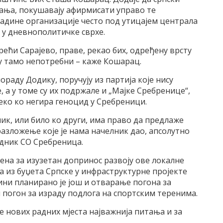
ања, покушавају афирмисати управо те
адине организације често под утицајем централа
 у дневнополитичке сврхе.
 рећи Сарајево, праве, рекао бих, одређену врсту
у тамо непотребни – каже Кошарац.
ораду Додику, поручују из партија које нису
а у томе су их подржале и „Мајке Сребренице“,
еко ко негира геноцид у Сребреници.
ик, или било ко други, има право да предлаже
разложење које је нама начелник дао, апсолутно
едник СО Сребреница.
ена за изузетан допринос развоју ове локалне
а из буџета Српске у инфраструктурне пројекте
дини планирано је још и отварање погона за
 погон за израду подлога на спортским теренима.
 нових радних мјеста најважнија питања и за