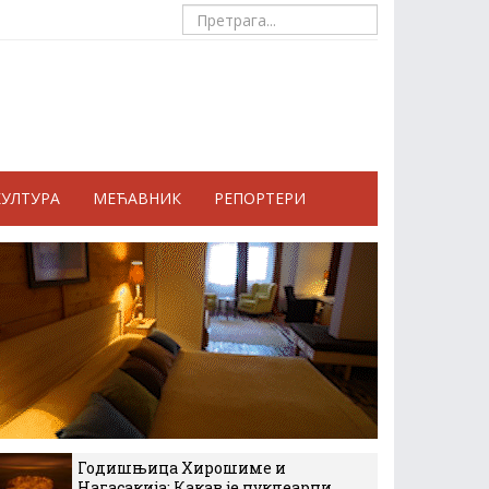
КУЛТУРА
МЕЋАВНИК
РЕПОРТЕРИ
Годишњица Хирошиме и
Нагасакија: Какав је нуклеарни