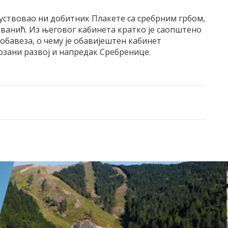
ствовао ни добитник Плакете са сребрним грбом,
ванић. Из његовог кабинета кратко је саопштено
обавеза, о чему је обавијештен кабинет
рзани развој и напредак Сребренице.