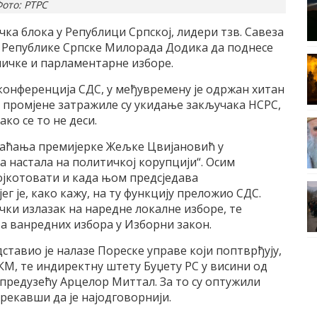
ото: РТРС
ка блока у Републици Српској, лидери тзв. Савеза
а Републике Српске Милорада Додика да поднесе
ничке и парламентарне изборе.
 конференција СДС, у међувремену је одржан хитан
за промјене затражиле су укидање закључака НСРС,
ко се то не деси.
браћања премијерке Жељке Цвијановић у
да настала на политичкој корупцији“. Осим
бојкотовати и када њом предсједава
г је, како кажу, на ту функцију преложио СДС.
чки излазак на наредне локалне изборе, те
а ванредних избора у Изборни закон.
ставио је налазе Пореске управе који поптврђују,
 КМ, те индиректну штету Буџету РС у висини од
предузећу Арцелор Миттал. За то су оптужили
екавши да је најодговорнији.