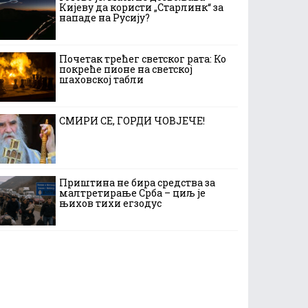
Кијеву да користи „Старлинк“ за
нападе на Русију?
Почетак трећег светског рата: Ко
покреће пионе на светској
шаховској табли
СМИРИ СЕ, ГОРДИ ЧОВЈЕЧЕ!
Приштина не бира средства за
малтретирање Срба – циљ је
њихов тихи егзодус