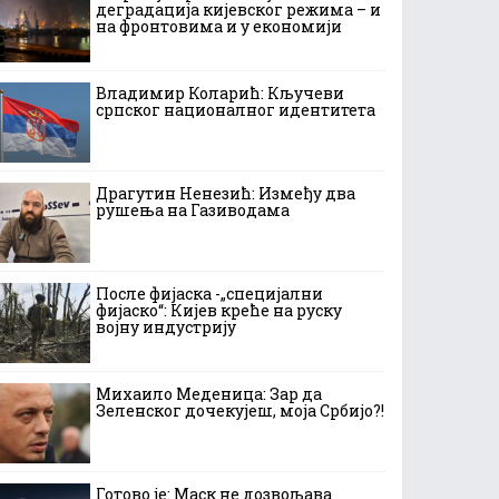
деградација кијевског режима – и
на фронтовима и у економији
Владимир Коларић: Кључеви
српског националног идентитета
Драгутин Ненезић: Између два
рушења на Газиводама
После фијаска -„специјални
фијаско“: Кијев креће на руску
војну индустрију
Михаило Меденица: Зар да
Зеленског дочекујеш, моја Србијо?!
Готово је: Маск не дозвољава