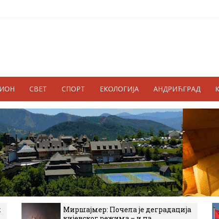
ГИОН
СВЕТ
СПОРТ
ЕКОЛОГИЈА
АНДРИЋГРАД
к
Миршајмер: Почела је деградација
кијевског режима – и на