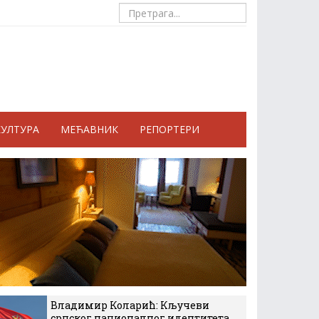
КУЛТУРА
МЕЋАВНИК
РЕПОРТЕРИ
Владимир Коларић: Кључеви
српског националног идентитета