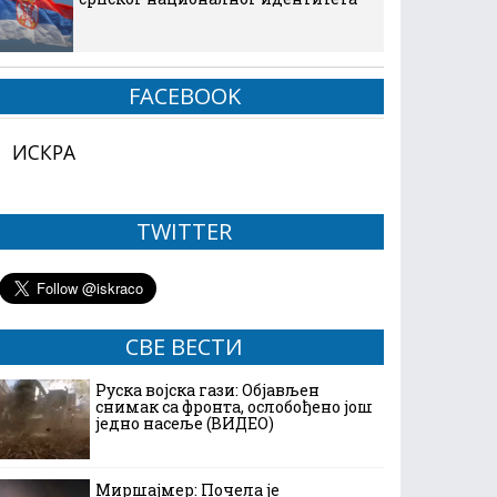
FACEBOOK
ИСКРА
TWITTER
СВЕ ВЕСТИ
Руска војска гази: Објављен
снимак са фронта, ослобођено још
једно насеље (ВИДЕО)
Миршајмер: Почела је