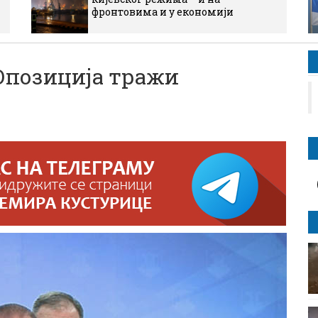
фронтовима и у економији
позиција тражи