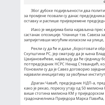
Ф
Због дубоке подијељености два политич
за промјене позвали су данас предсједник
оставку и распише пријевремене предсјед
Иако је медијима била најављена прес
састанак опозиције. Чланице тзв. Савеза 
запријетивши могућим изласком на улице, а
Рекли су да ће и даље „бојкотовати о
Скупштини РС, јер сматрају да је њена Вла
Цвијановићеве, најављују да ће сједницу 
потпредсједник НСРС Ненад Стевандић, које
Поновили су да је Савез договорио заједни
најавили иницијативу за увођење институт
Драган Чавић, предсједник НДП-а, пред
како је рекао, пореску утају од 50 милиона
више стотина милиона КМ у приједорском 
градоначелника Приједора Марка Павића, р