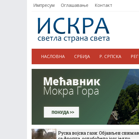
Импресум
Оглашавање
Контакт
НАСЛОВНА
СРБИЈА
Р. СРПСКА
РЕ
Руска војска гази: Објављен снима
са фронта, ослобођено још једно