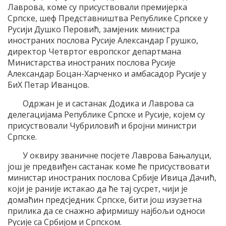
Лаврова, коме су присуствовали премијерка
Српске, шеф Представништва Републике Српске у
Русији Душко Перовић, замјеник министра
иностраних послова Русије Александар Грушко,
директор Четвртог европског департмана
Министарства иностраних послова Русије
Александар Боцан-Харченко и амбасадор Русије у
БиХ Петар Иванцов.
Одржан је и састанак Додика и Лаврова са
делегацијама Републике Српске и Русије, којем су
присуствовали Чубриловић и бројни министри
Српске.
У оквиру званичне посјете Лаврова Бањалуци,
још је предвиђен састанак коме ће присуствовати
министар иностраних послова Србије Ивица Дачић,
који је раније истакао да ће тај сусрет, чији је
домаћин предсједник Српске, бити још изузетна
прилика да се снажно афирмишу најбољи односи
Русије са Србијом и Српском.