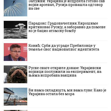
Залужни: Украјина је исцрпела готово сав
војни арсенал, Русија пронашла одговор
на све
Парадокс: Градоначелник Хирошиме
критиковао Русију, а заборавио да помене
ко је бацио атомску бомбу
Ковић: Срби да уграде Пребиловце у
темеље свог националног идентитета
Руске снаге откриле доказе: Украјински
војници послужили за експеримент, на
њима испробана вакцина
Ви нама складишта, ми вама луке: Како је
Украјина остала без мора