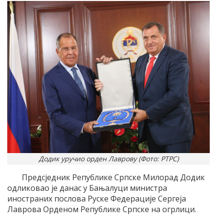
Додик уручио орден Лаврову (Фото: РТРС)
Предсједник Републике Српске Милорад Додик
одликовао је данас у Бањалуци министра
иностраних послова Руске Федерације Сергеја
Лаврова Орденом Републике Српске на огрлици.