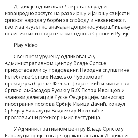
Додик је одликовао Лаврова за рад и
изванредне заслуге на развијању и јачању свијести
српског народа у борби за слободу и независност,
као и за изузетно значајан допринос учвршћивању
политичких и пријатељских односа Српске и Русије.
Play Video
Свечаном уручењу одликовања у
Административном центру Владе Српске
присуствовали су предсједник Народне скупштине
Републике Српске Недељко Чубриловић,
премијерка Српске Жељка Цвијановић и министри
Српске, амбасадор Русије у БиХ Петар Иванцов и
чланови делегације Руске Федерације, министар
иностраних послова Србије Ивица Дачић, конзул
Србије у Бањалуци Владимир Николић и
прослављени режисер Емир Кустурица.
У Административном центру Владе Српске у
Бањалуци прије тога је одржан састанак Додика и