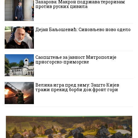
Захарова: Макрон подржава тероризам
против руских цивила
Дејан Баљошевић: Синовљево ново одело
Саопштење за јавност Митрополије
црногорско-приморске
Велика игра пред зиму: Зашто Кијев
тражи прекид борби док фронт гори