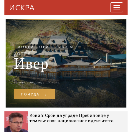
ИСКРА
Навига
Ковић: Срби да уграде Пребиловце у
темеље свог националног идентитета