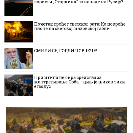
користи „Старлинк“ за нападе на Русију?
Почетак трећег светског рата: Ко покреће
пионе на светској шаховској табли
СМИРИ СЕ, ГОРДИ ЧОВЈЕЧЕ!
Приштина не бира средства за
малтретирање Срба – циљ је њихов тихи
егзодус