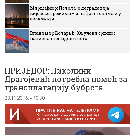
Миршајмер: Почела је деградација
кијевског режима – и на фронтовима и у
економији
Владимир Коларић: Кључеви српског
националног идентитета
ПРИЈЕДОР: Николини
Драгојевић потребна помоћ за
трансплатацију бубрега
28.11.2016. - 10:50