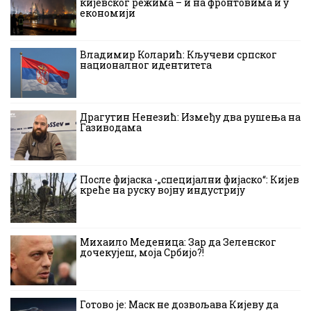
кијевског режима – и на фронтовима и у
економији
Владимир Коларић: Кључеви српског
националног идентитета
Драгутин Ненезић: Између два рушења на
Газиводама
После фијаска -„специјални фијаско“: Кијев
креће на руску војну индустрију
Михаило Меденица: Зар да Зеленског
дочекујеш, моја Србијо?!
Готово је: Маск не дозвољава Кијеву да