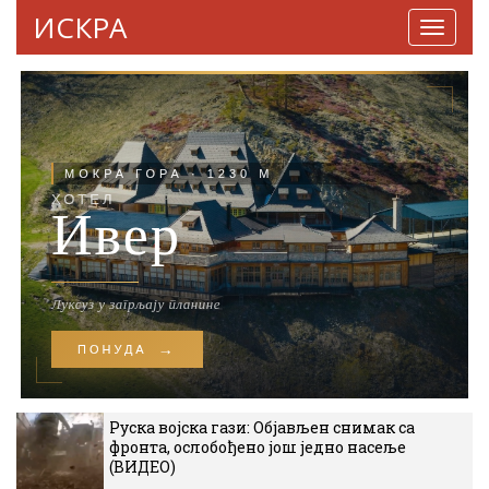
ИСКРА
Навига
Руска војска гази: Објављен снимак са
фронта, ослобођено још једно насеље
(ВИДЕО)