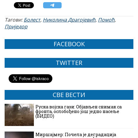
Тагови:
Болест
,
Николина Драгојевић
,
Помоћ
,
Приједор
FACEBOOK
TWITTER
СВЕ ВЕСТИ
Руска војска гази: Објављен снимак са
фронта, ослобођено још једно насеље
(ВИДЕО)
Миршајмер: Почела је деградација