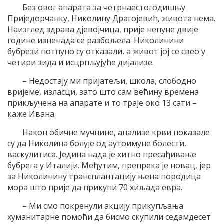
Без овог апарата за четрнаестогодишњу
Приједорчанку, Николину Драгојевић, живота нема.
Наизглед здрава дјевојчица, прије непуне двије
године изненада се разбољела. Николинини
бубрези потпуно су отказали, а живот јој се свео у
четири зида и исцрпљујуће дијализе.
– Недостају ми пријатељи, школа, слободно
вријеме, изласци, зато што сам већину времена
прикључена на апарате и то траје око 13 сати –
каже Ивана.
Након обичне мучнине, анализе крви показале
су да Николина болује од аутоимуне болести,
васкулитиса. Једина нада је хитно пресађивање
бубрега у Италији. Међутим, препрека је новац, јер
за Николинину трансплантацију њена породица
мора што прије да прикупи 70 хиљада евра.
– Ми смо покренули акцију прикупљања
хуманитарне помоћи да бисмо скупили седамдесет