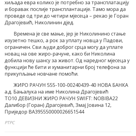
хиљада евра колико је потребно за трансплатацију
и боравак послије трансплантације. Тамо мора да
проведе од три до четири мјесеца – рекао је Горан
Драгојевић, Николинин дјед.
Времена је све мање, јер је Николинино стање
изузетно тешко, а рок за уплату новца у Падови,
ограничен. Сви људи доброг срца могу да уплате
новац на ове жиро-рачуне, како би Николина
добила нову шансу за живот. Од наредног мјесеца у
функцији ће бити и хуманитарни број телефона за
прикупљање новчане помоћи.
ЖИРО РАЧУН 555-100-00240439-40 НОВА БАНКА
а.д. Бањалука на име Николина Драгојевић
ТО10 ДЕВИЗНИ ЖИРО РАЧУН SWIFT: NOBIBA22
Далибор (Горан) Драгојевић, Змај Јовина 12,
Приједор BA395550000026651544
РТРС