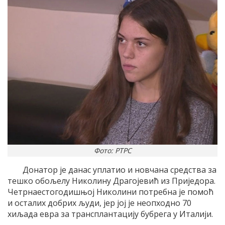
Фото: РТРС
Донатор је данас уплатио и новчана средства за
тешко обољелу Николину Драгојевић из Приједора.
Четрнаестогодишњој Николини потребна је помоћ
и осталих добрих људи, јер јој је неопходно 70
хиљада евра за трансплантацију бубрега у Италији.