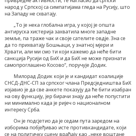
привредне активности, те нагласио да српски
народ у Српској са симпатијама гледа на Русију, што
на Западу не схватају.
„То је нека глобална игра, у којој је општа
антируска хистерија захватила многе западне
земље, па траже чак и своје сателите овдје. Зна се
да то прихватају Бошњаци, у знатној мјери и
Хрвати, али ми смо ти који кажемо да неће бити
санкција Русији од БиХ и да БиХ не може признати
самопроглашено Косово“, поручује Додик.
Милорад Додик који је и кандидат коалиције
СНСД-ДНС-СП за српског члана Предсједништва БиХ
изјавио је да све анкете показују да ће бити изабран
на ову функцију, јер бирачи знају да неће попустити
ни минимално када је ријеч о националном
интересу Срба.
Он је подсјетио да је седам пута заредом на
изборима побјеђивао исте противкандидате, који
се на политичку сцену враћају као „неке воштане