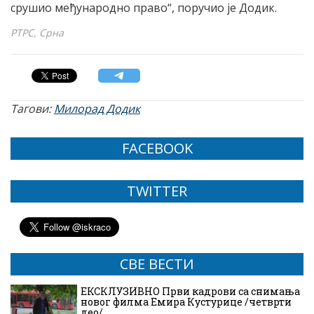
срушио међународно право“, поручио је Додик.
РТРС, Срна
Тагови:
Милорад Додик
FACEBOOK
TWITTER
СВЕ ВЕСТИ
ЕКСКЛУЗИВНО Први кадрови са снимања
новог филма Емира Кустурице /четврти
део/