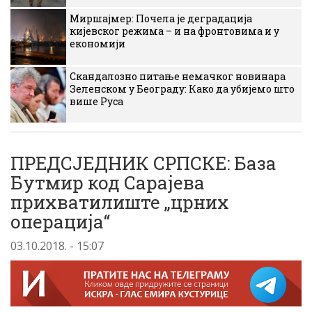
Миршајмер: Почела је деградација
кијевског режима – и на фронтовима и у
економији
Скандалозно питање немачког новинара
Зеленском у Београду: Како да убијемо што
више Руса
ПРЕДСЈЕДНИК СРПСКЕ: База
Бутмир код Сарајева
прихватилиште „црних
операција“
03.10.2018. - 15:07