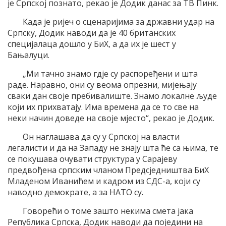
је Српској познато, рекао је Додик данас за ТВ Пинк.
Када је ријеч о сценаријима за државни удар на
Српску, Додик наводи да је 40 британских
специјалаца дошло у БиХ, а да их је шест у
Бањалуци.
„Ми тачно знамо гдје су распоређени и шта
раде. Наравно, они су веома опрезни, мијењају
сваки дан своје пребивалиште. Знамо локалне људе
који их прихватају. Има времена да се то све на
неки начин доведе на своје мјесто“, рекао је Додик.
Он наглашава да су у Српској на власти
легалисти и да на Западу не знају шта ће са њима, те
се покушава очувати структура у Сарајеву
предвођена српским чланом Предсједништва БиХ
Младеном Иванићем и кадром из СДС-а, који су
наводно демократе, а за НАТО су.
Говорећи о томе зашто некима смета јака
Република Српска, Додик наводи да поједини на