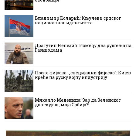
Владимир Коларић: Кључеви српског
националног идентитета
Драгутин Ненезић: Између два рушења на
Газиводама
После фијаска -„специјални фијаско“: Кијев
креће на руску војну индустрију
Михаило Меденица: Зар да Зеленског
дочекујеш, моја Србијо?!