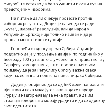
фигуре“, те истакао да ће то учинити и осми пут на
предстојећим изборима.
На питање да ли очекује протесте против
изборних резултата, Додик је навео да се раде
„жуте“, „шарене“ револуције, али да народ у
Републици Српској није толико наиван и да је
прошао много теже ситуације.
Говорећи о односу према Србији, Додик је
подсјетио да је у посљедње двије и по године био у
Београду 100 пута, што службено, што приватно, а у
Сарајеву само два пута, што говори о његовом
поимању да је за Републику Српску важна свака
кључна, логична и поштена повезница са Србијом.
Додик је оцијенио да се од БиХ жели направити
вјештачки нека мала Југославија, да се народи
„гурају и надгорњавају за нека права“, а да им
странци говоре шта морају урадити и да се одрекну
свог идентитета.