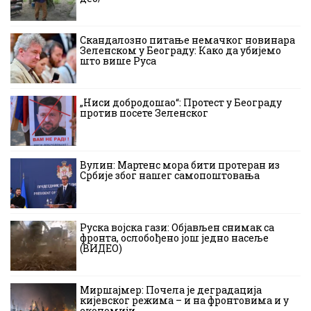
Скандалозно питање немачког новинара
Зеленском у Београду: Како да убијемо
што више Руса
„Ниси добродошао“: Протест у Београду
против посете Зеленског
Вулин: Мартенс мора бити протеран из
Србије због нашег самопоштовања
Руска војска гази: Објављен снимак са
фронта, ослобођено још једно насеље
(ВИДЕО)
Миршајмер: Почела је деградација
кијевског режима – и на фронтовима и у
економији