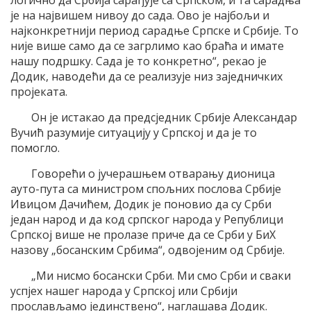
логично да Србија сарађује са Српском, и та сарадња
је на највишем нивоу до сада. Ово је најбољи и
најконкретнији период сарадње Српске и Србије. То
није више само да се загрлимо као браћа и имате
нашу подршку. Сада је то конкретно“, рекао је
Додик, наводећи да се реализује низ заједничких
пројеката.
Он је истакао да предсједник Србије Александар
Вучић разумије ситуацију у Српској и да је то
помогло.
Говорећи о јучерашњем отварању дионица
ауто-пута са министром спољних послова Србије
Ивицом Дачићем, Додик је поновио да су Срби
један народ и да код српског народа у Републици
Српској више не пролазе приче да се Срби у БиХ
назову „босанским Србима“, одвојеним од Србије.
„Ми нисмо босански Срби. Ми смо Срби и сваки
успјех нашег народа у Српској или Србији
прослављамо јединствено“, наглашава Додик.