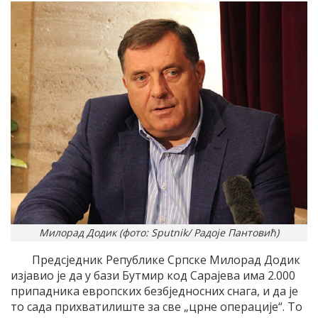
Милорад Додик (фото: Sputnik/ Радоје Пантовић)
Предсједник Републике Српске Милорад Додик
изјавио је да у бази Бутмир код Сарајева има 2.000
припадника европских безбједносних снага, и да је
то сада прихватилиште за све „црне операције“. То