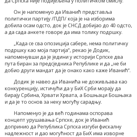
да Српска није подијељена у политичком смислу.
Он је напоменуо да Иванић представља
политички партију /ПДП/ која је на изборима
добила осам одсто, док је СНСД добијао до 40 одсто,
а да сада анкете говоре да има толику подршку.
„Када се сва опозиција сабере, нема политичку
подршку као моја партија“, рекао је Додик,
напоменувши да је једини у историји Српске два
пута биран за предсједника Републике и да „не би
добио други мандат да је онако како каже Иванић“.
Додик је навео да Иванића не доживљава као
конкуренцију, истичући да у БиХ Срби морају да
бирају Србина, Хрвати Хрвата, а Бошњаци Бошњака
и да је то основ за неку могућу сарадњу.
Напоменуо је да већ годинама оспорава
концепт урушавања Српске, док је Иванић
допринио да Република Српска изгуби фискалну
надлежност и дао могућност да БиХ има изворне