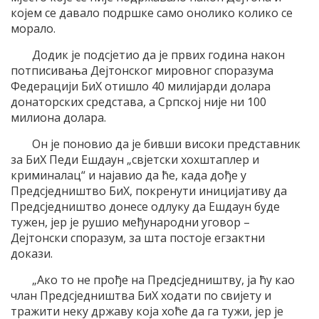
којем се давало подршке само онолико колико се
морало.
Додик је подсјетио да је првих година након
потписивања Дејтонског мировног споразума
Федерацији БиХ отишло 40 милијарди долара
донаторских средстава, а Српској није ни 100
милиона долара.
Он је поновио да је бивши високи представник
за БиХ Педи Ешдаун „свјетски хохштаплер и
криминалац“ и најавио да ће, када дође у
Предсједништво БиХ, покренути иницијативу да
Предсједништво донесе одлуку да Ешдаун буде
тужен, јер је рушио међународни уговор –
Дејтонски споразум, за шта постоје егзактни
докази.
„Ако то не прође на Предсједништву, ја ћу као
члан Предсједништва БиХ ходати по свијету и
тражити неку државу која хоће да га тужи, јер је