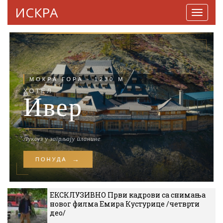
ИСКРА
Навига
ЕКСКЛУЗИВНО Први кадрови са снимања
новог филма Емира Кустурице /четврти
део/