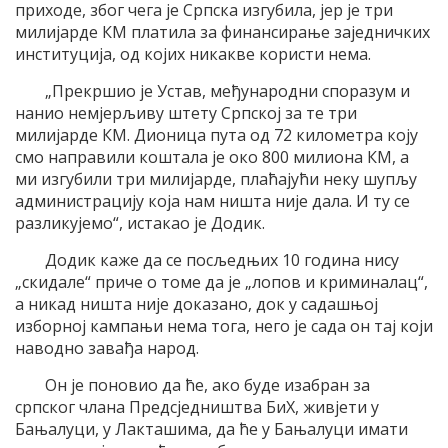
приходе, због чега је Српска изгубила, јер је три
милијарде КМ платила за финансирање заједничких
институција, од којих никакве користи нема.
„Прекршио је Устав, међународни споразум и
нанио немјерљиву штету Српској за те три
милијарде КМ. Дионица пута од 72 километра коју
смо направили коштала је око 800 милиона КМ, а
ми изгубили три милијарде, плаћајући неку шупљу
администрацију која нам ништа није дала. И ту се
разликујемо“, истакао је Додик.
Додик каже да се посљедњих 10 година нису
„скидале“ приче о томе да је „лопов и криминалац“,
а никад ништа није доказано, док у садашњој
изборној кампањи нема тога, него је сада он тај који
наводно завађа народ.
Он је поновио да ће, ако буде изабран за
српског члана Предсједништва БиХ, живјети у
Бањалуци, у Лакташима, да ће у Бањалуци имати