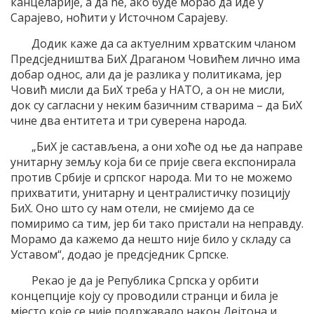
канцеларије, а да ће, ако буде морао да иде у
Сарајево, ноћити у Источном Сарајеву.
Додик каже да са актуелним хрватским чланом
Предсједништва БиХ Драганом Човићем лично има
добар однос, али да је разлика у политикама, јер
Човић мисли да БиХ треба у НАТО, а он не мисли,
док су сагласни у неким базичним стварима – да БиХ
чине два ентитета и три суверена народа.
„БиХ је састављена, а они хоће од ње да направе
унитарну земљу која би се прије свега експонирала
против Србије и српског народа. Ми то не можемо
прихватити, унитарну и централистичку позицију
БиХ. Оно што су нам отели, не смијемо да се
помиримо са тим, јер би тако пристали на неправду.
Морамо да кажемо да нешто није било у складу са
Уставом“, додао је предсједник Српске.
Рекао је да је Република Српска у орбити
концепције коју су проводили странци и била је
мјесто које се није подржавало након Дејтона и