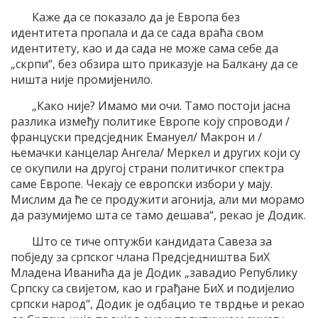
Каже да се показало да је Европа без
идентитета пропала и да се сада враћа свом
идентитету, као и да сада не може сама себе да
„скрпи“, без обзира што приказује на Балкану да се
ништа није промијенило.
„Како није? Имамо ми очи. Тамо постоји јасна
разлика између политике Европе коју спроводи /
француски предсједник Емануел/ Макрон и /
њемачки канцелар Ангела/ Меркел и других који су
се окупили на другој страни политичког спектра
саме Европе. Чекају се европски избори у мају.
Мислим да ће се продужити агонија, али ми морамо
да разумијемо шта се тамо дешава“, рекао је Додик.
Што се тиче оптужби кандидата Савеза за
побједу за српског члана Предсједништва БиХ
Младена Иванића да је Додик „завадио Републику
Српску са свијетом, као и грађане БиХ и подијелио
српски народ“, Додик је одбацио те тврдње и рекао