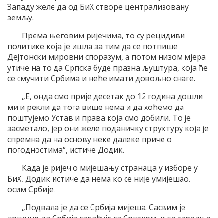
Западу желе да од БиХ створе централизовану
земљу.
Према његовим ријечима, то су рецидиви
политике која је ишла за тим да се потпише
Дејтонски мировни споразум, а потом низом мјера
утиче на то да Српска буде празна љуштура, која ће
се смучити Србима и неће имати довољно снаге.
„Е, онда смо прије десетак до 12 година дошли
ми и рекли да тога више нема и да хоћемо да
поштујемо Устав и права која смо добили. То је
засметало, јер они желе поданичку структуру која је
спремна да на основу неке далеке приче о
погодностима“, истиче Додик.
Када је ријеч о мијешању странаца у изборе у
БиХ, Додик истиче да нема ко се није умијешао,
осим Србије.
„Подвала је да се Србија мијеша. Сасвим је