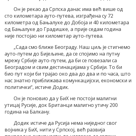
Он је рекао да Српска данас има већ више од
сто километара ауто-путева, изграђена су 72
километра од Бањалуке до Добоја и 40 километара
од Бањалуке до Градишке, а прије седам година
није постојао ни километар ауто-путева.
„Сада смо ближе Београду. Наш циљ је стигнемо
ауто-путем до Бијељине, да се спојимо на путну
мрежу Србије ауто-путем, да би се повезали са
Београдом и свим дестинацијама у Србији. То би
био пут који би трајао око два до два и по часа, што
нас знатно приближава комункацијски, економски и
политички“, истиче Додик.
Он је поновио да у БиХ не постоји малигни
утицај Русије, док Британци малигно утичу 200
година на Балкану.
Додик истиче да Русија нема ниједног свог
војника у БиХ, нити у Српској, већ развија