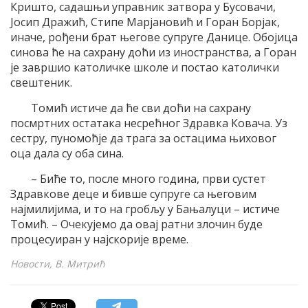
Кришто, садашњи управник затвора у Бусовачи,
Јосип Дражић, Стипе Марјановић и Горан Борјак,
иначе, рођени брат његове супруге Данице. Обојица
синова ће на сахрану доћи из иностранства, а Горан
је завршио католичке школе и постао католички
свештеник.
Томић истиче да ће сви доћи на сахрану
посмртних остатака несрећног Здравка Ковача. Уз
сестру, пуномоћје да трага за остацима њиховог
оца дала су оба сина.
– Биће то, после много година, први сустет
Здравкове деце и бивше супруге са његовим
најмилијима, и то на гробљу у Бањалуци – истиче
Томић. – Очекујемо да овај ратни злочин буде
процесуиран у најскорије време.
Новости, В. Митрић