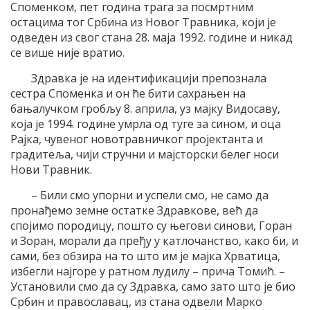
Споменком, пет година трага за посмртним
остацима тог Србина из Новог Травника, који је
одведен из свог стана 28. маја 1992. године и никад
се више није вратио.
Здравка је на идентификацији препознала
сестра Споменка и он ће бити сахрањен на
бањалучком гробљу 8. априла, уз мајку Видосаву,
која је 1994. године умрла од туге за сином, и оца
Рајка, чувеног новотравничког пројектанта и
градитеља, чији стручни и мајсторски белег носи
Нови Травник.
– Били смо упорни и успели смо, не само да
пронађемо земне остатке Здравкове, већ да
спојимо породицу, пошто су његови синови, Горан
и Зоран, морали да пређу у катлочанство, како би, и
сами, без обзира на то што им је мајка Хрватица,
избегли најгоре у ратном лудилу – прича Томић. –
Установили смо да су Здравка, само зато што је био
Србин и православац, из стана одвели Марко