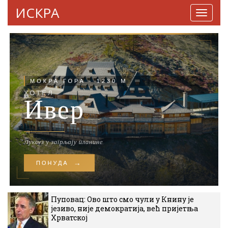
ИСКРА
Навига
Пуповац: Ово што смо чули у Книну је
језиво, није демократија, већ пријетња
Хрватској