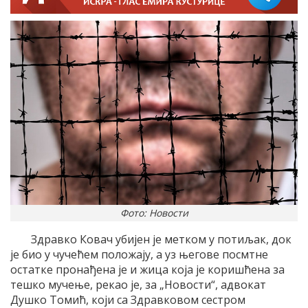
Фото: Новости
Здравко Ковач убијен је метком у потиљак, док
је био у чучећем положају, а уз његове посмтне
остатке пронађена је и жица која је коришћена за
тешко мучење, рекао је, за „Новости“, адвокат
Душко Томић, који са Здравковом сестром