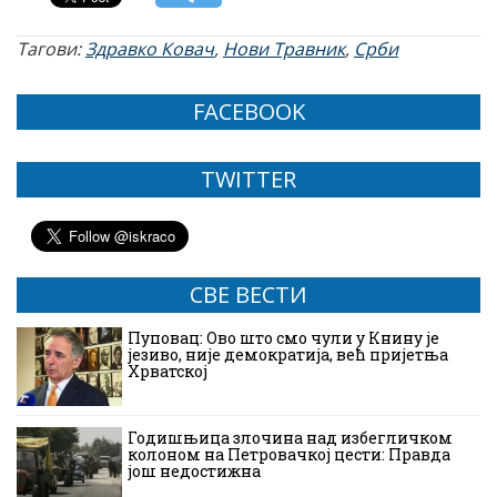
Тагови:
Здравко Ковач
,
Нови Травник
,
Срби
FACEBOOK
TWITTER
СВЕ ВЕСТИ
Пуповац: Ово што смо чули у Книну је
језиво, није демократија, већ пријетња
Хрватској
Годишњица злочина над избегличком
колоном на Петровачкој цести: Правда
још недостижна