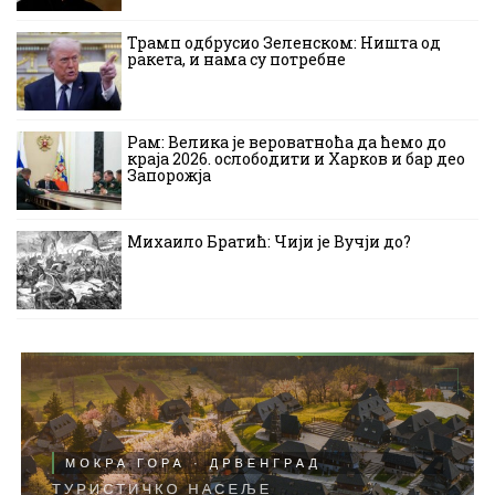
Трамп одбрусио Зеленском: Ништа од
ракета, и нама су потребне
Рам: Велика је вероватноћа да ћемо до
краја 2026. ослободити и Харков и бар део
Запорожја
Михаило Братић: Чији је Вучји до?