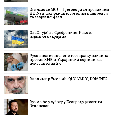
Огласио се МОЛ: Преговори са продавцем
НИС-а и надлежним органима напредују
ка завршној фази
Од „Олује“ до Сребренице: Како се
изјаснила Украјина
Руски политиколог о тестирању вакцина
против ХИВ-а: Украјински војници као
покусни кунићи
Владимир Умељић: QUO VADIS, DOMINE?
Вучић ће у суботу у Београду угостити
Зеленског