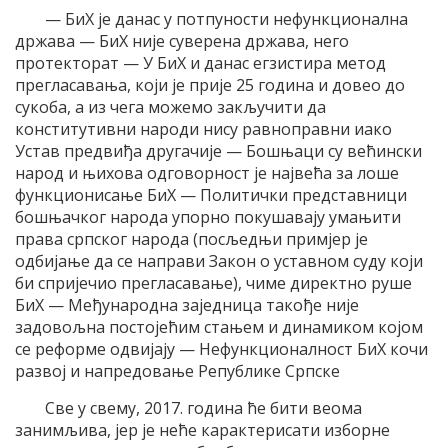
— БиХ је данас у потпуности нефункционална
држава — БиХ није суверена држава, него
протекторат — У БиХ и данас егзистира метод
прегласавања, који је прије 25 година и довео до
сукоба, а из чега можемо закључити да
конститутивни народи нису равноправни иако
Устав предвиђа другачије — Бошњаци су већински
народ и њихова одговорност је највећа за лоше
функционисање БиХ — Политички представници
бошњачког народа упорно покушавају умањити
права српског народа (посљедњи примјер је
одбијање да се направи Закон о уставном суду који
би спријечио прегласавање), чиме директно руше
БиХ — Међународна заједница такође није
задовољна постојећим стањем и динамиком којом
се реформе одвијају — Нефункционалност БиХ кочи
развој и напредовање Републике Српске
Све у свему, 2017. година ће бити веома
занимљива, јер је неће карактерисати изборне