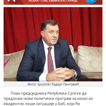
Фото: Sputnik/ Радоје Пантовић
План предсједника Републике Српске да
предложи нови политички програм за излаз из
евидентно лоше ситуације у БиХ, који ће