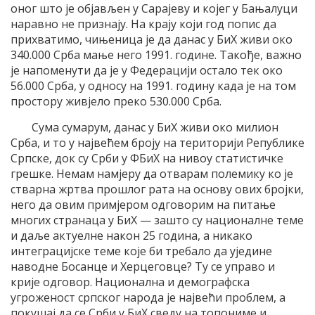
оног што је објављен у Сарајеву и којег у Бањалуци
наравно не признају. На крају који год попис да
прихватимо, чињеница је да данас у БиХ живи око
340.000 Срба мање него 1991. године. Такође, важно
је напоменути да је у Федерацији остало тек око
56.000 Срба, у односу на 1991. годину када је на том
простору живјело преко 530.000 Срба.
Сума сумарум, данас у БиХ живи око милион
Срба, и то у највећем броју на територији Републике
Српске, док су Срби у ФБиХ на нивоу статистичке
грешке. Немам намјеру да отварам полемику ко је
стварна жртва прошлог рата на основу ових бројки,
него да овим примјером одговорим на питање
многих странаца у БиХ — зашто су националне теме
и даље актуелне након 25 година, а никако
интеграцијске теме које би требало да уједине
наводне Босанце и Херцеговце? Ту се управо и
крије одговор. Национална и демографска
угроженост српског народа је највећи проблем, а
покушај да се Срби у БиХ сведу на топониме и