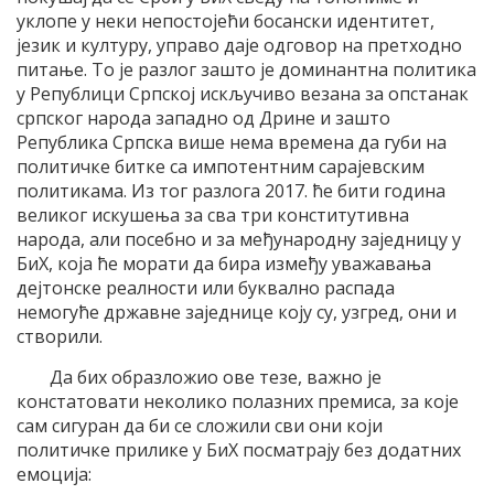
уклопе у неки непостојећи босански идентитет,
језик и културу, управо даје одговор на претходно
питање. То је разлог зашто је доминантна политика
у Републици Српској искључиво везана за опстанак
српског народа западно од Дрине и зашто
Република Српска више нема времена да губи на
политичке битке са импотентним сарајевским
политикама. Из тог разлога 2017. ће бити година
великог искушења за сва три конститутивна
народа, али посебно и за међународну заједницу у
БиХ, која ће морати да бира између уважавања
дејтонске реалности или буквално распада
немогуће државне заједнице коју су, узгред, они и
створили.
Да бих образложио ове тезе, важно је
констатовати неколико полазних премиса, за које
сам сигуран да би се сложили сви они који
политичке прилике у БиХ посматрају без додатних
емоција: