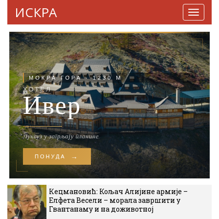
ИСКРА
Навига
Кецмановић: Кољач Алијине армије –
Елфета Весели – морала завршити у
Гвантанаму и на доживотној