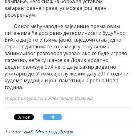
кампање, него снажна борба за уставом
загарантована права, уз можда још један
референдум.
Однос међународне заједнице према овим
питањима ће дословно детерминисати будућност
БиХ, а да је то и њима јасно, свједочи став једног
страног дипломате који ми је у току веома
занимљивог разговора указао: ако се буде играло
паметно, веће су шансе да Додик додатно
децентрализује БиХ него да је Бакир додатно
унитаризује. У том свјетлу желим да у 2017. години
будемо мудрији и још паметнији. Срећна Нова
година.
rs.sputniknews.com, Александар Врањеш
Тагови:
БиХ
,
Милорад Додик