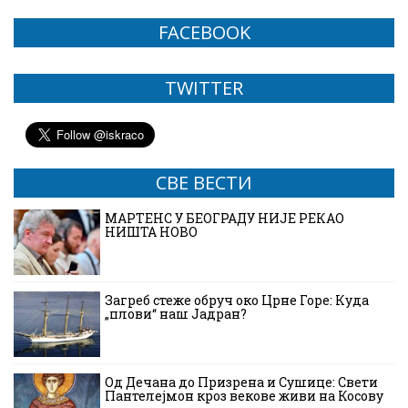
FACEBOOK
TWITTER
СВЕ ВЕСТИ
МАРТЕНС У БЕОГРАДУ НИЈЕ РЕКАО
НИШТА НОВО
Загреб стеже обруч око Црне Горе: Куда
„плови“ наш Јадран?
Од Дечана до Призрена и Сушице: Свети
Пантелејмон кроз векове живи на Косову