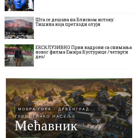
Шта се дешава на Блиском истоку:
Тишина која претходи олуји
ЕКСКЛУЗИВНО Први кадрови са снимања
новог филма Емира Кустурице /четврти
део/