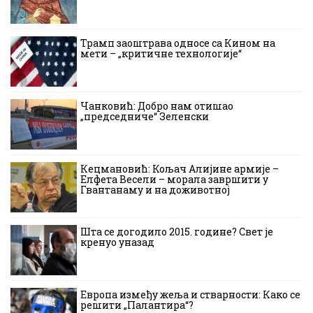
Трамп заоштрава односе са Кином на
мети – „критичне технологије“
Чанковић: Добро нам отишао
„председниче“ Зеленски
Кецмановић: Кољач Алијине армије –
Елфета Весели – морала завршити у
Гвантанаму и на доживотној
Шта се догодило 2015. године? Свет је
кренуо уназад
Европа између жеља и стварности: Како се
решити „Палантира“?