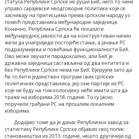
статуса Републике Српске не руши БиХ, него то чине
управо сарајевске неодговорне политике које се
заснивају на притисцима према српском народу уз
помоћ представника међународне заједнице.
Коначно, Република Српска ће показати
међународној јавности да на конструктиван начин
жели да унаприједи постојеће стање, а јачање РС
подразумијева и повећање функционалности БиХ.
Ово може звучати парадоксално, али БиХ је
државна заједница састављена од два ентитета и
без Републике Српске нема ни БиХ. Вјерујем зато да
ће то бити јединствен програм свих српских
политичких представника, јер оне партије из РС
које не буду на том колосијеку неће имати шта да
траже на изборима 2018. године. То су јасно
поручили грађани РС на прошлим локалним
изборима.
Додајмо томе да је данас Републички завод за
статистику Републике Српске објавио свој попис
становништва из 2013. године, нешто другачији од