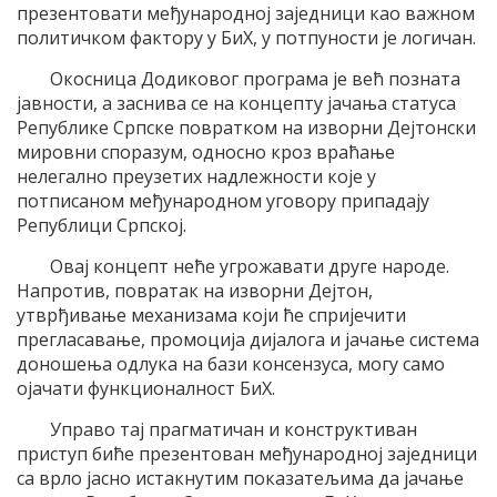
презентовати међународној заједници као важном
политичком фактору у БиХ, у потпуности је логичан.
Окосница Додиковог програма је већ позната
јавности, а заснива се на концепту јачања статуса
Републике Српске повратком на изворни Дејтонски
мировни споразум, односно кроз враћање
нелегално преузетих надлежности које у
потписаном међународном уговору припадају
Републици Српској.
Овај концепт неће угрожавати друге народе.
Напротив, повратак на изворни Дејтон,
утврђивање механизама који ће спријечити
прегласавање, промоција дијалога и јачање система
доношења одлука на бази консензуса, могу само
ојачати функционалност БиХ.
Управо тај прагматичан и конструктиван
приступ биће презентован међународној заједници
са врло јасно истакнутим показатељима да јачање