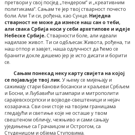
претвори у свој посјед „тендером“ и „креативним
политикама“. Сањам те јер твој стварност почесто
боли. Али Ти си, рођена, као Сунце.
Ниједна
стварност не може да изнесе наш сан о теби,
али свака Србија носи у себи архетипове и идеје
Небеске Србије.
Стварности боле, али идеали
надилазе живот. Ти си одбљесак Живота, рођена, ти
наш отпор и завјет, наша одлучност да ћемо се
бранити докле дишемо јер је исто дисати и борити
се.
Сањам понекад неку карту свијета на којој
се појављује твој лик
. У њему се мијењају и
сажимају стари банови босански и краљеви Србљем
и Босни, и Љубавићи штампари и митрополити
сарајевскосрпски и војводе-свештеници и нејач
козарачка. Сви они стоје на твојим границама
гледајући и светиње које не осташе у твом
свештеном обличју, чежњиво и сами сањају
уједињење са Грачаицом и Острогом, са
Студеницом и објема Ступовима.