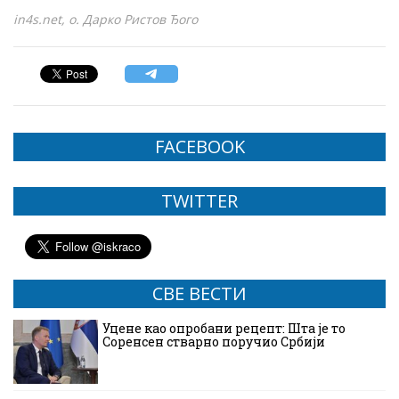
in4s.net, о. Дарко Ристов Ђого
FACEBOOK
TWITTER
СВЕ ВЕСТИ
Уцене као опробани рецепт: Шта је то
Соренсен стварно поручио Србији