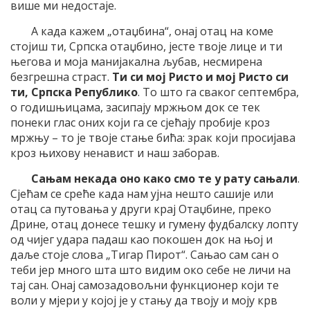
више ми недостаје.
А када кажем „отаџбина“, онај отац на коме
стојиш ти, Српска отаџбино, јесте твоје лице и ти
његова и моја манијакална љубав, несмирена
безгрешна страст.
Ти си мој Ристо и мој Ристо си
ти, Српска Републико
. То што га сваког септембра,
о годишњицама, засипају мржњом док се тек
понеки глас оних који га се сјећају пробије кроз
мржњу – то је твоје стање бића: зрак који просијава
кроз њихову ненавист и наш заборав.
Сањам некада оно како смо те у рату сањали
.
Сјећам се среће када нам ујна нешто сашије или
отац са путовања у други крај Отаџбине, преко
Дрине, отац донесе тешку и гумену фудбалску лопту
од чијег удара падаш као покошен док на њој и
даље стоје слова „Тигар Пирот“. Сањао сам сан о
теби јер много шта што видим око себе не личи на
тај сан. Онај самозадовољни функционер који те
воли у мјери у којој је у стању да твоју и моју крв