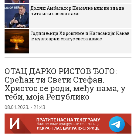
Додик: Амбасадор Немачке или не зна да
чита или свесно лаже
Годишњица Хирошиме и Нагасакија: Какав
је нуклеарни статус света данас
ОТАЦ ДАРКО РИСТОВ ЂОГО:
Срећан ти Свети Стефан.
Христос се роди, међу нама, у
теби, моја Републико
08.01.2023. - 21:43