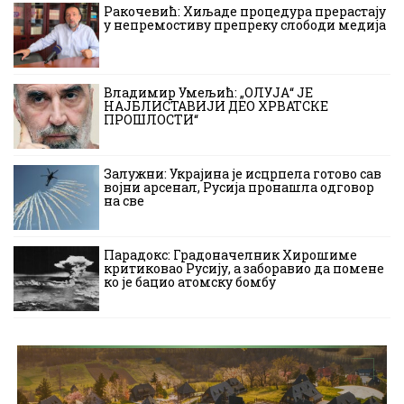
Ракочевић: Хиљаде процедура прерастају
у непремостиву препреку слободи медија
Владимир Умељић: „ОЛУЈА“ ЈЕ
НАЈБЛИСТАВИЈИ ДЕО ХРВАТСКЕ
ПРОШЛОСТИ“
Залужни: Украјина је исцрпела готово сав
војни арсенал, Русија пронашла одговор
на све
Парадокс: Градоначелник Хирошиме
критиковао Русију, а заборавио да помене
ко је бацио атомску бомбу