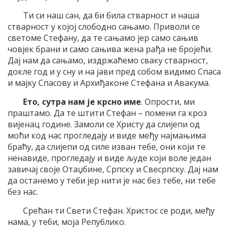
Ти си наш сан, да би била стварност и наша
стварност у којој слободно сањамо. Приволи се
светоме Стефану, да те сањамо јер само сањив
човјек брани и само сањива жена рађа не бројећи.
Дај нам да сањамо, издржаћемо сваку стварност,
докле год и у сну и на јави пред собом видимо Спаса
и мајку Спасову и Архиђаконе Стефана и Авакума.
Ето, сутра нам је крсно име
. Опрости, ми
праштамо. Да те штити Стефан – помени га кроз
вијенац године. Замоли се Христу да слијепи од
моћи код нас прогледају и виде међу најмањима
браћу, да слијепи од силе изван тебе, они који те
ненавиде, прогледају и виде људе који воле један
завичај своје Отаџбине, Српску и Свесрпску. Дај нам
да останемо у теби јер нити је нас без тебе, ни тебе
без нас.
Срећан ти Свети Стефан. Христос се роди, међу
нама, у теби, моја Републико.