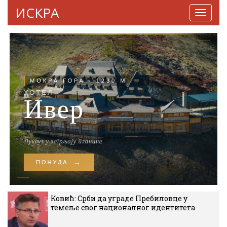
ИСКРА
Навига
Ковић: Срби да уграде Пребиловце у
темеље свог националног идентитета