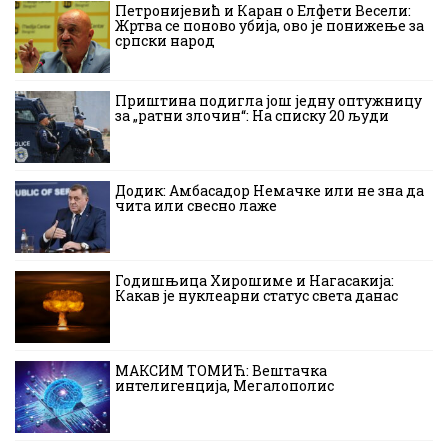
Петронијевић и Каран о Елфети Весели:
Жртва се поново убија, ово је понижење за
српски народ
Приштина подигла још једну оптужницу
за „ратни злочин“: На списку 20 људи
Додик: Амбасадор Немачке или не зна да
чита или свесно лаже
Годишњица Хирошиме и Нагасакија:
Какав је нуклеарни статус света данас
МАКСИМ ТОМИЋ: Вештачка
интелигенција, Мегалополис