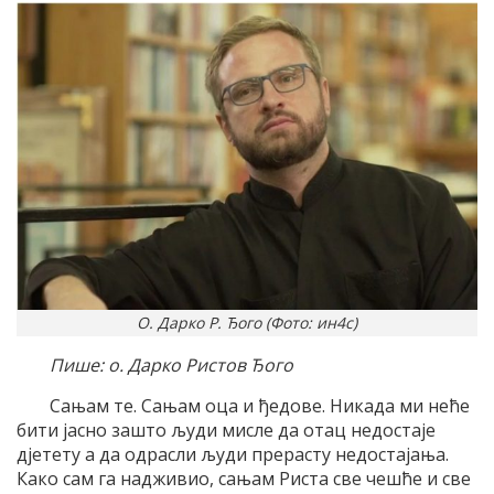
О. Дарко Р. Ђого (Фото: ин4с)
Пише: о. Дарко Ристов Ђого
Сањам те. Сањам оца и ђедове. Никада ми неће
бити јасно зашто људи мисле да отац недостаје
дјетету а да одрасли људи прерасту недостајања.
Како сам га надживио, сањам Риста све чешће и све