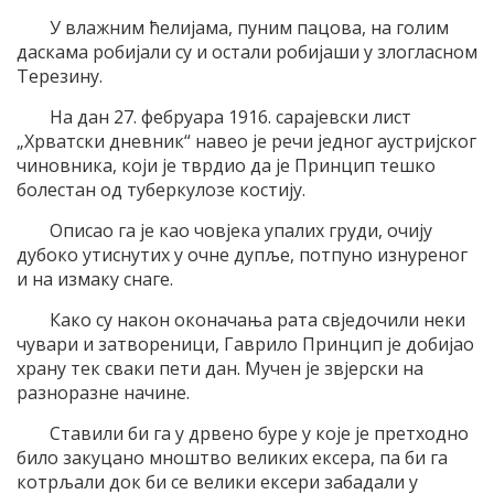
У влажним ћелијама, пуним пацова, на голим
даскама робијали су и остали робијаши у злогласном
Терезину.
На дан 27. фебруара 1916. сарајевски лист
„Хрватски дневник“ навео је речи једног аустријског
чиновника, који је тврдио да је Принцип тешко
болестан од туберкулозе костију.
Описао га је као човјека упалих груди, очију
дубоко утиснутих у очне дупље, потпуно изнуреног
и на измаку снаге.
Како су након оконачања рата свједочили неки
чувари и затвореници, Гаврило Принцип је добијао
храну тек сваки пети дан. Мучен је звјерски на
разноразне начине.
Ставили би га у дрвено буре у које је претходно
било закуцано мноштво великих ексера, па би га
котрљали док би се велики ексери забадали у