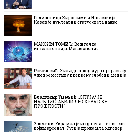
Годишњица Хирошиме и Нагасакија:
Какав је нуклеарни статус света данас
МАКСИМ ТОМИЋ: Вештачка
интелигенција, Мегалополис
Ракочевић: Хиљаде процедура прерастају
у непремостиву препреку слободи медија
Владимир Умељић: „ОЛУЈА“ ЈЕ
НАЈБЛИСТАВИЈИ ДЕО ХРВАТСКЕ
ПРОШЛОСТИ“
Залужни: Украјина је исцрпела готово сав
војни арсенал, Русија пронашла одговор