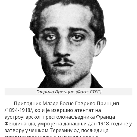
Гаврило Принцип (Фото: РТРС)
Припадник Младе Босне Гаврило Принцип
/1894-1918/, који је извршио атентат на
аустроугарског престолонасљедника Франца
Фердинанда, умро је на данашњи дан 1918. године у
затвору у чешком Терезину од посљедица