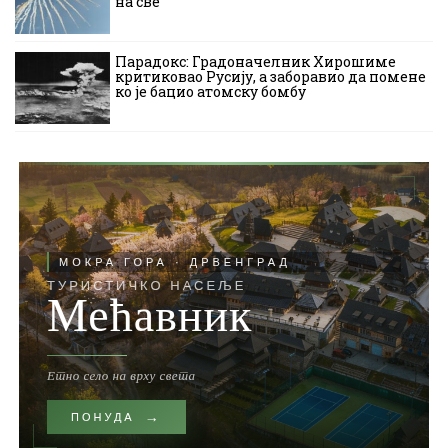
на све
Парадокс: Градоначелник Хирошиме
критиковао Русију, а заборавио да помене
ко је бацио атомску бомбу