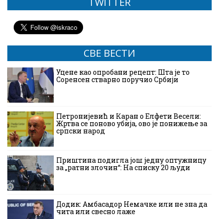
TWITTER
СВЕ ВЕСТИ
Уцене као опробани рецепт: Шта је то
Соренсен стварно поручио Србији
Петронијевић и Каран о Елфети Весели:
Жртва се поново убија, ово је понижење за
српски народ
Приштина подигла још једну оптужницу
за „ратни злочин“: На списку 20 људи
Додик: Амбасадор Немачке или не зна да
чита или свесно лаже