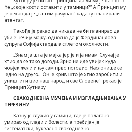
Хутнеру је питао Принципа да ли му је жао што
ће „своје кости оставити у тамници?“ А Принцип му
је рекао да је „са тим рачунао“ када су планирали
атентат.
Такође је рекао да никада не би планирао да
убије нечију мајку, односно да је Фердинандова
супруга Софија стардала сплетом околности.
„Знам ја шта је мајка јер је и ја имам. Случај је
хтио да се тако догоди. Зрно не иде увијек куда
човјек жели и њу сам прво погодио. Наслонише се
једно на друго… Он је крив што је хтио заробити и
уништити цио наш народ и све Словене“, рекао је
Принцип Хутнеру.
СВАКОДНЕВНА МУЧЕЊА И ИЗГЛАДЊИВАЊА У
ТЕРЕЗИНУ
Казну је служио у самици, где је полагано
умирао од глади и болести, а пребијан је
систематски, буквално свакодневно.