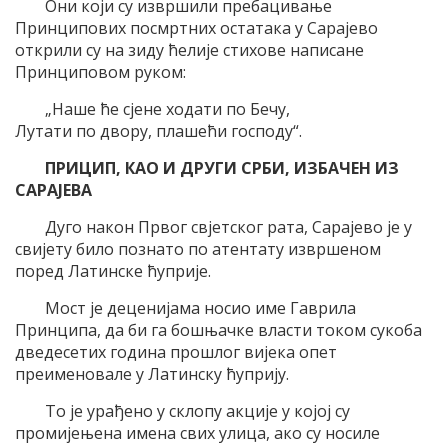
Они који су извршили пребацивање
Принципових посмртних остатака у Сарајево
открили су на зиду ћелије стихове написане
Принциповом руком:
„Наше ће сјене ходати по Бечу,
Лутати по двору, плашећи господу“.
ПРИЦИП, КАО И ДРУГИ СРБИ, ИЗБАЧЕН ИЗ
САРАЈЕВА
Дуго након Првог свјетског рата, Сарајево је у
свијету било познато по атентату извршеном
поред Латинске ћуприје.
Мост је деценијама носио име Гаврила
Принципа, да би га бошњачке власти током сукоба
дведесетих година прошлог вијека опет
преименовале у Латинску ћуприју.
То је урађено у склопу акције у којој су
промијењена имена свих улица, ако су носиле