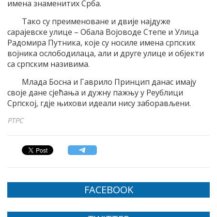
имена знаменитих Срба.
Тако су преименоване и двије најдуже
сарајевске улице – Обала Војоводе Степе и Улица
Радомира Путника, које су носиле имена српских
војника ослободилаца, али и друге улице и објекти
са српским називима.
Млада Босна и Гаврило Принцип данас имају
своје дане сјећања и дужну пажњу у Реублици
Српској, гдје њихови идеали нису заборављени.
РТРС
FACEBOOK