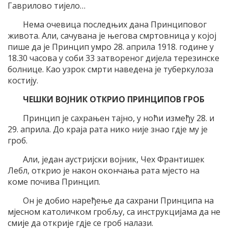
Гаврилово тијело…
Нема очевица последњих дана Принциповог
живота. Али, сачувана је његова смртовница у којој
пише да је Принцип умро 28. априла 1918. године у
18.30 часова у соби 33 затвореног дијела терезинске
болнице. Као узрок смрти наведена је туберкулоза
костију.
ЧЕШКИ ВОЈНИК ОТКРИО ПРИНЦИПОВ ГРОБ
Принцип је сахрањен тајно, у ноћи између 28. и
29. априла. До краја рата нико није знао гдје му је
гроб.
Али, један аустријски војник, Чех Франтишек
Лебл, открио је након окончања рата мјесто на
коме почива Принцип.
Он је добио наређење да сахрани Принципа на
мјесном католичком гробљу, са инструкцијама да не
смије да открије гдје се гроб налази.