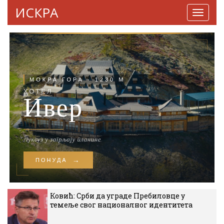
ИСКРА
Навига
Ковић: Срби да уграде Пребиловце у
темеље свог националног идентитета