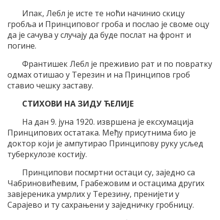
Ипак, Лебл је исте те ноћи начинио скицу
гробља и Принциповог гроба и послао је своме оцу
да је сачува у случају да буде послат на фронт и
погине.
Франтишек Лебл је преживио рат и по повратку
одмах отишао у Терезин и на Принципов гроб
ставио чешку заставу.
СТИХОВИ НА ЗИДУ ЋЕЛИЈЕ
На дан 9. јуна 1920. извршена је ексхумација
Принципових остатака. Међу присутнима био је
доктор који је ампутирао Принципову руку усљед
туберкулозе костију.
Принципови посмртни остаци су, заједно са
Чабриновићевим, Грабежовим и остацима других
завјереника умрлих у Терезину, пренијети у
Сарајево и ту сахрањени у заједничку гробницу.