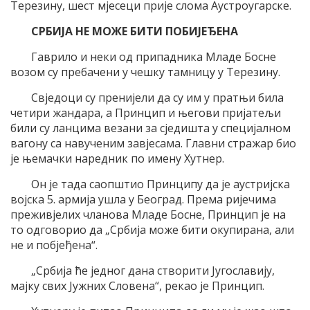
Терезину, шест мјесеци прије слома Аустроугарске.
СРБИЈА НЕ МОЖЕ БИТИ ПОБИЈЕЂЕНА
Гаврило и неки од припадника Младе Босне
возом су пребачени у чешку тамницу у Терезину.
Свједоци су пренијели да су им у пратњи била
четири жандара, а Принцип и његови пријатељи
били су ланцима везани за сједишта у специјалном
вагону са навученим завјесама. Главни стражар био
је њемачки наредник по имену Хутнер.
Он је тада саопштио Принципу да је аустријска
војска 5. армија ушла у Београд. Према ријечима
преживјелих чланова Младе Босне, Принцип је на
то одговорио да „Србија може бити окупирана, али
не и побјеђена“.
„Србија ће једног дана створити Југославију,
мајку свих Јужних Словена“, рекао је Принцип.