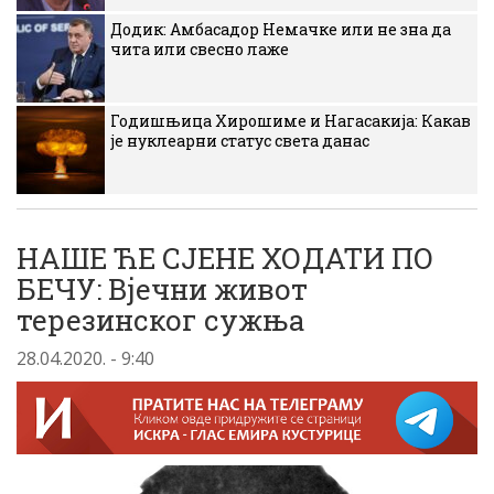
Додик: Амбасадор Немачке или не зна да
чита или свесно лаже
Годишњица Хирошиме и Нагасакија: Какав
је нуклеарни статус света данас
НАШЕ ЋЕ СЈЕНЕ ХОДАТИ ПО
БЕЧУ: Вјечни живот
терезинског сужња
28.04.2020. - 9:40