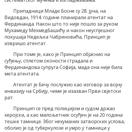
систематског мучења и изгладњивања.
Припадници Младе Босне су 28. јуна, на
Видовдан, 1914. године планирали атентат на
Фердинанда. Након што то није пошло за руком
Мухамеду Мехмедбашићу и након неуспјешног
покушаја Недељка Чабриновића, Принцип је
извришо атентат.
При томе је, како је Принцип објаснио на
суђењу, сплетом оконости страдала и
Фердинандова супруга Софија, мада она није била
мета атентата.
Атентат је Бечу послужио као изговор за војну
инвазију на Србију, чиме је изазван Први свјетски
рат.
Принцип се пред полицијом и судом држао
херојски, а као малољетник осуђен је на 20 година
тешке тамнице. Због нехуманих затворских услова,
оболио је од туберкулозе и умро у тамници у