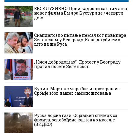
ЕКСКЛУЗИВНО Први кадрови са снимања
новог филма Емира Кустурице /четврти
део/
Скандалозно питање немачког новинара
Зеленском у Београду: Како да убијемо
што више Руса
„Ниси добродошао“: Протест у Београду
против посете Зеленског
Вулин: Мартенс мора бити протеран из
Србије због нашег самопоштовања
Руска војска гази: Објављен снимак са
фронта, ослобођено још једно насеље
(ВИДЕО)