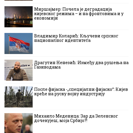
Миршајмер: Почела је деградација
кијевског режима – и на фронтовима и у
економији
Владимир Коларић: Кључеви српског
националног идентитета
Драгутин Ненезић: Између два рушења на
Газиводама
После фијаска -„специјални фијаско“: Кијев
креће на руску војну индустрију
Михаило Меденица: Зар да Зеленског
дочекујеш, моја Србијо?!