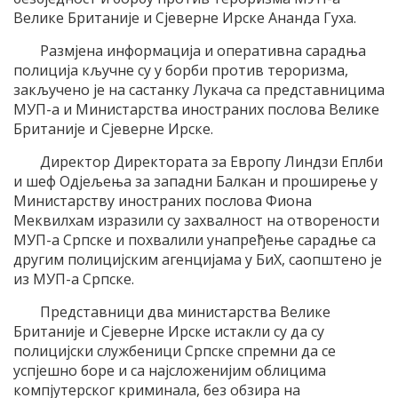
Велике Британије и Сјеверне Ирске Ананда Гуха.
Размјена информација и оперативна сарадња
полиција кључне су у борби против тероризма,
закључено је на састанку Лукача са представницима
МУП-а и Министарства иностраних послова Велике
Британије и Сјеверне Ирске.
Директор Директората за Европу Линдзи Еплби
и шеф Одјељења за западни Балкан и проширење у
Министарству иностраних послова Фиона
Меквилхам изразили су захвалност на отворености
МУП-а Српске и похвалили унапређење сарадње са
другим полицијским агенцијама у БиХ, саопштено је
из МУП-а Српске.
Представници два министарства Велике
Британије и Сјеверне Ирске истакли су да су
полицијски службеници Српске спремни да се
успјешно боре и са најсложенијим облицима
компјутерског криминала, без обзира на