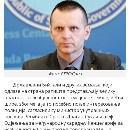
Фото: РТРС/Срна
Држављани БиХ, али и других земаља, који
одлазе на страна ратишта представљају велику
опасност за безбједност не само једне земље, већ и
шире, због чега је то посебно поље интересовања
полиција, сагласили су министар унутрашњих
послова Републике Српске Драган Лукач и шеф
Одјељења за међународну сарадњу Канцеларије за
безбједност и борбу против тероризма МУП-а