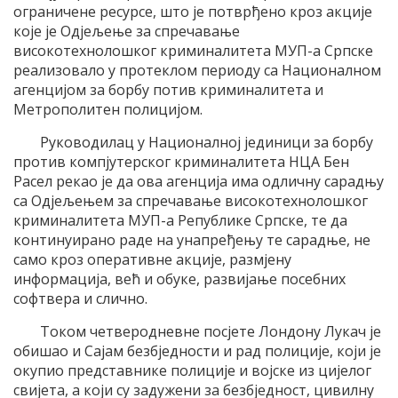
ограничене ресурсе, што је потврђено кроз акције
које је Одјељење за спречавање
високотехнолошког криминалитета МУП-а Српске
реализовало у протеклом периоду са Националном
агенцијом за борбу потив криминалитета и
Метрополитен полицијом.
Руководилац у Националној јединици за борбу
против компјутерског криминалитета НЦА Бен
Расел рекао је да ова агенција има одличну сарадњу
са Одјељењем за спречавање високотехнолошког
криминалитета МУП-а Републике Српске, те да
континуирано раде на унапређењу те сарадње, не
само кроз оперативне акције, размјену
информација, већ и обуке, развијање посебних
софтвера и слично.
Током четверодневне посјете Лондону Лукач је
обишао и Сајам безбједности и рад полиције, који је
окупио представнике полиције и војске из цијелог
свијета, а који су задужени за безбједност, цивилну