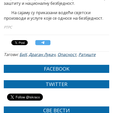
заштиту и националну безбједност.
На сајаму су приказани водећи свјетски
производи и услуге које се односе на безбједност.
РТРС
Тагови:
БиХ
,
Драган Лукач
,
Опасност
,
Ратиште
FACEBOOK
TWITTER
СВЕ ВЕСТИ