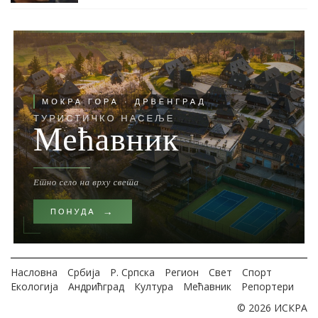
Насловна
Србија
Р. Српска
Регион
Свет
Спорт
Екологија
Андрићград
Култура
Мећавник
Репортери
© 2026 ИСКРА