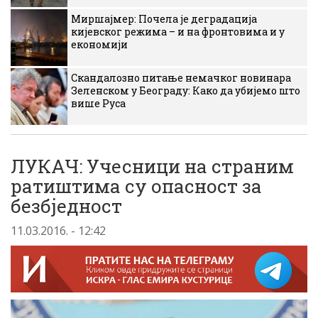
Миршајмер: Почела је деградација
кијевског режима – и на фронтовима и у
економији
Скандалозно питање немачког новинара
Зеленском у Београду: Како да убијемо што
више Руса
ЛУКАЧ: Учесници на страним
ратиштима су опасност за
безбједност
11.03.2016. - 12:42