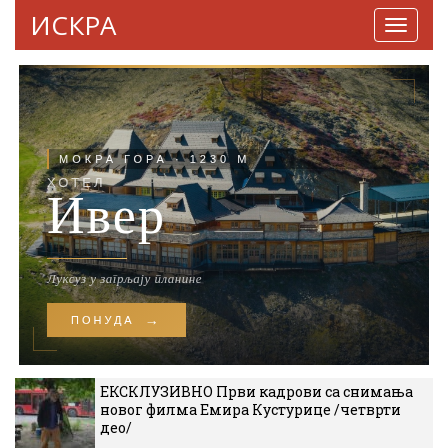
ИСКРА
Навига
ЕКСКЛУЗИВНО Први кадрови са снимања
новог филма Емира Кустурице /четврти
део/