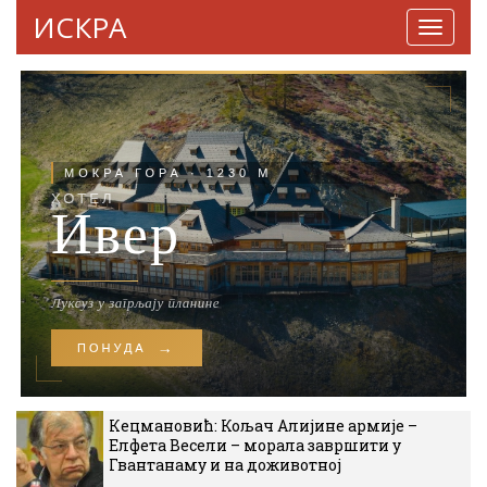
ИСКРА
Навига
Кецмановић: Кољач Алијине армије –
Елфета Весели – морала завршити у
Гвантанаму и на доживотној