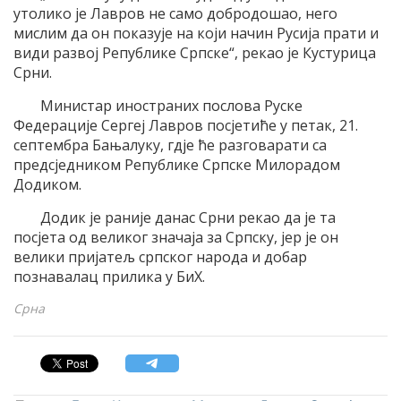
утолико је Лавров не само добродошао, него
мислим да он показује на који начин Русија прати и
види развој Републике Српске“, рекао је Кустурица
Срни.
Министар иностраних послова Руске
Федерације Сергеј Лавров посјетиће у петак, 21.
септембра Бањалуку, гдје ће разговарати са
предсједником Републике Српске Милорадом
Додиком.
Додик је раније данас Срни рекао да је та
посјета од великог значаја за Српску, јер је он
велики пријатељ српског народа и добар
познавалац прилика у БиХ.
Срна