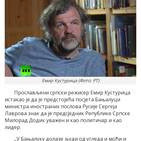
Емир Кустурица (Фото: РТ)
Прослављени српски режисер Емир Кустурица
истакао је да је предстојећа посјета Бањалуци
министра иностраних послова Русије Сергеја
Лаврова знак да је предсједник Републике Српске
Милорад Додик уважен и као политичар и као
лидер.
„У Бањалуку долазе људи од угледа и моћи и