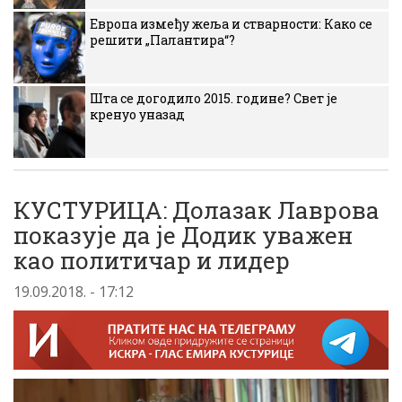
Европа између жеља и стварности: Како се
решити „Палантира“?
Шта се догодило 2015. године? Свет је
кренуо уназад
КУСТУРИЦА: Долазак Лаврова
показује да је Додик уважен
као политичар и лидер
19.09.2018. - 17:12