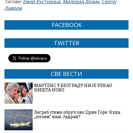
Тагови:
Емир Кустурица
,
Милорад Додик
,
Сергеј
Лавров
FACEBOOK
TWITTER
СВЕ ВЕСТИ
МАРТЕНС У БЕОГРАДУ НИЈЕ РЕКАО
НИШТА НОВО
Загреб стеже обруч око Црне Горе: Куда
„плови“ наш Јадран?