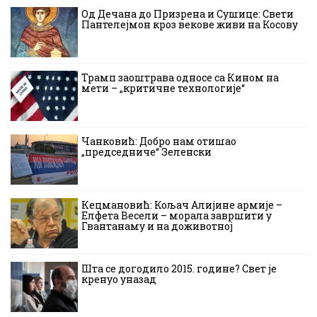
Од Дечана до Призрена и Сушице: Свети
Пантелејмон кроз векове живи на Косову
Трамп заоштрава односе са Кином на
мети – „критичне технологије“
Чанковић: Добро нам отишао
„председниче“ Зеленски
Кецмановић: Кољач Алијине армије –
Елфета Весели – морала завршити у
Гвантанаму и на доживотној
Шта се догодило 2015. године? Свет је
кренуо уназад