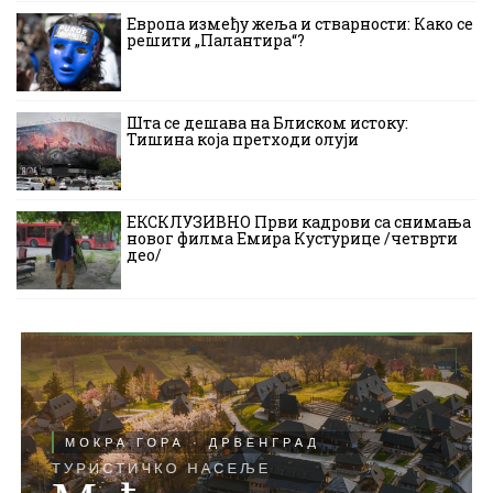
Европа између жеља и стварности: Како се
решити „Палантира“?
Шта се дешава на Блиском истоку:
Тишина која претходи олуји
ЕКСКЛУЗИВНО Први кадрови са снимања
новог филма Емира Кустурице /четврти
део/