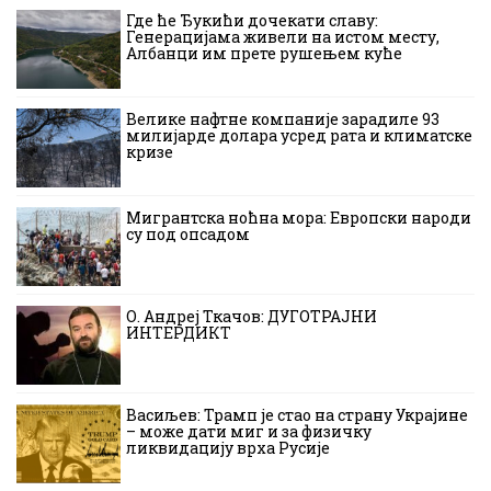
Где ће Ђукићи дочекати славу:
Генерацијама живели на истом месту,
Албанци им прете рушењем куће
Велике нафтне компаније зарадиле 93
милијарде долара усред рата и климатске
кризе
Мигрантска ноћна мора: Европски народи
су под опсадом
О. Андреј Ткачов: ДУГОТРАЈНИ
ИНТЕРДИКТ
Васиљев: Трамп је стао на страну Украјине
– може дати миг и за физичку
ликвидацију врха Русије