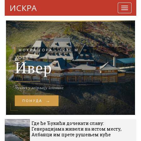
ИСКРА
Навига
Где ће Ђукићи дочекати славу:
Генерацијама живели на истом месту,
Албанци им прете рушењем куће