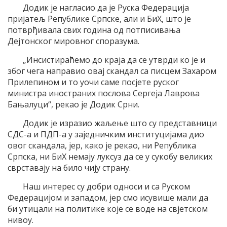
Додик је нагласио да је Руска Федерација
пријатељ Републике Српске, али и БиХ, што је
потврђивала свих година од потписивања
Дејтонског мировног споразума.
„Инсистираћемо до краја да се утврди ко је и
због чега направио овај скандал са писцем Захаром
Прилепином и то уочи саме посјете руског
министра иностраних послова Сергеја Лаврова
Бањалуци“, рекао је Додик Срни.
Додик је изразио жаљење што су представници
СДС-а и ПДП-а у заједничким институцијама дио
овог скандала, јер, како је рекао, ни Република
Српска, ни БиХ немају луксуз да се у сукобу великих
сврставају на било чију страну.
Наш интерес су добри односи и са Руском
Федерацијом и западом, јер смо исувише мали да
би утицали на политике које се воде на свјетском
нивоу.