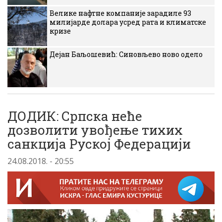
Велике нафтне компаније зарадиле 93
милијарде долара усред рата и климатске
кризе
Дејан Баљошевић: Синовљево ново одело
ДОДИК: Српска неће
дозволити увођење тихих
санкција Руској Федерацији
24.08.2018. - 20:55