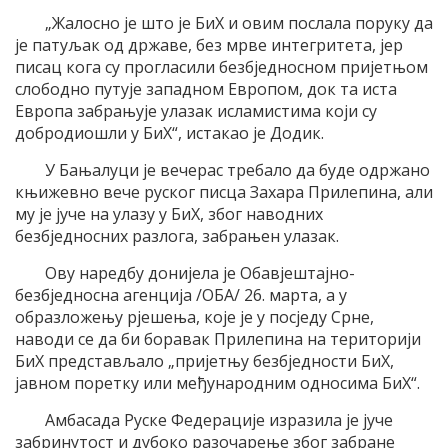
„Жалосно је што је БиХ и овим послала поруку да
је патуљак од државе, без мрве интегритета, јер
писац кога су прогласили безбједносном пријетњом
слободно путује западном Европом, док та иста
Европа забрањује улазак исламистима који су
добродиошли у БиХ“, истакао је Додик.
У Бањалуци је вечерас требало да буде одржано
књижевно вече руског писца Захара Прилепина, али
му је јуче на улазу у БиХ, због наводних
безбједносних разлога, забрањен улазак.
Ову наредбу донијела је Обавјештајно-
безбједносна агенција /ОБА/ 26. марта, а у
образложењу рјешења, које је у посједу Срне,
наводи се да би боравак Прилепина на територији
БиХ представљало „пријетњу безбједности БиХ,
јавном поретку или међународним односима БиХ“.
Амбасада Руске Федерације изразила је јуче
забринутост и дубоко разочарење због забране