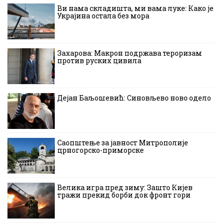
Ви нама складишта, ми вама луке: Како је
Украјина остала без мора
Захарова: Макрон подржава тероризам
против руских цивила
Дејан Баљошевић: Синовљево ново одело
Саопштење за јавност Митрополије
црногорско-приморске
Велика игра пред зиму: Зашто Кијев
тражи прекид борби док фронт гори