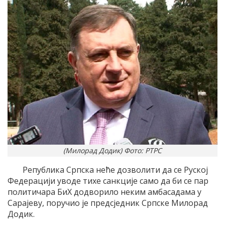
(Милорад Додик) Фото: РТРС
Република Српска неће дозволити да се Руској
Федерацији уводе тихе санкције само да би се пар
политичара БиХ додворило неким амбасадама у
Сарајеву, поручио је предсједник Српске Милорад
Додик.