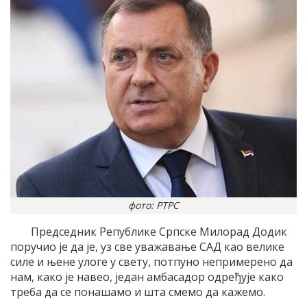
фото: РТРС
Председник Републике Српске Милорад Додик
поручио је да је, уз све уважавање САД као велике
силе и њене улоге у свету, потпуно непримерено да
нам, како је навео, један амбасадор одређује како
треба да се понашамо и шта смемо да кажемо.