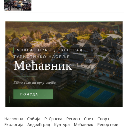
Насловна
Србија
Р. Српска
Регион
Свет
Спорт
Екологија
Андрићград
Култура
Мећавник
Репортери