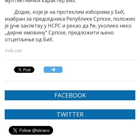
мултиетнички карактер БиХ.
Додик, који је на протеклим изборима у БиХ,
изабран за председника Републике Српске, положио
је јуче заклетву у НСРС и рекао да ће, уколико неко
„дирне имовину“ Српске, предложити њено
отцепљење од БиХ.
in4s.net
FACEBOOK
TWITTER