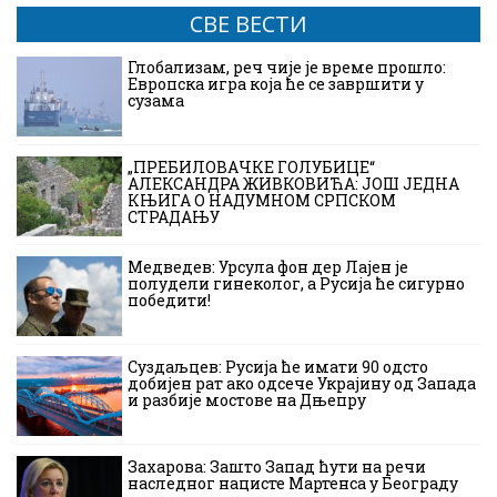
СВЕ ВЕСТИ
Глобализам, реч чије је време прошло:
Европска игра која ће се завршити у
сузама
„ПРЕБИЛОВАЧКЕ ГОЛУБИЦЕ“
АЛЕКСАНДРА ЖИВКОВИЋА: ЈОШ ЈЕДНА
КЊИГА О НАДУМНОМ СРПСКОМ
СТРАДАЊУ
Медведев: Урсула фон дер Лајен је
полудели гинеколог, а Русија ће сигурно
победити!
Суздаљцев: Русија ће имати 90 одсто
добијен рат ако одсече Украјину од Запада
и разбије мостове на Дњепру
Захарова: Зашто Запад ћути на речи
наследног нацисте Мартенса у Београду