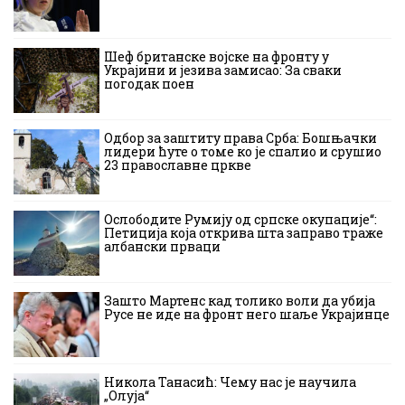
Шеф британске војске на фронту у
Украјини и језива замисао: За сваки
погодак поен
Одбор за заштиту права Срба: Бошњачки
лидери ћуте о томе ко је спалио и срушио
23 православне цркве
Ослободите Румију од српске окупације“:
Петиција која открива шта заправо траже
албански прваци
Зашто Мартенс кад толико воли да убија
Русе не иде на фронт него шаље Украјинце
Никола Танасић: Чему нас је научила
„Олуја“