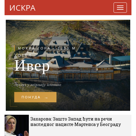
ИСКРА
Навига
Захарова: Зашто Запад ћути на речи
наследног нацисте Мартенса у Београду