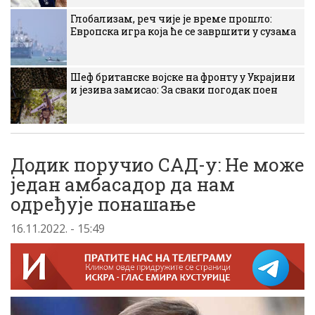
Глобализам, реч чије је време прошло:
Европска игра која ће се завршити у сузама
Шеф британске војске на фронту у Украјини
и језива замисао: За сваки погодак поен
Додик поручио САД-у: Не може
један амбасадор да нам
одређује понашање
16.11.2022. - 15:49