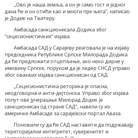
„Ово је наша земља, а он је само гост и једног
дана ће и он отићи као и многи пре њега“, написао
је Додик на Твитеру.
Амбасада санкционисала Додика због
“сецесионистичких“ изјава
Амбасада САД у Сарајеву реаговала је на изјаву
председника Републике Српске Милорада Додика
да ће предложити отцепљење, ако неко дирне у
имовину Српске, поруком да је лидер СНСД управо
због оваквих изјава санкционисан од САД.
„Сецесионистичка реторика је опасна,
неодговорна и анти-дејтонска. Управо због изјава
попут ове јучерашње Милорад Додик је
санкционисан од стране САД“, навели су из
америчке Амбасаде за сарајевски портал Аваза.
Поновили су да ће САД наставити да подржавају
територијални интегритет, суверенитет и