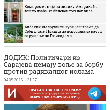
Компромис није на видику: Америка ће
тешко изаћи из блискоисточног вира
Албанци им срушили куће, још траже да
Срби плате: Приштина испоставила рачун
за рушење на Газиводама
ДОДИК: Политичари из
Сарајева немају воље за борбу
против радикалног ислама
04.05.2015. - 21:27