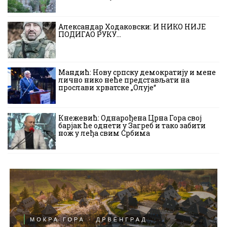
Александар Ходаковски: И НИКО НИЈЕ
ПОДИГАО РУКУ…
Мандић: Нову српску демократију и мене
лично нико неће представљати на
прослави хрватске „Олује“
Кнежевић: Однарођена Црна Гора свој
барјак ће однети у Загреб и тако забити
нож у леђа свим Србима