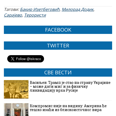
Тагови:
Бакир Изетбеговић
,
Милорад Додик
,
Сарајево
,
Терористи
FACEBOOK
TWITTER
СВЕ ВЕСТИ
Васиљев: Трамп је стао на страну Украјине
– може дати миг и за физичку
ликвидацију врха Русије
Компромис није на видику: Америка ће
тешко изаћи из блискоисточног вира