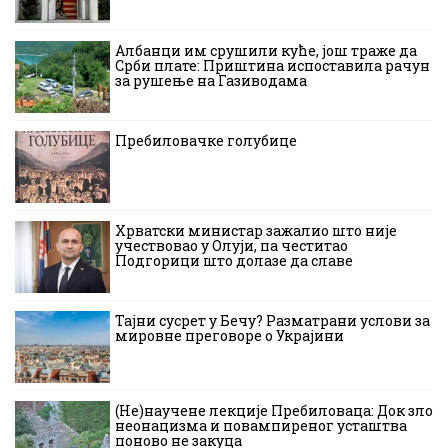
Албанци им срушили куће, још траже да
Срби плате: Приштина испоставила рачун
за рушење на Газиводама
Пребиловачке голубице
Хрватски министар зажалио што није
учествовао у Олуји, па честитао
Подгорици што долазе да славе
Тајни сусрет у Бечу? Разматрани услови за
мировне преговоре о Украјини
(Не)научене лекције Пребиловаца: Док зло
неонацизма и повампиреног усташтва
поново не закуца