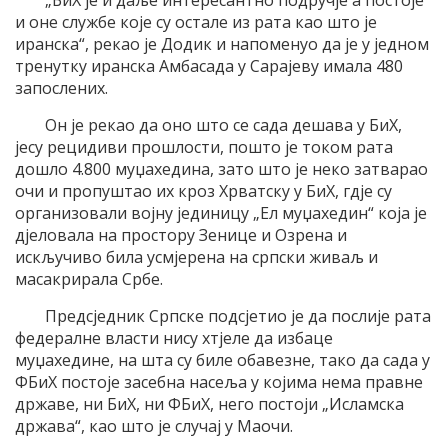
„БиХ је и даље интересантно подручје а постоје
и оне службе које су остале из рата као што је
иранска“, рекао је Додик и напоменуо да је у једном
тренутку иранска Амбасада у Сарајеву имала 480
запослених.
Он је рекао да оно што се сада дешава у БиХ,
јесу рецидиви прошлости, пошто је током рата
дошло 4.800 муџахедина, зато што је неко затварао
очи и пропуштао их кроз Хрватску у БиХ, гдје су
организовали војну јединицу „Ел муџахедин“ која је
дјеловала на простору Зенице и Озрена и
искључиво била усмјерена на српски живаљ и
масакрирала Србе.
Предсједник Српске подсјетио је да послије рата
федералне власти нису хтјеле да избаце
муџахедине, на шта су биле обавезне, тако да сада у
ФБиХ постоје засебна насеља у којима нема правне
државе, ни БиХ, ни ФБиХ, него постоји „Исламска
држава“, као што је случај у Маочи.