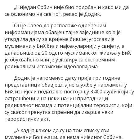
„Ниједан Србин није био подобан и како ми да
се ослонимо на све то“, рекао је Додик.
Он је навео да располаже одређеним
информацијама обавјештајне заједнице која је
утврдила да су за вријеме бивше Југославије
муслимани у БиХ били најсекуларнији у свијету, а
данас више од 20 одсто муслиманског живља у БиХ
је обухваћено или је у додиру са екстремним
радикалним исламским идеологијама.
Додик је напоменуо да су прије три године
представници обавјештајне службе у парламенту
БиХ изнијели податак о постојању 3.400 људи који су
острашћени и на неки начин припадници
радикалног ислама и потенцијални терористи, који
су сваког тренутка спремни да изврше неки
терористички акт.
„А кад ја кажем да су на том списку сви
муслимани Бошњаци, да нема ниједног Србина,