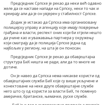
Предсједник Српске је рекао да неки већ одавно
желе да се наставе напади на Српску, неки то чак и
креирају али да је он увјерен у стабилност Српске.
Додик је истакао да Српска има организовану
полицијску управу и агенцију које имају повјерење
грађана и власти, респект оних који би хтјели нешто
да учине као и уважавања партнера у окружењу
који сматрају да је полиција Српске једна од
најбољих у региону, на шта је он поносан.
Предсједник Српске је рекао да обавјештајна
структура БиХ ништа не ради, али да то многе не
дотиче.
Он је навео да Српска нема никакве користи од
обавјештајних служби БиХ које су више укључене и
конектоване на неке друге обавјештајне службе
него што су од користи за власти БиХ, те поменуо
америчке, британске, њемачке, руске службе.