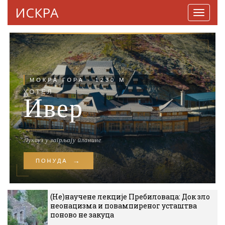
ИСКРА
Навига
(Не)научене лекције Пребиловаца: Док зло
неонацизма и повампиреног усташтва
поново не закуца