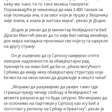
кажу ми `како ти то тако можеш говорити`.
Поражавајућа је чињеница да има 3.400 таквих за
које полиција зна, а за овог који је пуцао у Зворнику
није знала, а знала је његова мајка“, рекао је Додик.
Додик је рекао да је министар безбједности БиХ
Драган Мектић рекао да то није био напад вехабија,
док мајка нападача проклиње све који су га одвукли
на другу страну.
Он је оцијенио да су Српској намјерно отете
изворне надлежности за обавјештајни рад,
пренијете на ниво БиХ да би се „убила могућност
Србима да имају неку обавјештајну структуру која
би могла на неки начин да дојављује и нешто чини“.
„Морамо да разумијемо да увијек тамо гдје
странци чувају нечију слободу и безбједност не
можете рачунати да то буде сигурно. Ми морамо да
се ослонимо на партнере у Српској као и у БиХ а
поготово у региону на Србију и Хрватску“, рекао је