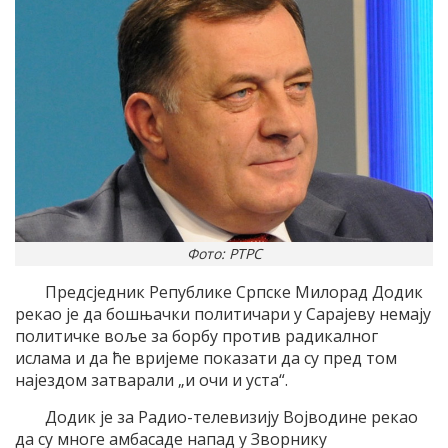
Фото: РТРС
Предсједник Републике Српске Милорад Додик
рекао је да бошњачки политичари у Сарајеву немају
политичке воље за борбу против радикалног
ислама и да ће вријеме показати да су пред том
најездом затварали „и очи и уста“.
Додик је за Радио-телевизију Војводине рекао
да су многе амбасаде напад у Зворнику