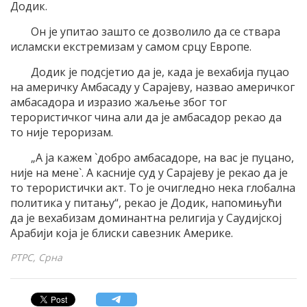
Додик.
Он је упитао зашто се дозволило да се ствара
исламски екстремизам у самом срцу Европе.
Додик је подсјетио да је, када је вехабија пуцао
на америчку Амбасаду у Сарајеву, назвао америчког
амбасадора и изразио жаљење због тог
терористичког чина али да је амбасадор рекао да
то није тероризам.
„А ја кажем `добро амбасадоре, на вас је пуцано,
није на мене`. А касније суд у Сарајеву је рекао да је
то терористички акт. То је очигледно нека глобална
политика у питању“, рекао је Додик, напомињући
да је вехабизам доминантна религија у Саудијској
Арабији која је блиски савезник Америке.
РТРС, Срна