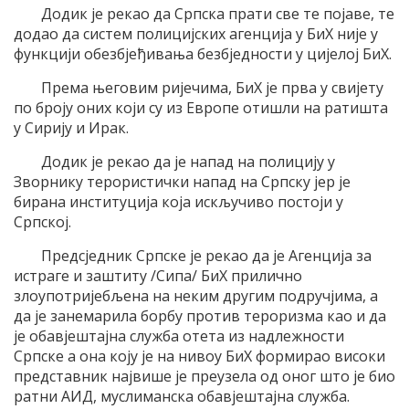
Додик је рекао да Српска прати све те појаве, те
додао да систем полицијских агенција у БиХ није у
функцији обезбјеђивања безбједности у цијелој БиХ.
Према његовим ријечима, БиХ је прва у свијету
по броју оних који су из Европе отишли на ратишта
у Сирију и Ирак.
Додик је рекао да је напад на полицију у
Зворнику терористички напад на Српску јер је
бирана институција која искључиво постоји у
Српској.
Предсједник Српске је рекао да је Агенција за
истраге и заштиту /Сипа/ БиХ прилично
злоупотријебљена на неким другим подручјима, а
да је занемарила борбу против тероризма као и да
је обавјештајна служба отета из надлежности
Српске а она коју је на нивоу БиХ формирао високи
представник највише је преузела од оног што је био
ратни АИД, муслиманска обавјештајна служба.