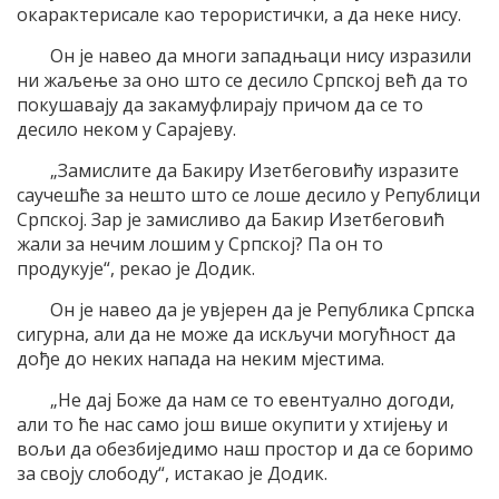
окарактерисале као терористички, а да неке нису.
Он је навео да многи западњаци нису изразили
ни жаљење за оно што се десило Српској већ да то
покушавају да закамуфлирају причом да се то
десило неком у Сарајеву.
„Замислите да Бакиру Изетбеговићу изразите
саучешће за нешто што се лоше десило у Републици
Српској. Зар је замисливо да Бакир Изетбеговић
жали за нечим лошим у Српској? Па он то
продукује“, рекао је Додик.
Он је навео да је увјерен да је Република Српска
сигурна, али да не може да искључи могућност да
дође до неких напада на неким мјестима.
„Не дај Боже да нам се то евентуално догоди,
али то ће нас само још више окупити у хтијењу и
вољи да обезбиједимо наш простор и да се боримо
за своју слободу“, истакао је Додик.