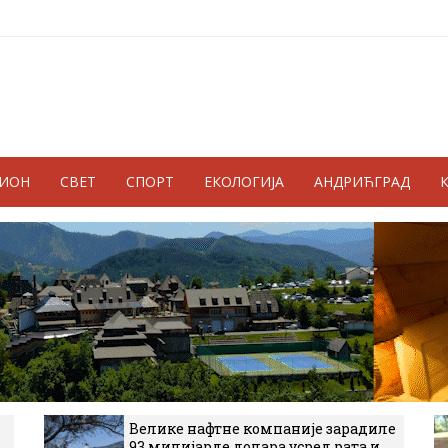
ГИОН
СВЕТ
СПОРТ
ЕКОЛОГИЈА
АНДРИЋГРАД
Велике нафтне компаније зарадиле
93 милијарде долара усред рата и