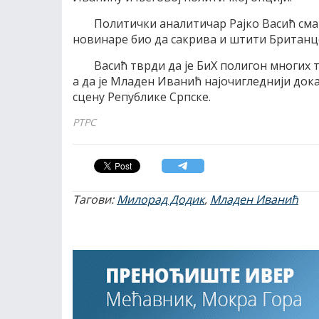
Политички аналитичар Рајко Васић сма
новинаре био да сакрива и штити Британце
Васић тврди да је БиХ полигон многих та
а да је Младен Иванић најочигледнији дока
сцену Републике Српске.
РТРС
Тагови:
Милорад Додик
,
Младен Иванић