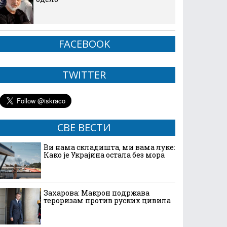
FACEBOOK
TWITTER
СВЕ ВЕСТИ
Ви нама складишта, ми вама луке:
Како је Украјина остала без мора
Захарова: Макрон подржава
тероризам против руских цивила