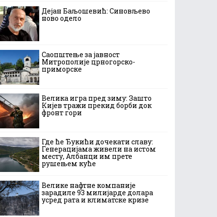
Дејан Баљошевић: Синовљево
ново одело
Саопштење за јавност
Митрополије црногорско-
приморске
Велика игра пред зиму: Зашто
Кијев тражи прекид борби док
фронт гори
Где ће Ђукићи дочекати славу:
Генерацијама живели на истом
месту, Албанци им прете
рушењем куће
Велике нафтне компаније
зарадиле 93 милијарде долара
усред рата и климатске кризе