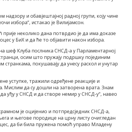
м надзору и обавјештајној радној групи, коју чине
чи избора“, истакао је Вилијамсон.
ћ прије неколико дана потврдио је да има доказе
цес у БиХ и да ће то објавити након избора.
зна шеф Клуба послника СНСД-а у Парламентарној
странци, осим што пружају подршку појединим
 странкама, покушавају да унесу раскол и унутар
ене уступке, тражили одређене реакције и
а. Мислим да су дошли на затворена врата. Знам
 да уђу у СНСД и да створе немир у СНСД-у“, навео
рамном је оцијенио и потпредсједник СНСД-а,
ега и његове породице на црну листу очигледан
цес, да би била пружена помоћ управо Младену