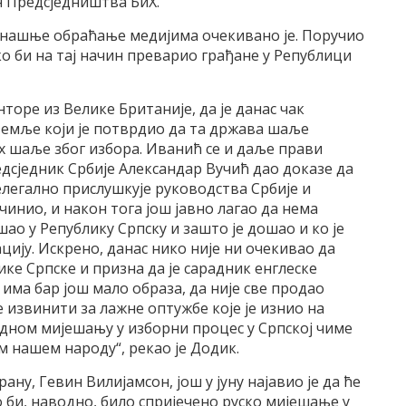
н Предсједништва БиХ.
анашње обраћање медијима очекивано је. Поручио
о би на тај начин преварио грађане у Републици
торе из Велике Британије, да је данас чак
земље који је потврдио да та држава шаље
их шаље због избора. Иванић се и даље прави
редсједник Србије Александар Вучић дао доказе да
елегално прислушкује руководства Србије и
чинио, и након тога још јавно лагао да нема
шао у Републику Српску и зашто је дошао и ко је
ацију. Искрено, данас нико није ни очекивао да
ке Српске и призна да је сарадник енглеске
 има бар још мало образа, да није све продао
 извинити за лажне оптужбе које је изнио на
одном мијешању у изборни процес у Српској чиме
м нашем народу“, рекао је Додик.
ану, Гевин Вилијамсон, још у јуну најавио је да ће
о би, наводно, било спријечено руско мијешање у