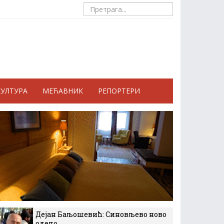
КУЛТУРА
МЕЋАВНИК
РЕПОРТЕРИ
Дејан Баљошевић: Синовљево ново
одело