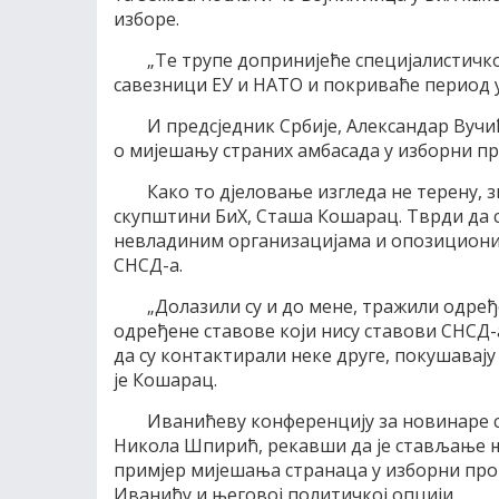
изборе.
„Те трупе допринијеће специјалистичко
савезници ЕУ и НАТО и покриваће период уо
И предсједник Србије, Александар Вучи
о мијешању страних амбасада у изборни про
Како то дјеловање изгледа не терену, 
скупштини БиХ, Сташа Кошарац. Тврди да 
невладиним организацијама и опозиционим
СНСД-а.
„Долазили су и до мене, тражили одређ
одређене ставове који нису ставови СНСД-
да су контактирали неке друге, покушавају
је Кошарац.
Иванићеву конференцију за новинаре с
Никола Шпирић, рекавши да је стављање њ
примјер мијешања странаца у изборни про
Иванићу и његовој политичкој опцији.