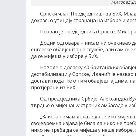
Милорад До
Српски члан Предсједништва БиХ, Младе
доказе, о утицају странаца на изборе и де
Позвао је предсједника Српске, Милора
Додик одговара – нисам ни очекивао да
енглеске обавјештајне службе, али сам оче
да се мијеша у изборе у БиХ.
Наводе о доласку 40 британских обавје
дестабилизацију Српске, Иванић је назвао
достави податке о тим обавјештајцима, нак
протјерани из БиХ.
Од предсједника Србије, Александра Ву
тврдње о мијешању страних амбасада у изб
„Заиста немам доказе да се ико мијеша.
својевремна изјава је била да нико не треб
нико не треба да се мијеша у наше изборе, п