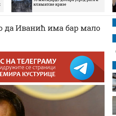
м
климатске кризе
 да Иванић има бар мало