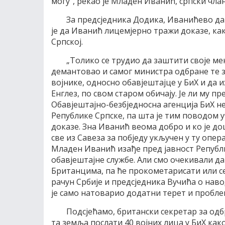
могу“, рекао је Младен Иванић, српски чла
За предсједника Додика, Иванићево д
је да Иванић лицемјерно тражи доказе, как
Српској.
„Толико се трудио да заштити своје мен
демантовао и самог министра одбране те 
војнике, односно обавјештајце у БиХ и да 
Енглез, по свом старом обичају. Је ли му п
Обавјештајно-безбједносна агенција БиХ н
Републике Српске, па шта је тим поводом у
доказе. Зна Иванић веома добро и ко је до
све из Савеза за побједу укључен у ту опер
Младен Иванић изађе пред јавност Републи
обавјештајне службе. Али смо очекивали да
Британцима, па ће прокометарисати или се
рачун Србије и предсједника Вучића о нав
је само натоварио додатни терет и пробле
Подсјећамо, британски секретар за одбр
та земља послати 40 војних лица у БиХ как