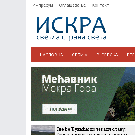
Импресум
Оглашавање
Контакт
НАСЛОВНА
СРБИЈА
Р. СРПСКА
РЕ
Где ће Ђукићи дочекати славу:
Генерацијама живели на истом