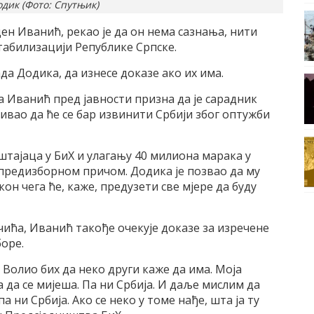
дик (Фото: Спутњик)
н Иванић, рекао је да он нема сазнања, нити
стабилизацији Републике Српске.
да Додика, да изнесе доказе ако их има.
 Иванић пред јавности призна да је сарадник
кивао да ће се бар извинити Србији због оптужби
штајаца у БиХ и улагању 40 милиона марака у
 предизборном причом. Додика је позвао да му
он чега ће, каже, предузети све мјере да буду
чића, Иванић такође очекује доказе за изречене
оре.
 Волио бих да неко други каже да има. Моја
а да се мијеша. Па ни Србија. И даље мислим да
а ни Србија. Ако се неко у томе нађе, шта ја ту