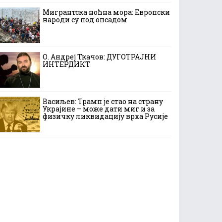
Мигрантска ноћна мора: Европски
народи су под опсадом
О. Андреј Ткачов: ДУГОТРАЈНИ
ИНТЕРДИКТ
Васиљев: Трамп је стао на страну
Украјине – може дати миг и за
физичку ликвидацију врха Русије