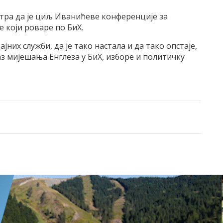
тра да је циљ Иванићеве конференције за
 који роваре по БиХ.
јних служби, да је тако настала и да тако опстаје,
з мијешања Енглеза у БиХ, изборе и политичку