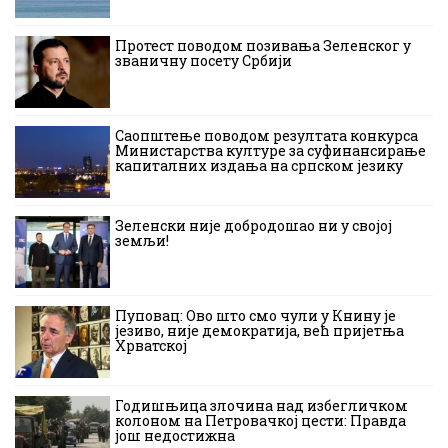
Протест поводом позивања Зеленског у
званичну посету Србији
Саопштење поводом резултата конкурса
Министарства културе за суфинансирање
капиталних издања на српском језику
Зеленски није добродошао ни у својој
земљи!
Пуповац: Ово што смо чули у Книну је
језиво, није демократија, већ пријетња
Хрватској
Годишњица злочина над избегличком
колоном на Петровачкој цести: Правда
још недостижна