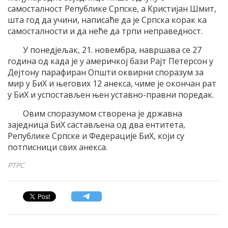
самосталност Републике Српске, а Кристијан Шмит,
шта год да учини, написаће да је Српска корак ка
самосталности и да неће да трпи неправедност.
У понедјељак, 21. новембра, навршава се 27
година од када је у америчкој бази Рајт Петерсон у
Дејтону парафиран Општи оквирни споразум за
мир у БиХ и његових 12 анекса, чиме је окончан рат
у БиХ и успостављен њен уставно-правни поредак.
Овим споразумом створена је државна
заједница БиХ састављена од два ентитета,
Републике Српске и Федерације БиХ, који су
потписници свих анекса.
РТРС