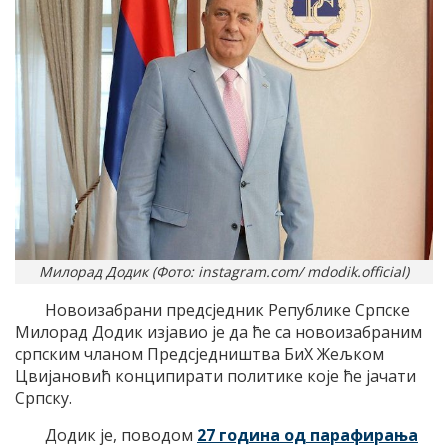
Милорад Додик (Фото: instagram.com/ mdodik.official)
Новоизабрани предсједник Републике Српске
Милорад Додик изјавио је да ће са новоизабраним
српским чланом Предсједништва БиХ Жељком
Цвијановић конципирати политике које ће јачати
Српску.
Додик је, поводом
27 година од парафирања