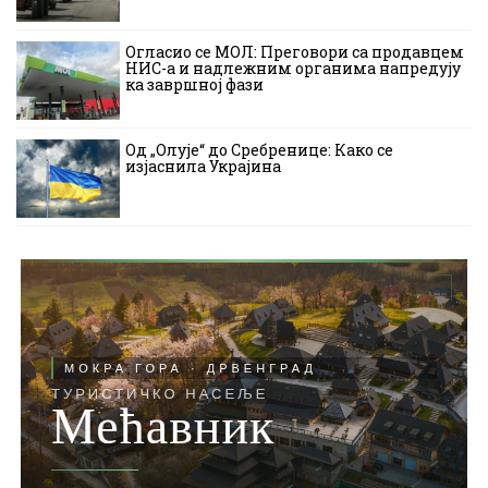
Огласио се МОЛ: Преговори са продавцем
НИС-а и надлежним органима напредују
ка завршној фази
Од „Олује“ до Сребренице: Како се
изјаснила Украјина