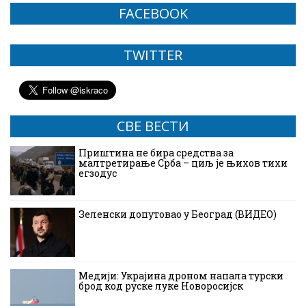
FACEBOOK
TWITTER
СВЕ ВЕСТИ
Приштина не бира средства за
малтретирање Срба – циљ је њихов тихи
егзодус
Зеленски допутовао у Београд (ВИДЕО)
Медији: Украјина дроном напала турски
брод код руске луке Новоросијск