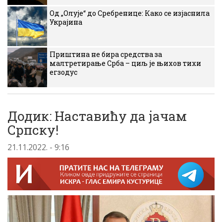
Од „Олује“ до Сребренице: Како се изјаснила
Украјина
Приштина не бира средства за
малтретирање Срба – циљ је њихов тихи
егзодус
Додик: Наставићу да јачам
Српску!
21.11.2022. - 9:16