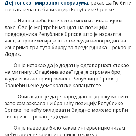
Дејтонског мировног споразума
, рекао да ће бити
настављена стабилизација Републике Српске.
– Ништа неће бити економски и финансијски
лако. Ово је мој трећи мандат на позицији
предсједника Републике Српске што је изразита
част, а привилегија је што ме људи непосредно на
изборима три пута бирају за предсједника – рекао је
Додик.
Он је истакао да је додатну одговорност стекао
на митингу „Отаџбина зове“ гдје је огроман број
људи исказао приврженост Републици Српској
бранећи њене демократске капацитете.
– Очигледно је да је народ дао подршку мени и
зато сам захвалан и бранићу позицију Републике
Српске, те нећу оклијевати. Заједно можемо проћи
све кризе – рекао је Додик.
Он је навео да било какав интервенционизам
међународне заједнице пише одлуку о