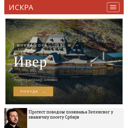
ИСКРА
Навига
Протест поводом позивања Зеленског у
званичну посету Србији