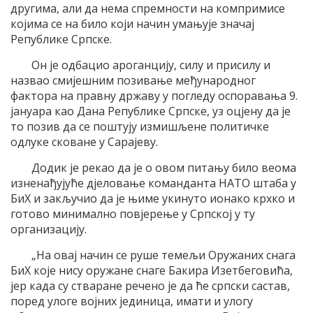
другима, али да нема спремности на компримисе
којима се на било који начин умањује значај
Републике Српске.
Он је одбацио ароганцију, силу и присилу и
назвао смијешним позивање међународног
фактора на правну државу у погледу оспоравања 9.
јануара као Дана Републике Српске, уз оцјену да је
то позив да се поштују измишљене политичке
одлуке сковане у Сарајеву.
Додик је рекао да је о овом питању било веома
изненађујуће дјеловање команданта НАТО штаба у
БиХ и закључио да је њиме укинуто ионако крхко и
готово минимално повјерење у Српској у ту
организацију.
„На овај начин се руше темељи Оружаних снага
БиХ које нису оружане снаге Бакира Изетбеговића,
јер када су стваране речено је да ће српски састав,
поред улоге војних јединица, имати и улогу