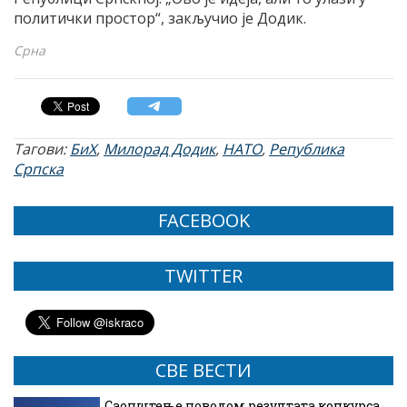
политички простор“, закључио је Додик.
Срна
Тагови:
БиХ
,
Милорад Додик
,
НАТО
,
Република
Српска
FACEBOOK
TWITTER
СВЕ ВЕСТИ
Саопштење поводом резултата конкурса