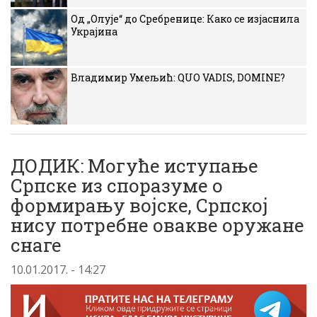
Од „Олује“ до Сребренице: Како се изјаснила
Украјина
Владимир Умељић: QUO VADIS, DOMINE?
ДОДИК: Могуће иступање
Српске из споразуме о
формирању војске, Српској
нису потребне овакве оружане
снаге
10.01.2017. - 14:27