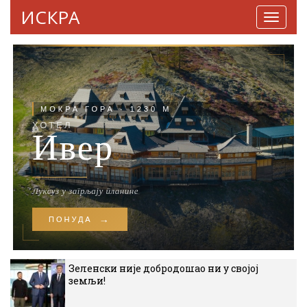
ИСКРА
Навига
Зеленски није добродошао ни у својој
земљи!