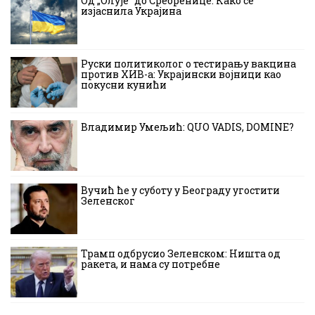
Од „Олује“ до Сребренице: Како се
изјаснила Украјина
Руски политиколог о тестирању вакцина
против ХИВ-а: Украјински војници као
покусни кунићи
Владимир Умељић: QUO VADIS, DOMINE?
Вучић ће у суботу у Београду угостити
Зеленског
Трамп одбрусио Зеленском: Ништа од
ракета, и нама су потребне