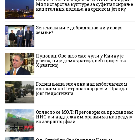
Министарства културе за суфинансирање
капиталних издања на српском језику
Зеленски није добродошао ни у својој
земљи!
Пуповац: Ово што смо чули у Книну је
језиво, није демократија, већ пријетња
Хрватској
Годишњица злочина над избегличком
колоном на Петровачкој цести: Правда
још недостижна
Огласио се МОЛ: Преговори са продавцем
НИС-а и надлежним органима напредују
ка завршној фази