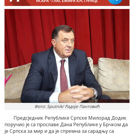
Фото: Sputnik/ Радоје Пантовић
Предсједник Републике Српске Милорад Додик
поручио је са прославе Дана Републике у Брчком да
је Српска за мир и да је спремна за сарадњу са