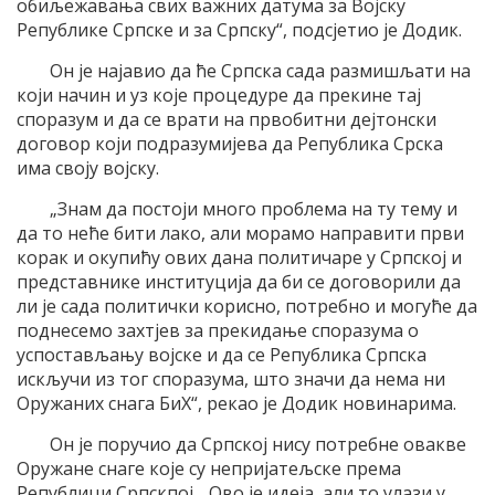
обиљежавања свих важних датума за Војску
Републике Српске и за Српску“, подсјетио је Додик.
Он је најавио да ће Српска сада размишљати на
који начин и уз које процедуре да прекине тај
споразум и да се врати на првобитни дејтонски
договор који подразумијева да Република Срска
има своју војску.
„Знам да постоји много проблема на ту тему и
да то неће бити лако, али морамо направити први
корак и окупићу ових дана политичаре у Српској и
представнике институција да би се договорили да
ли је сада политички корисно, потребно и могуће да
поднесемо захтјев за прекидање споразума о
успостављању војске и да се Република Српска
искључи из тог споразума, што значи да нема ни
Оружаних снага БиХ“, рекао је Додик новинарима.
Он је поручио да Српској нису потребне овакве
Оружане снаге које су непријатељске према
Републици Српскпој. „Ово је идеја, али то улази у