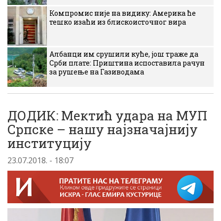
Компромис није на видику: Америка ће
тешко изаћи из блискоисточног вира
Албанци им срушили куће, још траже да
Срби плате: Приштина испоставила рачун
за рушење на Газиводама
ДОДИК: Мектић удара на МУП
Српске – нашу најзначајнију
институцију
23.07.2018. - 18:07