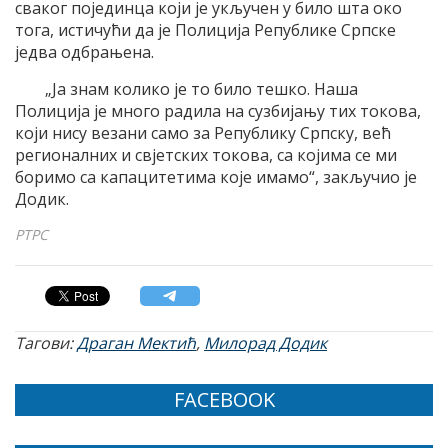
сваког појединца који је укључен у било шта око
тога, истичући да је Полиција Републике Српске
једва одбрањена.
„Ја знам колико је то било тешко. Наша
Полиција је много радила на сузбијању тих токова,
који нису везани само за Републику Српску, већ
регионалних и свјетских токова, са којима се ми
боримо са капацитетима које имамо“, закључио је
Додик.
РТРС
Тагови:
Драган Мектић
,
Милорад Додик
FACEBOOK