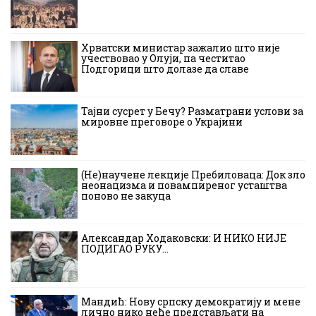
Хрватски министар зажалио што није
учествовао у Олуји, па честитао
Подгорици што долазе да славе
Тајни сусрет у Бечу? Разматрани услови за
мировне преговоре о Украјини
(Не)научене лекције Пребиловаца: Док зло
неонацизма и повампиреног усташтва
поново не закуца
Александар Ходаковски: И НИКО НИЈЕ
ПОДИГАО РУКУ…
Мандић: Нову српску демократију и мене
лично нико неће представљати на