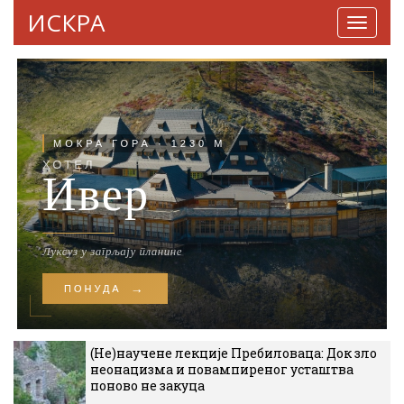
ИСКРА
Навига
(Не)научене лекције Пребиловаца: Док зло
неонацизма и повампиреног усташтва
поново не закуца