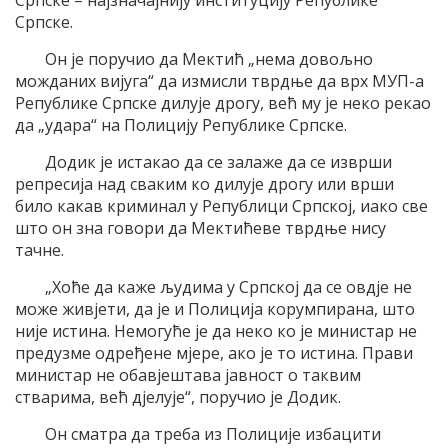
Српске – најзначајнију институцију Републике
Српске.
Он је поручио да Мектић „нема довољно
можданих вијуга“ да измисли тврдње да врх МУП-а
Републике Српске дилује дрогу, већ му је неко рекао
да „удара“ на Полицију Републике Српске.
Додик је истакао да се залаже да се изврши
репресија над сваким ко дилује дрогу или врши
било какав криминал у Републици Српској, иако све
што он зна говори да Мектићеве тврдње нису
тачне.
„Хоће да каже људима у Српској да се овдје не
може живјети, да је и Полиција корумпирана, што
није истина. Немогуће је да неко ко је министар не
предузме одређене мјере, ако је то истина. Прави
министар не обавјештава јавност о таквим
стварима, већ дјелује“, поручио је Додик.
Он сматра да треба из Полиције избацити