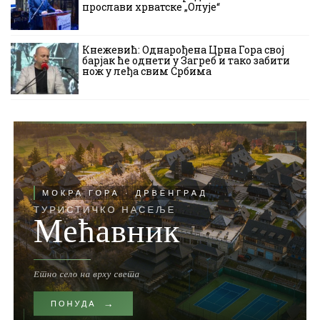
прослави хрватске „Олује“
Кнежевић: Однарођена Црна Гора свој
барјак ће однети у Загреб и тако забити
нож у леђа свим Србима