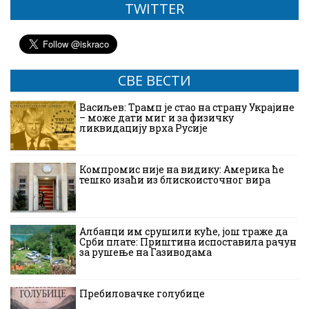
TWITTER
СВЕ ВЕСТИ
Васиљев: Трамп је стао на страну Украјине
– може дати миг и за физичку
ликвидацију врха Русије
Компромис није на видику: Америка ће
тешко изаћи из блискоисточног вира
Албанци им срушили куће, још траже да
Срби плате: Приштина испоставила рачун
за рушење на Газиводама
Пребиловачке голубице