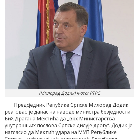
(Милорад Додик) Фото: РТРС
Предсједник Репубике Српске Милорад Додик
реаговао је данас на наводе министра безједности
БиХ Драгана Мектића да „врх Министарства
унутрашњих послова Српске дилује дрогу“. Додик је
нагласио да Мектић удара на МУП Републике