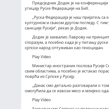
Предсједник Додик је на конференцији
утицају Руске Федерације на БиХ.
„Руска Федерација је наш пријатељ са 
културном и сваком другом погледу. С тим 
санкције Русији“, рекао је Додик.
Додик је захвалио Лаврову на принципи
споразум, а посебно када је у питању руски 
српски народ оптуживан као геноцидан.
Play Video
Министар иностраних послова Русије Се
свим областима, а посебно је истакао пора
поврћа из Српске у Русију.
„Данас смо детаљно разговарали о томе
омогућила да се извози месо и млијеко ода
Play Video
Захвални смо Српској на подршци раду