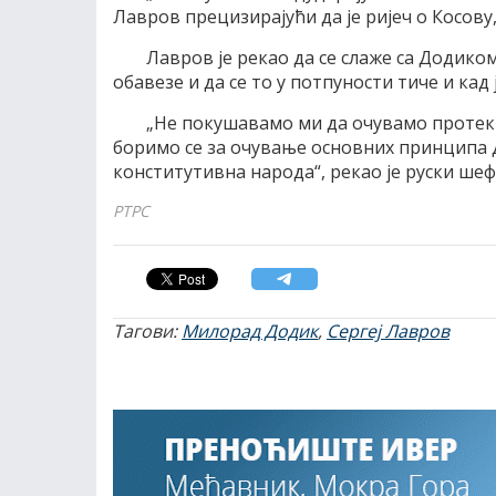
Лавров прецизирајући да је ријеч о Косову
Лавров је рекао да се слаже са Додиком
обавезе и да се то у потпуности тиче и кад ј
„Не покушавамо ми да очувамо протект
боримо се за очување основних принципа Д
конститутивна народа“, рекао је руски шеф
РТРС
Тагови:
Милорад Додик
,
Сергеј Лавров