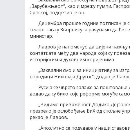
„Зарубежњефт“, као и мрежу пумпи. Гаспром
Српској, подсјетио је он.
Децембра прошле године потписан је 
течног гаса у Зворнику, а рачунамо да ће се
министар.
Лавров је напоменуо да цијени пажњу к
контатката међу два народа који су повез
историјским и духовним коријенима.
„Захвални смо и за иницијативу за изг
породици Николаја Другог“, додао је Лавр
Русија се чврсто залаже за поштовање 
додао да су било које реформе могуће само
„Видимо приврженост Додика Дејтонско
презрело је ослобођење БиХ од спољне упра
рекао је Лавров.
„Апсолутно се подударају наши ставови