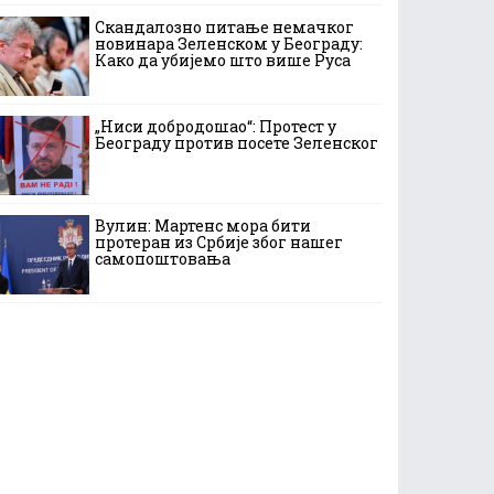
Скандалозно питање немачког
новинара Зеленском у Београду:
Како да убијемо што више Руса
„Ниси добродошао“: Протест у
Београду против посете Зеленског
Вулин: Мартенс мора бити
протеран из Србије због нашег
самопоштовања