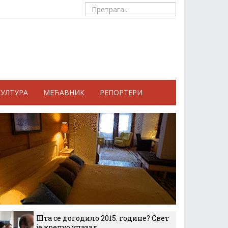
КУЛТУРА
МЕЋАВНИК
РЕПОРТЕРИ
Шта се догодило 2015. године? Свет
је кренуо уназад