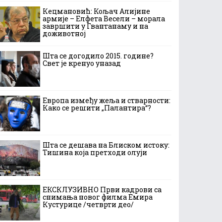
Кецмановић: Кољач Алијине
армије – Елфета Весели – морала
завршити у Гвантанаму и на
доживотној
Шта се догодило 2015. године?
Свет је кренуо уназад
Европа између жеља и стварности:
Како се решити „Палантира“?
Шта се дешава на Блиском истоку:
Тишина која претходи олуји
ЕКСКЛУЗИВНО Први кадрови са
снимања новог филма Емира
Кустурице /четврти део/